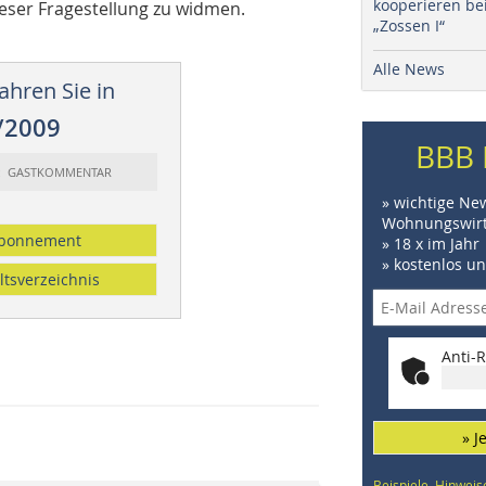
kooperieren be
ieser Fragestellung zu widmen.
„Zossen I“
Alle News
ahren Sie in
/2009
BBB 
t: GASTKOMMENTAR
» wichtige Ne
Wohnungswirt
bonnement
» 18 x im Jahr
» kostenlos u
ltsverzeichnis
Anti-R
» J
Beispiele, Hinweis