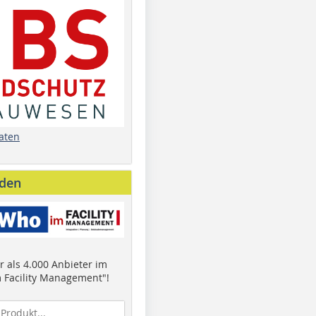
aten
nden
 als 4.000 Anbieter im
 Facility Management"!