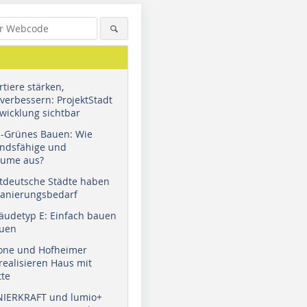
tiere stärken,
verbessern: ProjektStadt
wicklung sichtbar
u-Grünes Bauen: Wie
andsfähige und
äume aus?
tdeutsche Städte haben
Sanierungsbedarf
äudetyp E: Einfach bauen
auen
tone und Hofheimer
ealisieren Haus mit
tte
NIERKRAFT und lumio+