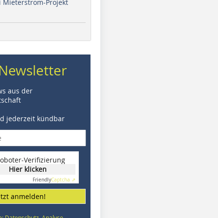
i Mieterstrom-Projekt
Newsletter
ws aus der
schaft
nd jederzeit kündbar
oboter-Verifizierung
Hier klicken
Friendly
Captcha ⇗
etzt anmelden!
e: Datenschutz, Analyse,