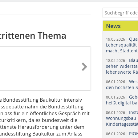
News
trittenen Thema
Quar
19.05.2026 |
Lebensqualität 
macht Stadtent
Bla
18.05.2026 |
sehen widerst
lebenswerte R
Wes
06.01.2026 |
den höchsten 
Geb
06.01.2026 |
ie Bundesstiftung Baukultur intensiv
heißt digital b
hlossdebatte nahm die Bundesstiftung
Ins
ass für ein öffentliches Gespräch mit
06.01.2026 |
Wohnungsbau r
urkritikern, da es bundesweit die
Kindertagesstä
rittenste Herausforderung unter dem
Bundesstiftung Baukultur zum Anlass
PIO
06.01.2026 |