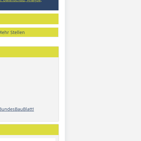
Mehr Stellen
 BundesBauBlatt!