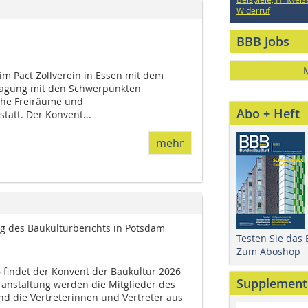
Widerruf
BBB Jobs
 im Pact Zollverein in Essen mit dem
tagung mit den Schwerpunkten
che Freiräume und
Abo + Heft
tatt. Der Konvent...
mehr
ng des Baukulturberichts in Potsdam
Testen Sie das
Zum Aboshop
 findet der Konvent der Baukultur 2026
Supplement
ranstaltung werden die Mitglieder des
d die Vertreterinnen und Vertreter aus