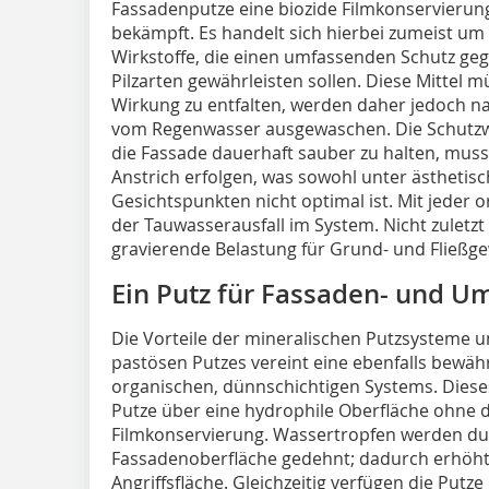
Fassadenputze eine biozide Filmkonservierung
bekämpft. Es handelt sich hierbei zumeist u
Wirkstoffe, die einen umfassenden Schutz ge
Pilzarten gewährleisten sollen. Diese Mittel m
Wirkung zu entfalten, werden daher jedoch nac
vom Regenwasser ausgewaschen. Die Schutzwi
die Fassade dauerhaft sauber zu halten, muss 
Anstrich erfolgen, was sowohl unter ästhetis
Gesichtspunkten nicht optimal ist. Mit jeder
der Tauwasserausfall im System. Nicht zuletz
gravierende Belastung für Grund- und Fließg
Ein Putz für Fassaden- und U
Die Vorteile der mineralischen Putzsysteme un
pastösen Putzes vereint eine ebenfalls bewähr
organischen, dünnschichtigen Systems. Dieses
Putze über eine hydrophile Oberfläche ohne 
Filmkonservierung. Wassertropfen werden dur
Fassadenoberfläche gedehnt; dadurch erhöht
Angriffsfläche. Gleichzeitig verfügen die Putz