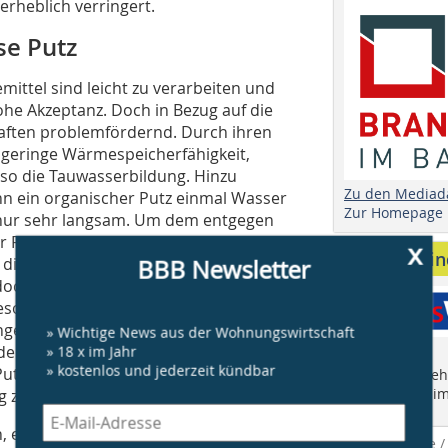
erheblich verringert.
se Putz
mittel sind leicht zu verarbeiten und
he Akzeptanz. Doch in Bezug auf die
haften problemfördernd. Durch ihren
 geringe Wärmespeicherfähigkeit,
 so die Tauwasserbildung. Hinzu
Zu den Mediad
n ein organischer Putz einmal Wasser
Zur Homepage
 nur sehr langsam. Um dem entgegen
r Regel hydrophob – sprich
x
Anbieter fi
t diese Vorgehensweise als optimale
BBB Newsletter
h die Praxis zeigt, bleibt die
esonders lange stehen, etwa in Form
ungen der Putzoberfläche. Verschiedene
» Wichtige News aus der Wohnungswirtschaft
, der Sporen und Nährstoffe mit dem
» 18 x im Jahr
» kostenlos und jederzeit kündbar
Putzoberflächen oftmals nur eine
Finden Sie mehr
"Who is Who im
 zeigt.
 enthalten übliche organische