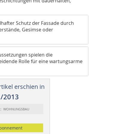
eschich­tungen mit dau­erhaften,
hafter Schutz der ­Fassade durch
erstände, Gesimse oder
ssetzungen spielen die
eidende Rolle für eine ­wartungsarme
tikel erschien in
2/2013
rt: WOHNUNGSBAU
bonnement