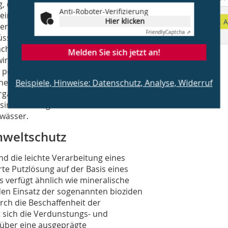
, die Algen und Pilze chemisch
Anti-Roboter-Verifizierung
m eine Kombination mehrerer toxischer
Hier klicken
A
genüber den zahlreichen Algen- und
Friendly
Captcha ⇗
üssen wasserlöslich sein, um ihre
h relativ kurzer Zeit zu großen Teilen
Melden Sie sich jetzt an!
rkung ist also nicht von Dauer. Um
periodisch ein erneuter biozidhaltiger
chen als auch unter bauphysikalischen
Beispiele, Hinweise: Datenschutz, Analyse, Widerruf
 organischen Beschichtung erhöht sich
t sind die ausgewaschenen Biozide eine
ewässer.
mweltschutz
d die leichte Verarbeitung eines
te Putzlösung auf der Basis eines
 verfügt ähnlich wie mineralische
den Einsatz der sogenannten bioziden
ch die Beschaffenheit der
 sich die Verdunstungs- und
e über eine ausgeprägte