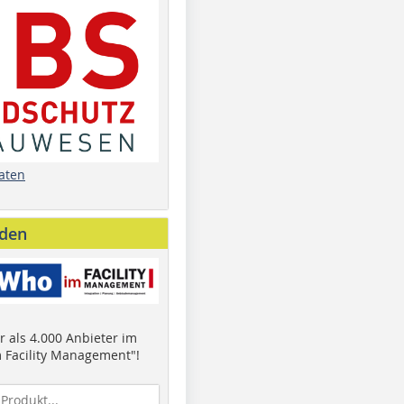
aten
nden
 als 4.000 Anbieter im
 Facility Management"!