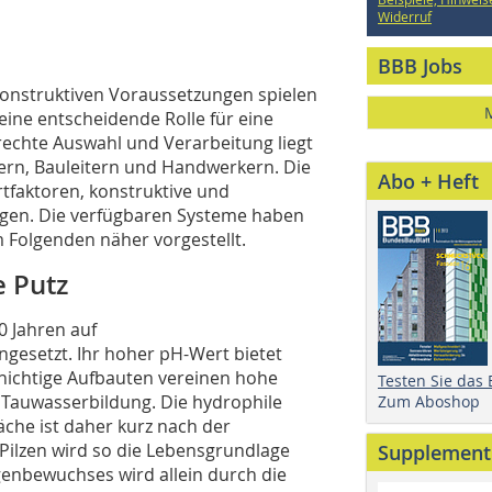
Widerruf
BBB Jobs
onstruktiven Voraussetzungen spielen
ine entscheidende Rolle für eine
echte Auswahl und Verarbeitung liegt
rn, Bauleitern und Handwerkern. Die
Abo + Heft
tfaktoren, konstruktive und
igen. Die verfügbaren Systeme haben
 Folgenden näher vorgestellt.
e Putz
0 Jahren auf
esetzt. Ihr hoher pH-Wert bietet
chichtige Aufbauten vereinen hohe
Testen Sie das
 Tauwasserbildung. Die hydrophile
Zum Aboshop
äche ist daher kurz nach der
Pilzen wird so die Lebensgrundlage
Supplement
genbewuchses wird allein durch die