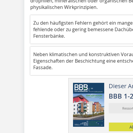
drophilen, minerali­schen oder ­organischen B
physikalischen Wirkprinzipien.
Zu den häufigsten Fehlern gehört ein mangel
fehlende oder zu gering bemessene Dachüb
Fensterbänke.
Neben klimatischen und konstruktiven Vorau
Eigenschaften der Beschichtung eine entsch
Fassade.
Dieser Ar
BBB 1-
Resso
A