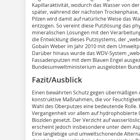
Kapillaraktivität, wodurch das Wasser von de
später, während der nächsten Trockenphase,
Pilzen wird damit auf natürliche Weise das 
entzogen. So vereint diese Putzlösung das phy
mineralischen Lösungen mit den Verarbeitung
die Entwicklung dieses Putzsystems, der „web
Gobain Weber im Jahr 2010 mit dem Umweltpr
Darüber hinaus wurde das WDV-System „weber
Fassadenputzen mit dem Blauen Engel ausgez
Bundesumweltministerium ­ausgelobten Bunde
Fazit/Ausblick
Einen bewährten Schutz gegen übermäßigen A
konstruktive Maßnahmen, die vor Feuchtigkeit
Wahl des ­Oberputzes eine bedeutende Rolle. H
Vergangenheit vor allem auf hydrophobierte 
Bioziden gesetzt. Der Verzicht auf wasserlösl
erscheint jedoch insbesondere unter dem Asp
Eine langlebige und umweltschonende Alterna