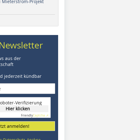
i Mieterstrom-Projekt
Newsletter
ws aus der
schaft
nd jederzeit kündbar
oboter-Verifizierung
Hier klicken
Friendly
Captcha ⇗
etzt anmelden!
e: Datenschutz, Analyse,