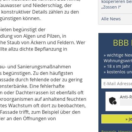
kooperieren be
 Tauwasser und Niederschlag, der
„Zossen I“
konstruktiver Details zählen zu den
egünstigen können.
Alle News
ieten begünstigt der
edlung von Algen und Pilzen, in
BBB 
che Staub von Äckern und Feldern. Wer
lte allzu dichte Bepflanzung in
» wichtige Ne
Wohnungswirt
eubau- und Sanierungsmaßnahmen
» 18 x im Jahr
» kostenlos u
s begünstigen. Zu den häufigsten
assade durch fehlende oder zu gering
sterbänke. Eine fehlerhafte
 oder Dachterrassen ist ebenfalls oft
Anti-R
ikroorganismen auf anhaltend feuchten
rtes Wachstum oft dort zu beobachten,
assade trifft, zum Beispiel über den
der an den Öffnungen von
» J
Beispiele, Hinweis