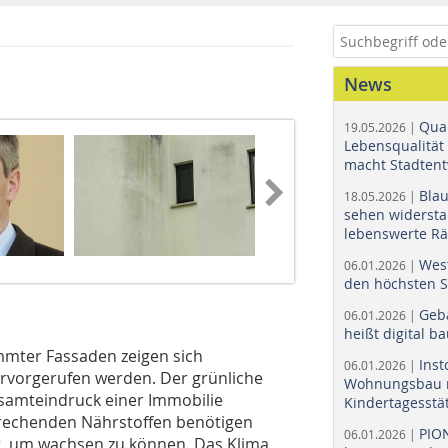
News
Quar
19.05.2026 |
Lebensqualität 
macht Stadtent
Bla
18.05.2026 |
sehen widerst
lebenswerte R
Wes
06.01.2026 |
den höchsten 
Geb
06.01.2026 |
heißt digital b
mter Fassaden zeigen sich
Ins
06.01.2026 |
rvorgerufen werden. Der grünliche
Wohnungsbau r
esamteindruck einer Immobilie
Kindertagesstä
prechenden Nährstoffen benötigen
PIO
06.01.2026 |
t, um wachsen zu können. Das Klima,