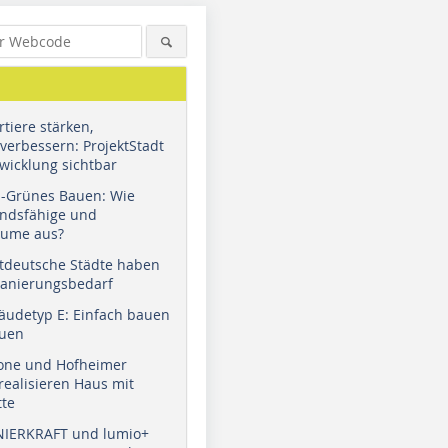
tiere stärken,
verbessern: ProjektStadt
wicklung sichtbar
u-Grünes Bauen: Wie
andsfähige und
äume aus?
tdeutsche Städte haben
Sanierungsbedarf
äudetyp E: Einfach bauen
auen
tone und Hofheimer
ealisieren Haus mit
tte
NIERKRAFT und lumio+