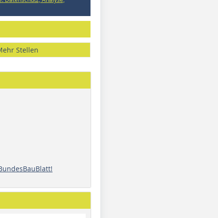
Mehr Stellen
 BundesBauBlatt!