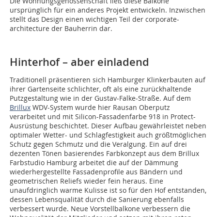
Die Wohnungsgenossenschaft ließ diese Balkone
ursprünglich für ein anderes Projekt entwickeln. In­zwischen
stellt das Design einen wichtigen Teil der corporate-
architecture der Bauherrin dar.
Hinterhof – aber einladend
Traditionell präsentieren sich Hamburger Klinkerbauten auf
ihrer Gartenseite schlichter, oft als eine zurückhaltende
Putzgestaltung wie in der Gustav-Falke-Straße. Auf dem
Brillux
WDV-System wurde hier Rausan Oberputz
verarbeitet und mit Silicon-Fassadenfarbe 918 in Protect-
Ausrüstung beschichtet. Dieser Aufbau gewährleistet neben
optimaler Wetter- und Schlagfestigkeit auch größtmöglichen
Schutz gegen Schmutz und die Veralgung. Ein auf drei
dezenten Tönen basierendes Farbkonzept aus dem Brillux
Farbstudio Hamburg arbeitet die auf der Dämmung
wiederhergestellte Fassadenprofile aus Bändern und
geometrischen Reliefs wieder fein heraus. Eine
unaufdringlich warme Kulisse ist so für den Hof entstanden,
dessen Lebensqualität durch die Sanierung ebenfalls
verbessert wurde. Neue Vorstellbalkone verbessern die