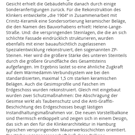
Gesicht erhielt die Gebäudehülle danach durch einige
Sonderanfertigungen zurück. Für die Rekonstruktion des
Klinkers entwickelte „die 1904“ in Zusammenarbeit mit
Crinitz-Keramik eine Sondersortierung keramischer Beläge,
die den Namen des Bauvorhabens erhielt: Helene-Lange-
Straße. Und: die verspringenden Steinlagen, die die an sich
schlichte Fassade eindrücklich strukturieren, wurden
ebenfalls mit einer bauaufsichtlich zugelassenen
Spezialentwicklung rekonstruiert, den sogenannten ZP-
Steinen. Hier wird die größere Stärke des unteren Steinteils
durch die größere Grundfläche des Gesamtsteins
aufgefangen. Im Ergebnis lastet so eine ähnliche Zugkraft
auf dem Wärmedämm-Verbundsystem wie bei den
standardisierten, maximal 1,5 cm starken keramischen
Belägen. Auch die Gesimsprofile und Faschen im
Erdgeschoss wurden rekonstruiert. Gleich mit eingebaut
wurden zwei Schutzmaßnahmen: Die Abschrägung der
Gesimse wirkt als Taubenschutz und die Anti-Graffiti-
Beschichtung des Erdgeschosses beugt lästigen
Instandhaltungsmaßnahmen vor. Die neuen Vorstellbalkone
sind thermisch entkoppelt und zeigen sich in einem Design,
das sich an den für die Klinkerarchitektur in Hamburg
typischen verspringenden Mauerwerksschichten orientiert.