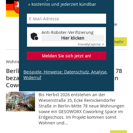
Fünf Jahre wird die umfangreiche
» kostenlos und jederzeit kündbar
Modernisierung der aus 534
Wohneinheiten bestehenden Burg in
Wolfsburg dauern. Die Neuland
Wohnungsgesellschaft bezog daher die
Mieter schon in der Planungsphase...
Anti-Roboter-Verifizierung
Hier klicken
mehr
Friendly
Captcha ⇗
Melden Sie sich jetzt an!
Wohnen und arbeiten unter einem Dach
Berliner GESOBAU feiert Richtfest für 78
Beispiele, Hinweise: Datenschutz, Analyse,
bezahlbare Mietwohnungen und einen
Widerruf
Coworking Space
Bis Herbst 2026 entstehen an der
Wiesenstraße 35, Ecke Reinickendorfer
Straße in Berlin-Mitte 78 neue Wohnungen
sowie ein GESOWORX Coworking Space im
Erdgeschoss. Im Projekt kommen somit
Wohnen und...