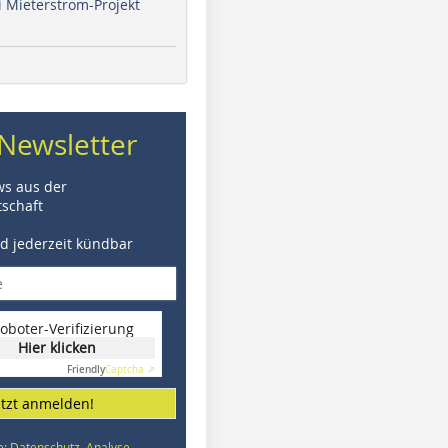
i Mieterstrom-Projekt
Newsletter
ws aus der
schaft
nd jederzeit kündbar
oboter-Verifizierung
Hier klicken
Friendly
Captcha ⇗
etzt anmelden!
e: Datenschutz, Analyse,