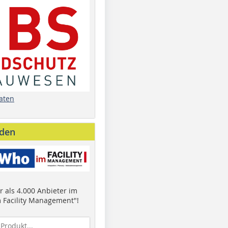
aten
nden
 als 4.000 Anbieter im
 Facility Management"!