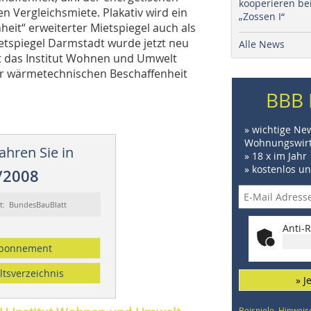
kooperieren be
n Vergleichsmiete. Plakativ wird ein
„Zossen I“
it“ erweiterter Mietspiegel auch als
ietspiegel Darmstadt wurde jetzt neu
Alle News
dt das Institut Wohnen und Umwelt
er wärmetechnischen Beschaffenheit
BBB 
» wichtige Ne
Wohnungswirt
ahren Sie in
» 18 x im Jahr
» kostenlos u
/2008
rt: BundesBauBlatt
Anti-R
bonnement
ltsverzeichnis
» J
Beispiele, Hinweis