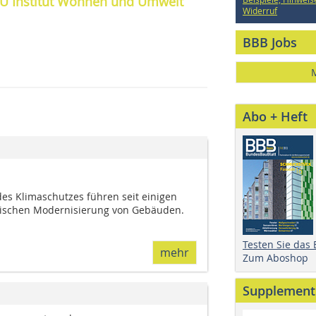
 IWU Institut Wohnen und Umwelt
Widerruf
BBB Jobs
Abo + Heft
es Klimaschutzes führen seit einigen
tischen Modernisierung von Gebäuden.
Testen Sie das
mehr
Zum Aboshop
Supplement