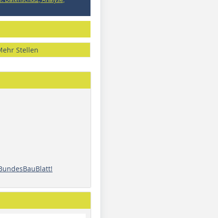
Mehr Stellen
 BundesBauBlatt!