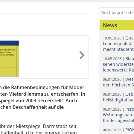
News
Quar
19.05.2026 |
Lebensqualität 
macht Stadtent
Bla
18.05.2026 |
sehen widerst
lebenswerte R
Wes
06.01.2026 |
den höchsten 
 um die Rahmenbedingungen für Moder­
ter-Mieterdilemma zu entschärfen. In
Geb
06.01.2026 |
heißt digital b
iegel von 2003 neu erstellt. Auch
chen Beschaffenheit auf die
Ins
06.01.2026 |
Wohnungsbau r
Kindertagesstä
ibt der Mietspiegel Darmstadt seit
PIO
06.01.2026 |
affenheit, d.h. der energetischen