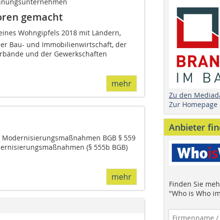
ohnungsunternehmen
oren gemacht
ines Wohngipfels 2018 mit Ländern,
r Bau- und Immobilienwirtschaft, der
erbände und der Gewerkschaften
mehr
Zu den Mediad
Zur Homepage
Anbieter fi
e Modernisierungsmaßnahmen BGB § 559
odernisierungsmaßnahmen (§ 555b BGB)
mehr
Finden Sie mehr
"Who is Who im