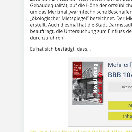
Gebäudequalität, auf die Höhe der ortsübliche
um das Merkmal „wärmtechnische Beschaffenhe
„ökologischer Mietspiegel“ bezeichnet. Der M
erstellt. Auch diesmal hat die Stadt Darmsta
beauftragt, die Untersuchung zum Einfluss d
durchzuführen.
Es hat sich bestätigt, dass...
Mehr erf
BBB 10
Resso
A
Inha