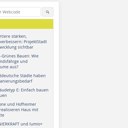
tiere stärken,
verbessern: ProjektStadt
wicklung sichtbar
u-Grünes Bauen: Wie
andsfähige und
äume aus?
tdeutsche Städte haben
Sanierungsbedarf
äudetyp E: Einfach bauen
auen
tone und Hofheimer
ealisieren Haus mit
tte
NIERKRAFT und lumio+