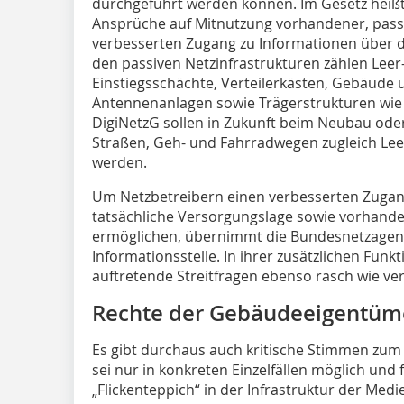
durchgeführt werden können. Im Gesetz heißt 
Ansprüche auf Mitnutzung vorhandener, passi
verbesserten Zugang zu Informationen über di
den passiven Netzinfrastrukturen zählen Leer
Einstiegsschächte, Verteilerkästen, Gebäud
Antennenanlagen sowie Trägerstrukturen wie 
DigiNetzG sollen in Zukunft beim Neubau ode
Straßen, Geh- und Fahrradwegen zugleich Leer
werden.
Um Netzbetreibern einen verbesserten Zu­­gan
tatsächliche Versorgungslage sowie vorhande
ermöglichen, übernimmt die Bundesnetzagent
Informationsstelle. In ihrer zusätzlichen Funkt
auftretende Streitfragen ebenso rasch wie ver
Rechte der Gebäudeeigentüm
Es gibt durchaus auch kritische Stimmen zu
sei nur in konkreten Einzelfällen möglich und
„Flickenteppich“ in der Infrastruktur der Med