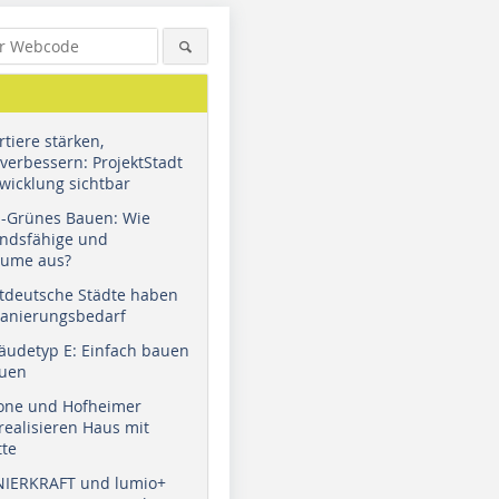
tiere stärken,
verbessern: ProjektStadt
wicklung sichtbar
u-Grünes Bauen: Wie
andsfähige und
äume aus?
tdeutsche Städte haben
Sanierungsbedarf
äudetyp E: Einfach bauen
auen
tone und Hofheimer
ealisieren Haus mit
tte
NIERKRAFT und lumio+