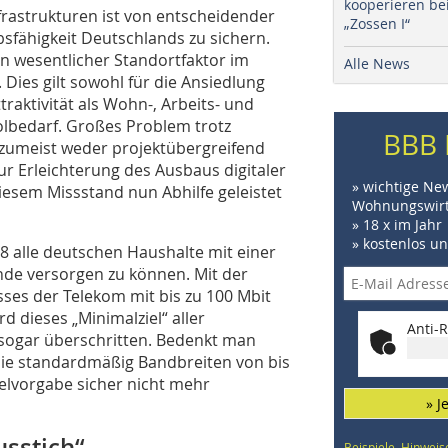
kooperieren be
rastrukturen ist von entscheidender
„Zossen I“
bsfähigkeit Deutschlands zu sichern.
ein wesentlicher Standortfaktor im
Alle News
es gilt sowohl für die Ansiedlung
raktivität als Wohn-, Arbeits- und
olbedarf. Großes Problem trotz
BBB 
e zumeist weder projektübergreifend
ur Erleichterung des Ausbaus digitaler
» wichtige Ne
iesem Missstand nun Abhilfe geleistet
Wohnungswirt
» 18 x im Jahr
» kostenlos u
8 alle deutschen Haushalte mit einer
de versorgen zu können. Mit der
ses der Telekom mit bis zu 100 Mbit
 dieses „Minimalziel“ aller
Anti-R
 sogar überschritten. Bedenkt man
 die standardmäßig Bandbreiten von bis
ielvorgabe sicher nicht mehr
» J
sstich“
Beispiele, Hinweis