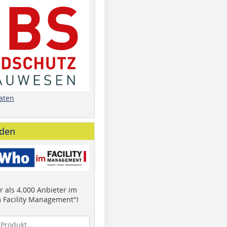
aten
nden
 als 4.000 Anbieter im
 Facility Management"!