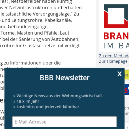
es: „Netzbetreiber haben künftig
ver Netzinfrastrukturen und erhalten
e tatsächliche Versorgungslage.“ Zu
- und Leitungsrohre, Kabelkanäle,
e und Gebäudeeingänge,
Türme, Masten und Pfähle. Laut
r bei der Sanierung von Autobahnen,
rohre für Glasfasernetze mit verlegt
Zu den Mediad
Zur Homepage
g zu Informationen über die
ne Netzinfrastrukturen zu
x
Anbieter fi
ur die Aufgaben einer zentralen
BBB Newsletter
ion als Streitbeilegungsstelle sollen
bindlich geklärt werden.
» Wichtige News aus der Wohnungswirtschaft
er schützen
» 18 x im Jahr
» kostenlos und jederzeit kündbar
Finden Sie mehr
m Wohnungsstich: Der Wohnungsstich
"Who is Who im
 führe dadurch zu einem
ienversorgung. Problematisch wird es,