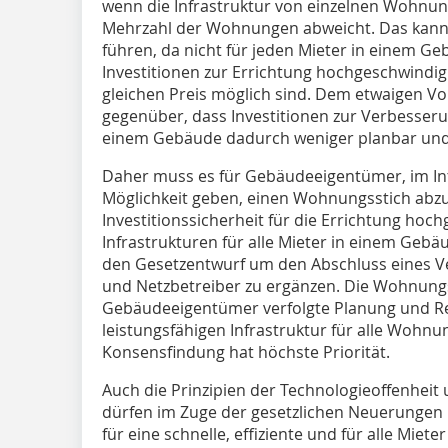
wenn die Infrastruktur von einzelnen Wohnung
Mehrzahl der Wohnungen abweicht. Das kann z
führen, da nicht für jeden Mieter in einem G
Investitionen zur Errichtung hochgeschwindig
gleichen Preis möglich sind. Dem etwaigen Vor
gegenüber, dass Investitionen zur Verbesserung
einem Gebäude dadurch weniger planbar und 
Daher muss es für Gebäudeeigentümer, im In
Möglichkeit geben, einen Wohnungsstich abz
Investitionssicherheit für die Errichtung hoc
Infrastrukturen für alle Mieter in einem Gebä
den Gesetzentwurf um den Abschluss eines 
und Netzbetreiber zu ergänzen. Die Wohnung
Gebäudeeigentümer verfolgte Planung und Real
leistungsfähigen Infrastruktur für alle Wohnu
Konsensfindung hat höchste Priorität.
Auch die Prinzipien der Technologieoffenheit
dürfen im Zuge der gesetzlichen Neuerungen n
für eine schnelle, effiziente und für alle Mie