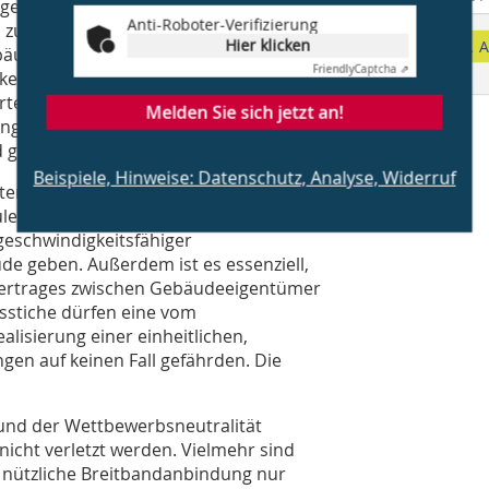
en Schritt für Schritt von der
Anti-Roboter-Verifizierung
u einem „Entsolidarisierungseffekt“
Hier klicken
A
ebäude gewährleistet werden kann, dass
Friendly
Captcha ⇗
keitsfähiger Infrastrukturen zum
teil eines einzelnen Mieters steht
Melden Sie sich jetzt an!
 der Infrastruktur für alle Mieter in
gegebenenfalls sogar teurer werden.
Beispiele, Hinweise: Datenschutz, Analyse, Widerruf
teresse der Gesamtmieterschaft, die
ulehnen. Nur dadurch kann es
hgeschwindigkeitsfähiger
ude geben. Außerdem ist es essenziell,
Vertrages zwischen Gebäudeeigentümer
sstiche dürfen eine vom
isierung einer einheitlichen,
ngen auf keinen Fall gefährden. Die
 und der Wettbewerbsneutralität
icht verletzt werden. Vielmehr sind
ter nützliche Breitbandanbindung nur