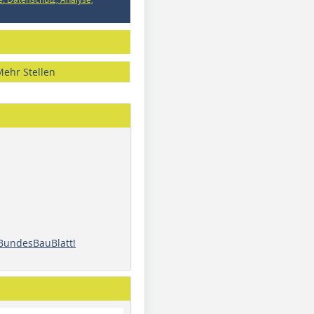
Mehr Stellen
 BundesBauBlatt!