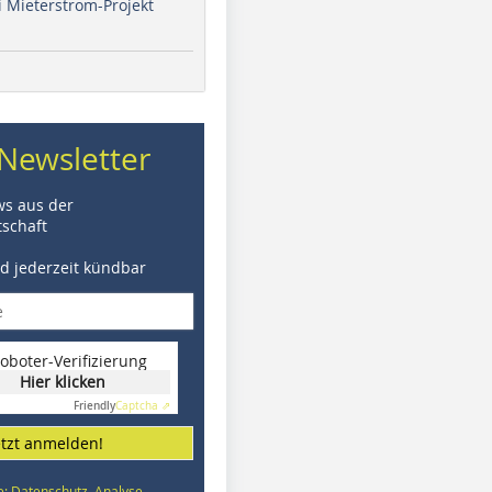
i Mieterstrom-Projekt
Newsletter
ws aus der
schaft
nd jederzeit kündbar
oboter-Verifizierung
Hier klicken
Friendly
Captcha ⇗
etzt anmelden!
e: Datenschutz, Analyse,