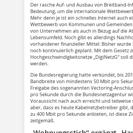
Der rasche Auf- und Ausbau von Breitband-Inf
Be­­­deutung, um die internationale Wettbewer
Mehr denn je ist ein schnelles Internet auch 
Wettbewerb von Kommunen und Gemeinden. Di
von Unternehmen als auch in Bezug auf die Att
Lebensumfeld. Noch gibt es allerdings Nachh
vorhandener finanzieller Mittel: Bisher wurd
noch kontinuierlich geplant. Mit dem Gesetz z
Hochgeschwindigkeitsnetze „DigiNetzG“ soll d
werden.
Die Bundesregierung hatte verkündet, bis 201
Bandbreite von mindestens 50 Mbit pro Sekun
Freigabe des sogenannten Vectoring-Anschlus
pro Sekunde durch die Bundesnetzagentur wird
Voraussicht nach auch erreicht und teilweise
aber, dass es heute Kabelnetzbetreiber gibt,
zu 400 Mbit pro Sekunde anbieten, ist diese Z
zeitgemäß.
„Wohnungsstich“ ergänzt „Hau