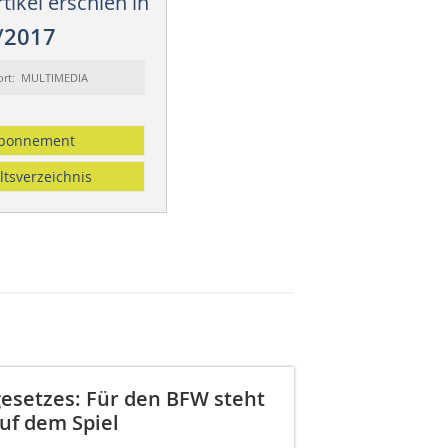
tikel erschien in
/2017
ort: MULTIMEDIA
bonnement
ltsverzeichnis
setzes: Für den BFW steht
uf dem Spiel