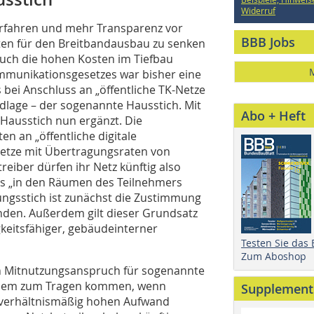
Widerruf
 Verfahren und mehr Transparenz vor
BBB Jobs
ten für den Breitbandausbau zu senken
Auch die hohen Kosten im Tiefbau
ommunikationsgesetzes war bisher eine
bei Anschluss an „öffentliche TK-Netze
dlage – der sogenannte Hausstich. Mit
Abo + Heft
Hausstich nun ergänzt. Die
n an „öffentliche digitale
Netze mit Übertragungsraten von
eiber dürfen ihr Netz künftig also
rs „in den Räumen des Teilnehmers
ngsstich ist zunächst die Zustimmung
nden. Außerdem gilt dieser Grundsatz
eitsfähiger, gebäudeinterner
Testen Sie das
Zum Aboshop
n Mitnutzungsanspruch für sogenannte
r allem zum Tragen kommen, wenn
Supplement
verhältnismäßig hohen Aufwand