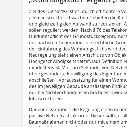
Ziel des DigiNetzG ist es, durch effizientere
allem in strukturschwachen Gebieten die Kos
und gleichzeitig den Aufwand zu reduzieren. 
sollen reguliert werden. Nach § 76 des Telek
Duldungspflicht des Grundstückseigentümers 
der nächsten Generation“ die rechtliche Grun
der Einführung des Wohnungsstichs wird der 
Neuregelung sieht einen Anschluss von Objekte
Hochgeschwindigkeitsnetze“, laut Definition 
mindestens 50 Mbit pro Sekunde, vor. Netzbetr
ohne gesonderte Einwilligung des Eigentüme
abschließen“. Voraussetzung für einen Wohnu
des im jeweiligen Gebäude ansässigen Endku
nur bei Nichtvorhandensein hochgeschwindigk
Infrastrukturen.
Daneben garantiert die Regelung einen neue
passive Netzinfrastrukturen. Dieser soll vo
Baumaßnahmen nicht oder nur mit einem un