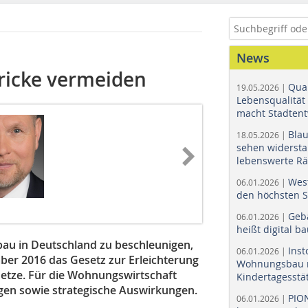
News
ricke vermeiden
Quar
19.05.2026 |
Lebensqualität 
macht Stadtent
Bla
18.05.2026 |
sehen widerst
lebenswerte R
Wes
06.01.2026 |
den höchsten 
Geb
06.01.2026 |
heißt digital b
au in Deutschland zu beschleunigen,
Ins
06.01.2026 |
er 2016 das Gesetz zur Erleichterung
Wohnungsbau r
snetze. Für die Wohnungswirtschaft
Kindertagesstä
gen sowie strategische Auswirkungen.
PIO
06.01.2026 |