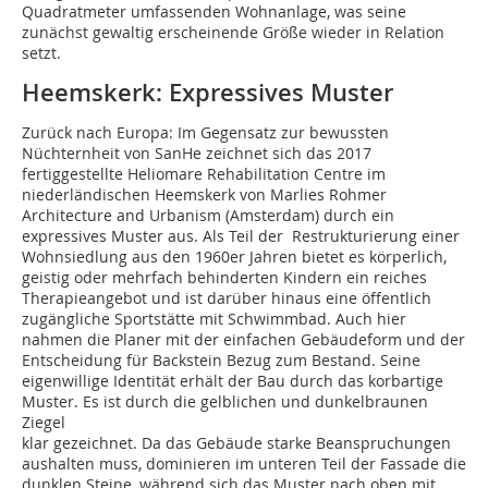
Quadratmeter umfassenden Wohnanlage, was seine
zunächst gewaltig erscheinende Größe wieder in Relation
setzt.
Heemskerk: Expressives Muster
Zurück nach Europa: Im Gegensatz zur bewussten
Nüchternheit von SanHe zeichnet sich das 2017
fertiggestellte Heliomare Rehabilitation Centre im
niederländischen Heemskerk von Marlies Rohmer
Architecture and Urbanism (Amsterdam) durch ein
expressives Muster aus. Als Teil der Restrukturierung einer
Wohnsiedlung aus den 1960er Jahren bietet es körperlich,
geistig oder mehrfach behinderten Kindern ein reiches
Therapieangebot und ist darüber hinaus eine öffentlich
zugängliche Sportstätte mit Schwimmbad. Auch hier
nahmen die Planer mit der einfachen Gebäudeform und der
Entscheidung für Backstein Bezug zum Bestand. Seine
eigenwillige Identität erhält der Bau durch das korbartige
Muster. Es ist durch die gelblichen und dunkelbraunen
Ziegel
klar gezeichnet. Da das Gebäude starke Beanspruchungen
aushalten muss, dominieren im unteren Teil der Fassade die
dunklen Steine, während sich das Muster nach oben mit