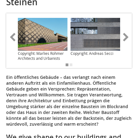
Steinen
Copyright: Marlies Rohmer
Copyright: Andreas Secci
Copyrig
Architects and Urbanists
Ein öffentliches Gebäude – das verlangt nach einem
anderen Auftritt als ein Einfamilienhaus. Öffentliche
Gebäude geben ein Versprechen: Repräsentation,
Vertrauen und Willkommen. Sie tragen Verantwortung,
denn ihre Architektur und Einbettung prägen die
Umgebung stärker als der einzelne Baustein im Blockrand
oder das Haus in der zweiten Reihe. Welcher Baustoff
könnte all das besser leisten als der Backstein, der zugleich
würdevoll, zuverlässig und warm erscheint?
We give shape to our buildings and