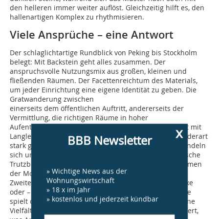
den helleren immer weiter auflöst. Gleichzeitig hilft es, den
hallenartigen Komplex zu rhythmisieren.
Viele Ansprüche – eine Antwort
Der schlaglichtartige Rundblick von Peking bis Stockholm
belegt: Mit Backstein geht alles zusammen. Der
anspruchsvolle Nutzungsmix aus großen, kleinen und
fließenden Räumen. Der Facettenreichtum des Materials,
um jeder Einrichtung eine eigene Identität zu geben. Die
Gratwanderung zwischen
einerseits dem öffentlichen Auftritt, andererseits der
Vermittlung, die richtigen Räume in hoher
Aufenthaltsqualität zu bieten. Und Robustheit gepaart mit
x
Langlebigkeit des Materials, unumgänglich bei einem derart
BBB Newsletter
stark genutzten Bautypus. Pädagogische Konzepte wandeln
sich und damit die Architekturen. Ob eher wilhelminische
Trutzburg oder mit der Reformbewegung und Aufkommen
» Wichtige News aus der
der Moderne die luftige Pavillonschule, ob nach dem
Wohnungswirtschaft
Zweiten Weltkrieg großformatige Gesamtschulkomplexe
» 18 x im Jahr
oder – aktuell – das Lernhaus, immer wieder aufs Neue
» kostenlos und jederzeit kündbar
spielt der Backstein eine seiner Trumpfkarten aus: seine
Vielfältigkeit und Anpassungsfähigkeit. Und untermauert,