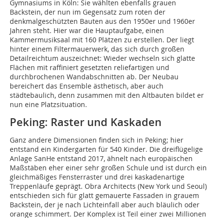
Gymnasiums in Köln: Sie wählten ebenfalls grauen
Backstein, der nun im Gegensatz zum roten der
denkmalgeschützten Bauten aus den 1950er und 1960er
Jahren steht. Hier war die Hauptaufgabe, einen
Kammermusiksaal mit 160 Plätzen zu erstellen. Der liegt
hinter einem Filtermauerwerk, das sich durch großen
Detailreichtum auszeichnet: Wieder wechseln sich glatte
Flächen mit raffiniert gesetzten reliefartigen und
durchbrochenen Wandabschnitten ab. Der Neubau
bereichert das Ensemble ästhetisch, aber auch
städtebaulich, denn zusammen mit den Altbauten bildet er
nun eine Platzsituation.
Peking: Raster und Kaskaden
Ganz andere Dimensionen finden sich in Peking; hier
entstand ein Kindergarten für 540 Kinder. Die dreiflügelige
Anlage SanHe entstand 2017, ähnelt nach europäischen
Maßstäben eher einer sehr großen Schule und ist durch ein
gleichmäßiges Fensterraster und drei kaskadenartige
Treppenläufe geprägt. Obra Architects (New York und Seoul)
entschieden sich für glatt gemauerte Fassaden in grauem
Backstein, der je nach Lichteinfall aber auch bläulich oder
orange schimmert. Der Komplex ist Teil einer zwei Millionen