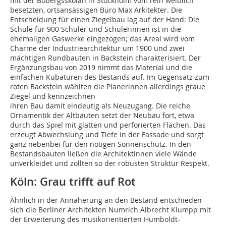
mit der Bobergsskolan in Stockholm vom rein weiblich
besetzten, ortsansässigen Büro Max Arkitekter. Die
Entscheidung für einen Ziegelbau lag auf der Hand: Die
Schule für 900 Schüler und Schülerinnen ist in die
ehemaligen Gaswerke eingezogen; das Areal wird vom
Charme der Industriearchitektur um 1900 und zwei
mächtigen Rundbauten in Backstein charakterisiert. Der
Ergänzungsbau von 2019 nimmt das Material und die
einfachen Kubaturen des Bestands auf. Im Gegensatz zum
roten Backstein wählten die Planerinnen allerdings graue
Ziegel und kennzeichnen
ihren Bau damit eindeutig als Neuzugang. Die reiche
Ornamentik der Altbauten setzt der Neubau fort, etwa
durch das Spiel mit glatten und perforierten Flächen. Das
erzeugt Abwechslung und Tiefe in der Fassade und sorgt
ganz nebenbei für den nötigen Sonnenschutz. In den
Bestandsbauten ließen die Architektinnen viele Wände
unverkleidet und zollten so der robusten Struktur Respekt.
Köln: Grau trifft auf Rot
Ähnlich in der Annäherung an den Bestand entschieden
sich die Berliner Architekten Numrich Albrecht Klumpp mit
der Erweiterung des musikorientierten Humboldt-