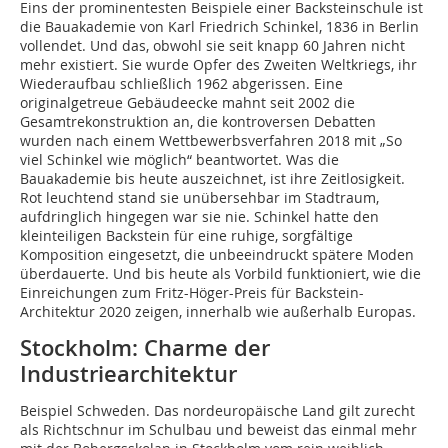
Eins der prominentesten Beispiele einer Backsteinschule ist
die Bauakademie von Karl Friedrich Schinkel, 1836 in Berlin
vollendet. Und das, obwohl sie seit knapp 60 Jahren nicht
mehr existiert. Sie wurde Opfer des Zweiten Weltkriegs, ihr
Wiederaufbau schließlich 1962 abgerissen. Eine
originalgetreue Gebäudeecke mahnt seit 2002 die
Gesamtrekonstruktion an, die kontroversen Debatten
wurden nach einem Wettbewerbsverfahren 2018 mit „So
viel Schinkel wie möglich“ beantwortet. Was die
Bauakademie bis heute auszeichnet, ist ihre Zeitlosigkeit.
Rot leuchtend stand sie unübersehbar im Stadtraum,
aufdringlich hingegen war sie nie. Schinkel hatte den
kleinteiligen Backstein für eine ruhige, sorgfältige
Komposition eingesetzt, die unbeeindruckt spätere Moden
überdauerte. Und bis heute als Vorbild funktioniert, wie die
Einreichungen zum Fritz-Höger-Preis für Backstein-
Architektur 2020 zeigen, innerhalb wie außerhalb Europas.
Stockholm: Charme der
Industriearchitektur
Beispiel Schweden. Das nordeuropäische Land gilt zurecht
als Richtschnur im Schulbau und beweist das einmal mehr