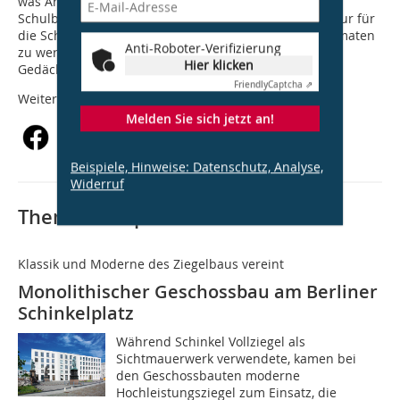
was Arno Lederer (LRO), sowohl Backstein- als auch
Schulbauexperte, feststellt: „Schulhäuser sind nicht nur für
die Schule gebaut. Sie sollten die Qualität haben, Heimaten
Anti-Roboter-Verifizierung
zu werden und viele Jahre später noch positiv im
Hier klicken
Gedächtnis verankert zu sein.“
Friendly
Captcha ⇗
Weitere Informationen unter
www.backstein.com
Melden Sie sich jetzt an!
Beispiele, Hinweise: Datenschutz, Analyse,
Widerruf
Thematisch passende Artikel:
Klassik und Moderne des Ziegelbaus vereint
Monolithischer Geschossbau am Berliner
Schinkelplatz
Während Schinkel Vollziegel als
Sichtmauerwerk verwendete, kamen bei
den Geschossbauten moderne
Hochleistungsziegel zum Einsatz, die