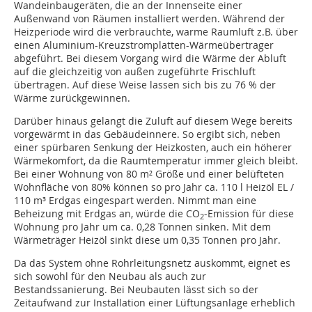
Wandeinbaugeräten, die an der Innenseite einer
Außenwand von Räumen installiert werden. Während der
Heizperiode wird die verbrauchte, warme Raumluft z.B. über
einen Aluminium-Kreuzstromplatten-Wärmeübertrager
abgeführt. Bei diesem Vorgang wird die Wärme der Abluft
auf die gleichzeitig von außen zugeführte Frischluft
übertragen. Auf diese Weise lassen sich bis zu 76 % der
Wärme zurückgewinnen.
Darüber hinaus gelangt die Zuluft auf diesem Wege bereits
vorgewärmt in das Gebäudeinnere. So ergibt sich, neben
einer spürbaren Senkung der Heizkosten, auch ein höherer
Wärmekomfort, da die Raumtemperatur immer gleich bleibt.
Bei einer Wohnung von 80 m² Größe und einer belüfteten
Wohnfläche von 80% können so pro Jahr ca. 110 l Heizöl EL /
110 m³ Erdgas eingespart werden. Nimmt man eine
Beheizung mit Erdgas an, würde die CO
-Emission für diese
2
Wohnung pro Jahr um ca. 0,28 Tonnen sinken. Mit dem
Wärmeträger Heizöl sinkt diese um 0,35 Tonnen pro Jahr.
Da das System ohne Rohrleitungsnetz auskommt, eignet es
sich sowohl für den Neubau als auch zur
Bestandssanierung. Bei Neubauten lässt sich so der
Zeitaufwand zur Installation einer Lüftungsanlage erheblich