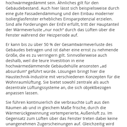
hochwärmegedämmt sein. Ähnliches gilt für den
Gebäudebestand. Auch hier lässt sich beispielsweise durch
eine gute Fassadendämmung und den Einbau moderner
Isolierglasfenster erhebliches Einsparpotenzial erzielen.
Sind alle Forderungen der EnEV erfüllt, tritt der Hauptanteil
der Wärmeverluste „nur noch“ durch das Lüften über die
Fenster während der Heizperiode auf.
Er kann bis zu über 50 % der Gesamtwärmeverluste des
Gebäudes betragen und ist daher eine ernst zu nehmende
Größe, die es zu verringern gilt. Sinnvollerweise auch
deshalb, weil die teure Investition in eine
hochwärmedämmende Gebäudehülle ansonsten „ad
absurdum“ geführt würde. Lösungen bringt hier die
Haustechnik-Industrie mit verschiedenen Konzepten für die
Wohnraumlüftung. Sie bietet sowohl zentrale als auch
dezentrale Lüftungssysteme an, die sich objektbezogen
anpassen lassen.
Sie führen kontinuierlich die verbrauchte Luft aus den
Räumen ab und in gleichem Maße frische, durch die
Wärmerückgewinnung vortemperierte, Außenluft zu. Im
Gegensatz zum Lüften über das Fenster treten dabei keine
unangenehmen Zugerscheinungen auf. Gleichzeitig wird