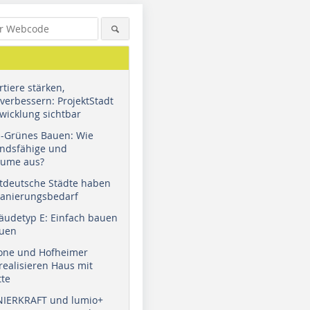
tiere stärken,
verbessern: ProjektStadt
wicklung sichtbar
u-Grünes Bauen: Wie
andsfähige und
äume aus?
tdeutsche Städte haben
Sanierungsbedarf
äudetyp E: Einfach bauen
auen
tone und Hofheimer
ealisieren Haus mit
tte
NIERKRAFT und lumio+