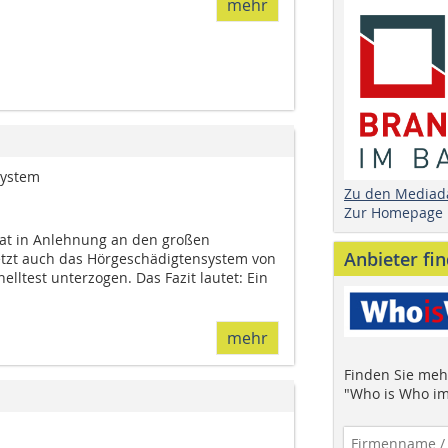
mehr
system
Zu den Mediad
Zur Homepage
hat in Anlehnung an den großen
Anbieter fi
etzt auch das Hörgeschädigtensystem von
elltest unterzogen. Das Fazit lautet: Ein
mehr
Finden Sie mehr
"Who is Who im