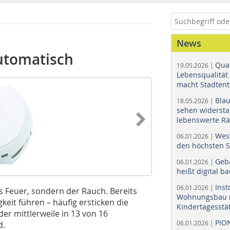
News
utomatisch
Quar
19.05.2026 |
Lebensqualität 
macht Stadtent
Bla
18.05.2026 |
sehen widerst
lebenswerte R
Wes
06.01.2026 |
den höchsten 
Geb
06.01.2026 |
heißt digital b
Ins
06.01.2026 |
s Feuer, sondern der Rauch. Bereits
Wohnungsbau r
eit führen – häufig ersticken die
Kindertagesstä
er mittlerweile in 13 von 16
PIO
06.01.2026 |
d.