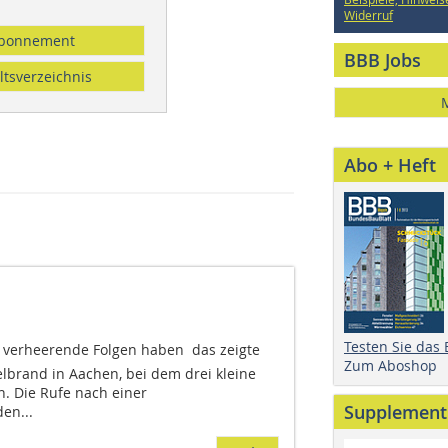
Widerruf
bonnement
BBB Jobs
ltsverzeichnis
Abo + Heft
Testen Sie das
n verheerende Folgen haben  das zeigte
Zum Aboshop
lbrand in Aachen, bei dem drei kleine
. Die Rufe nach einer
Supplement
en...