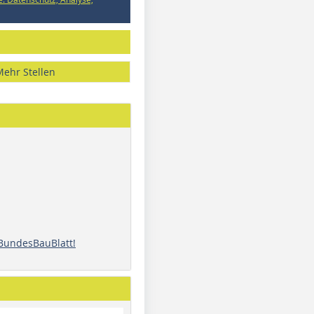
Mehr Stellen
 BundesBauBlatt!