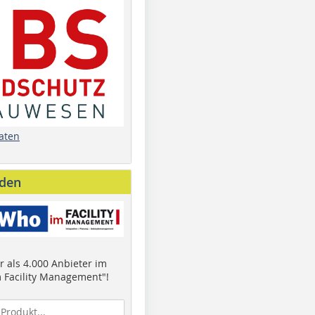
aten
nden
 als 4.000 Anbieter im
 Facility Management"!