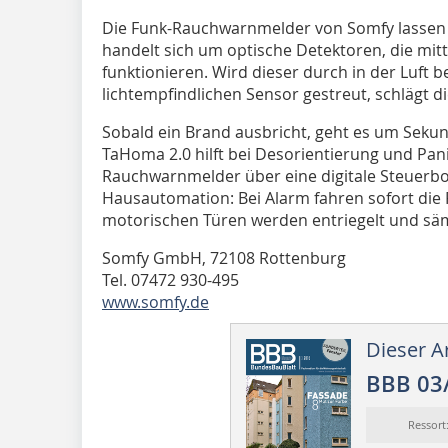
Die Funk-Rauchwarnmelder von Somfy lassen sic
handelt sich um optische Detektoren, die mitte
funktionieren. Wird dieser durch in der Luft b
lichtempfindlichen Sensor gestreut, schlägt di
Sobald ein Brand ausbricht, geht es um Sek
TaHoma 2.0 hilft bei Desorientierung und Pani
Rauchwarnmelder über eine digitale Steuerbo
Hausautomation: Bei Alarm fahren sofort die 
motorischen Türen werden entriegelt und sä
Somfy GmbH, 72108 Rottenburg
Tel. 07472 930-495
www.somfy.de
Dieser Ar
BBB 03
Ressor