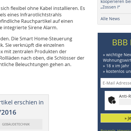
kooperieren be
„Zossen I“
h flexibel ohne Kabel installieren. Es
ls eines Infrarotlichtstrahls
Alle News
efindliche Rauchpartikel auf einen
e integrierte Sirene Alarm.
unden. Die Smart Home-Steuerung
BBB 
k. Sie verknüpft die einzelnen
x mit zentralen Produkten der
» wichtige Ne
Rollläden nach oben, die Schlösser der
Wohnungswirt
mtliche Beleuchtungen gehen an.
» 18 x im Jahr
» kostenlos u
Anti-R
tikel erschien in
/2016
» J
t: GEBÄUDETECHNIK
Beispiele, Hinweis