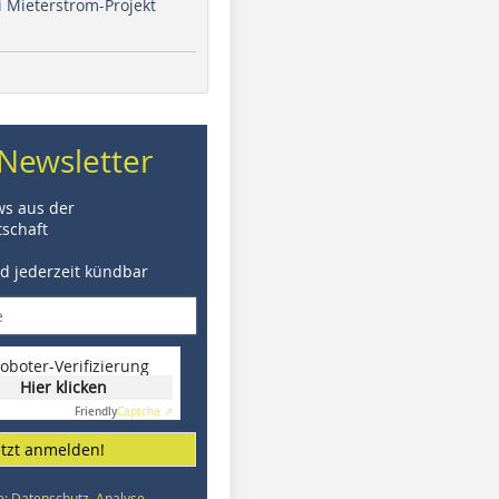
i Mieterstrom-Projekt
Newsletter
ws aus der
schaft
nd jederzeit kündbar
oboter-Verifizierung
Hier klicken
Friendly
Captcha ⇗
etzt anmelden!
e: Datenschutz, Analyse,