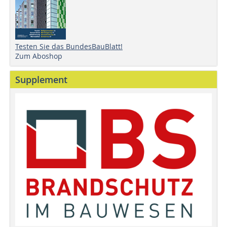
Testen Sie das BundesBauBlatt!
Zum Aboshop
Supplement