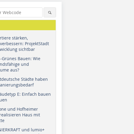
tiere stärken,
verbessern: ProjektStadt
wicklung sichtbar
u-Grünes Bauen: Wie
andsfähige und
äume aus?
tdeutsche Städte haben
Sanierungsbedarf
äudetyp E: Einfach bauen
auen
tone und Hofheimer
ealisieren Haus mit
tte
NIERKRAFT und lumio+