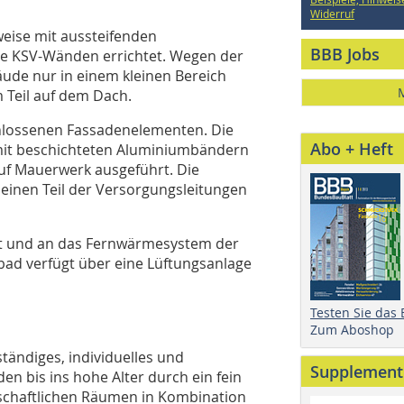
Widerruf
eise mit aussteifenden
BBB Jobs
se KSV-Wänden errichtet. Wegen der
ude nur in einem kleinen Bereich
m Teil auf dem Dach.
chlossenen Fassadenelementen. Die
Abo + Heft
mit beschichteten Aluminiumbändern
f Mauerwerk ausgeführt. Die
einen Teil der Versorgungsleitungen
et und an das Fernwärmesystem der
d verfügt über eine Lüftungsanlage
Testen Sie das
Zum Aboshop
ändiges, individuelles und
Supplement
n bis ins hohe Alter durch ein fein
schaftlichen Räumen in Kombination