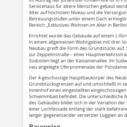
Servicehaus für ältere Menschen gebaut worde
Alter auf höchstem Niveau und die Versorgung
Betreuungsstufen unter einem Dach ermöglich
Bereich „Exklusives Wohnen im Alter in Berli
Errichtet wurde das Gebäude auf einem L-fö
in einem allgemeinen Wohngebiet mit drei- bis
Neubau greift die Form des Grundstücks auf. S
zur Zeppelinstraße – einer Hauptverkehrsstra
Südosten liegt an der Kastanienallee. Im Süd
neu angelegte Uferpromenade der Potsdamer
Der 4-geschossige Hauptbaukörper des Neubau
Grundstücksgrenzen auf und umschließt in se
Innenhof einen eingestellten eingeschossigen
Schwimmbad befindet. Die unterschiedliche 
des Gebäudes bildet sich in der Variation de
einer Lochfassade entlang der stark befahrene
langer gegeneinander versetzter Loggien an d
Bauweise