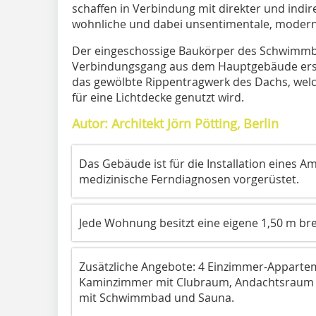
schaffen in Verbindung mit direkter und indir
wohn­liche und dabei unsentimentale, mo­­de
Der eingeschossige Baukörper des Schwimmb
Verbindungsgang aus dem Hauptgebäude ersch
das gewölbte Rippentragwerk des Dachs, welch
für eine Lichtdecke ge­­nutzt wird.
Autor: Architekt Jörn Pötting, Berlin
Das Gebäude ist für die Installation eines A
medizinische Ferndiagnosen vorgerüstet.
Jede Wohnung besitzt eine eigene 1,50 m bre
Zusätzliche Angebote: 4 Einzimmer-Apparteme
Kaminzimmer mit Clubraum, Andachtsraum s
mit Schwimmbad und Sauna.