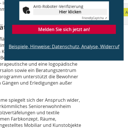
 im 2. OG eine Senioren-
Anti-Roboter-Verifizierung
mmern inklusive eigenem WC und Bad
Hier klicken
A
Friendly
Captcha ⇗
tzliche Angebote
Melden Sie sich jetzt an!
lächen gibt es ein Angebot an
nzimmer-Appartements stehen für
Beispiele, Hinweise: Datenschutz, Analyse, Widerruf
in Kaminzimmer mit Clubraum, ein
s-Bereich mit Schwimmbad und Sauna.
erapeutische und eine logopädische
eursalon sowie ein Beratungszentrum
ceprogramm unterstützt die Bewohner
en Gängen und Erledigungen außer
me spiegelt sich der Anspruch wider,
 herkömmliches Seniorenwohnheim
olzvertäfelungen und textile
rmen Farbkonzept. Räume,
gestelltes Mobiliar und Kunstobjekte