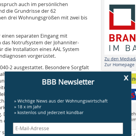
nspruch auch im persönlichen
nd die Grundrisse der 62
hen drei Wohnungsgrößen mit zwei bis
 einen separaten Eingang mit
n das Notrufsystem der Johanniter-
r die Installation eines AAL System
rndiagnosen vorgerüstet.
Zu den Mediad
Zur Homepage
040-2 ausgestattet. Besondere Sorgfalt
altung der Bäder mit bodengleichen
x
Anbieter fi
BBB Newsletter
nterschiedlichen, aufeinander
eitere Ausstattungsmerkmale:
lektroabschaltung,
halter. Für die Bodenbeläge wurde
» Wichtige News aus der Wohnungswirtschaft
» 18 x im Jahr
rkett gewählt. Jede Wohnung besitzt
» kostenlos und jederzeit kündbar
. Die Fenster sind grundsätzlich
Finden Sie mehr
"Who is Who im
 elektrischen Sonnenschutz.
steht im 1. OG eine Tagespflege für 16