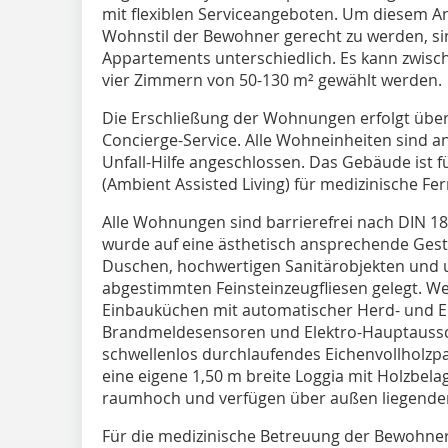
mit flexiblen Serviceangeboten. Um diesem A
Wohnstil der Bewohner gerecht zu werden, si
Appartements unterschiedlich. Es kann zwisc
vier Zimmern von 50-130 m² gewählt werden.
Die Erschließung der Wohnungen erfolgt über
Concierge-Service. Alle Wohneinheiten sind a
Unfall-Hilfe angeschlossen. Das Gebäude ist fü
(Ambient Assisted Living) für medizinische Fe
Alle Wohnungen sind barrierefrei nach DIN 18
wurde auf eine ästhetisch ansprechende Gest
Duschen, hochwertigen Sanitärobjekten und u
abgestimmten Feinsteinzeugfliesen gelegt. W
Einbauküchen mit automatischer Herd- und E
Brandmeldesensoren und Elektro-Hauptaussc
schwellenlos durchlaufendes Eichenvollholzpa
eine eigene 1,50 m breite Loggia mit Holzbelag
raumhoch und verfügen über außen liegenden
Für die medizinische Betreuung der Bewohner 