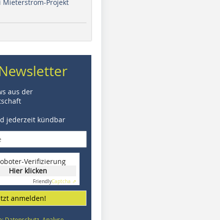
i Mieterstrom-Projekt
Newsletter
ws aus der
schaft
nd jederzeit kündbar
oboter-Verifizierung
Hier klicken
Friendly
Captcha ⇗
etzt anmelden!
e: Datenschutz, Analyse,