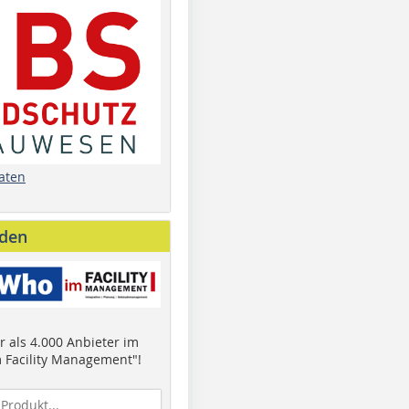
aten
nden
 als 4.000 Anbieter im
 Facility Management"!