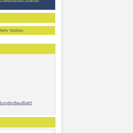
Mehr Stellen
 BundesBauBlatt!