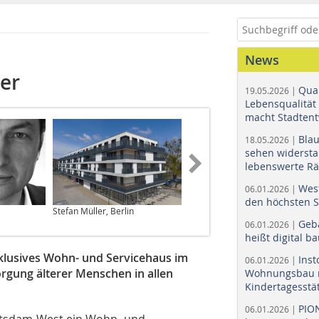
News
er
Quar
19.05.2026 |
Lebensqualität 
macht Stadtent
Bla
18.05.2026 |
sehen widerst
lebenswerte R
Wes
06.01.2026 |
den höchsten 
Stefan Müller, Berlin
Geb
06.01.2026 |
heißt digital b
xklusives Wohn- und Servicehaus im
Ins
06.01.2026 |
rgung älterer Menschen in allen
Wohnungsbau r
Kindertagesstä
PIO
06.01.2026 |
 Potsdam-West ein Wohn- und