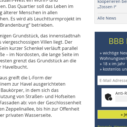
kooperieren be
n. Das Quartier soll das Leben im
„Zossen I“
 älterer Menschen in allen
Alle News
en. Es wird als Leuchtturmprojekt im
n/Brandenburg“ betrieben.
rmigen Grundstück, das innenstadtnah
BBB 
 viergeschossigen Villen liegt. Der
ein kurzer Schenkel verläuft parallel
» wichtige Ne
ße – im Nordosten, die lange Seite im
Wohnungswirt
westen grenzt das Grundstück an die
» 18 x im Jahr
 Havelbucht.
» kostenlos u
s greift die L-Form der
inem zur Havel ausgerichteten
 Baukörper, in dem sich das
Anti-R
Nutzung von Straßen- und Hofseiten
r Fassaden ab: von der Geschlossenheit
n Zeppelinallee, bis hin zur Offenheit
» J
er privaten Wasserseite.
Beispiele, Hinweis