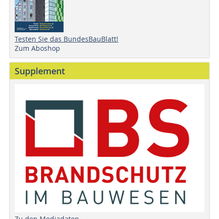
Testen Sie das BundesBauBlatt!
Zum Aboshop
Supplement
Zu den Mediadaten