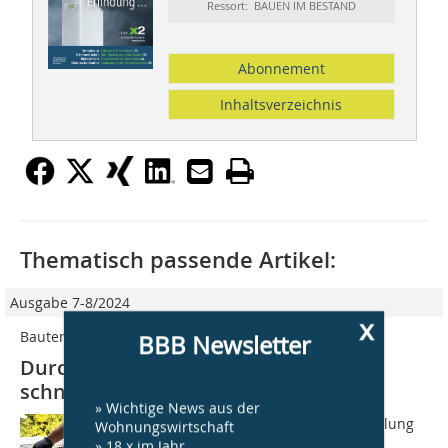
Ressort: BAUEN IM BESTAND
Abonnement
Inhaltsverzeichnis
Thematisch passende Artikel:
Ausgabe 7-8/2024
x
Bautenschutz
BBB Newsletter
Durchfeuchtete Balkone jetzt noch
schneller sanieren
» Wichtige News aus der
Dank einer innovativen Weiterentwicklung
Wohnungswirtschaft
des Klebers, mittels dem die
» 18 x im Jahr