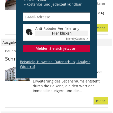
Entkopplungsbahn aufgebracht wird, kann
» kostenlos und jederzeit kündbar
die folgende Grundierung mit
Polymethylmethacrylat-Produkten (PMMA)
durchgeführt werden....
mehr
Anti-Roboter-Verifizierung
Hier klicken
Friendly
Captcha ⇗
Ausgabe 7-8/2016
Melden Sie sich jetzt an!
Bauen im Bestand
Schnell und sicher abgedichtet
Beispiele, Hinweise: Datenschutz, Analyse,
Widerruf
Das Mehrfamilienhaus in der
Omptedastraße wurde 1954 in Hannover-
Vahrenwald erbaut. Eine attraktive
Erweiterung des Lebensraums entsteht
durch die Balkone, die den Wert der
Immobilie steigern und die...
mehr