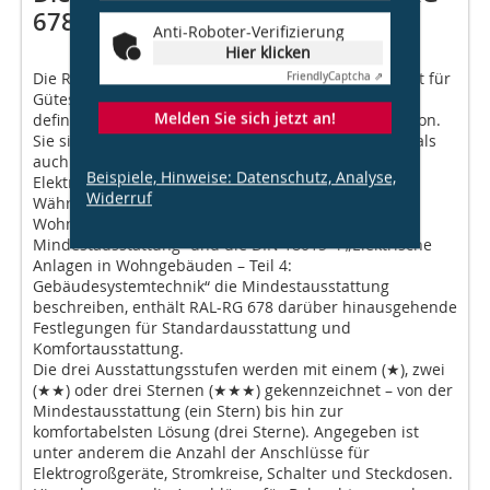
678
Anti-Roboter-Verifizierung
Hier klicken
Die Richtlinie RAL-RG 678, die vom Deutschen Institut für
Friendly
Captcha ⇗
Gütesicherung und Kennzeichnung vergeben wird,
Melden Sie sich jetzt an!
definiert Ausstattungsstandards der Elektroinstallation.
Sie sind sowohl für die Planung von neuen Anlagen als
auch für die Modernisierung von bestehenden
Beispiele, Hinweise: Datenschutz, Analyse,
Elektroinstallationen anwendbar.
Widerruf
Während DIN 18015-2 „Elektrische Anlagen in
Wohngebäuden – Teil 2: Art und Umfang der
Mindestausstattung“ und die DIN 18015-4 „Elektrische
Anlagen in Wohngebäuden – Teil 4:
Gebäudesystemtechnik“ die Mindestausstattung
beschreiben, enthält RAL-RG 678 darüber hinausgehende
Festlegungen für Standardausstattung und
Komfortausstattung.
Die drei Ausstattungsstufen werden mit einem (★), zwei
(★★) oder drei Sternen (★★★) gekennzeichnet – von der
Mindestausstattung (ein Stern) bis hin zur
komfortabelsten Lösung (drei Sterne). Angegeben ist
unter anderem die Anzahl der Anschlüsse für
Elektrogroßgeräte, Stromkreise, Schalter und Steckdosen.