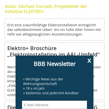
Autor: Michael Conradi, Projektleiter der
Initiative ELEKTRO+
Erst eine zukunftsfähige Elektroinstallation ermöglicht
das selbstbestimmte Leben bis ins hohe Alter hinein mit
Hilfe von alltagstauglichen Assistenzlösungen.
Elektro+ Broschüre
„Elektroinstallation im AAL-Umfeld“
x
BBB Newsletter
Wertvolle Hilfe bei der Planung und einen Überblick über
die verschiedenen Anforderungen an die
Elektroinstallation in Bezug auf die unterschiedlichen
» Wichtige News aus der
körperlichen Einschränkungen bietet die Broschüre
Wohnungswirtschaft
„Elektroinstallation im AAL-Umfeld“ der Initiative
» 18 x im Jahr
ELEKTRO+. Sie steht zum kostenfreien Download bereit
» kostenlos und jederzeit kündbar
unter
https://www.elektro-plus.com/aal
Die Ausstattungswerte der RAL-RG