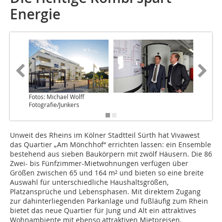
Energie
Fotos: Michael Wolff
Foto: Mi
Fotografie/Junkers
Fotograf
Unweit des Rheins im Kölner Stadtteil Sürth hat Vivawest
das Quartier „Am Mönchhof“ errichten lassen: ein Ensemble
bestehend aus sieben Baukörpern mit zwölf Häusern. Die 86
Zwei- bis Fünfzimmer-Mietwohnungen verfügen über
Größen zwischen 65 und 164 m² und bieten so eine breite
Auswahl für unterschiedliche Haushaltsgrößen,
Platzansprüche und Lebensphasen. Mit direktem Zugang
zur dahinterliegenden Parkanlage und fußläufig zum Rhein
bietet das neue Quartier für Jung und Alt ein attraktives
Wohnambiente mit ebenso attraktiven Mietpreisen.