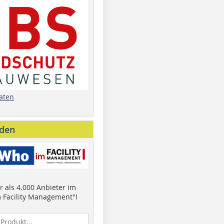
aten
nden
 als 4.000 Anbieter im
 Facility Management"!