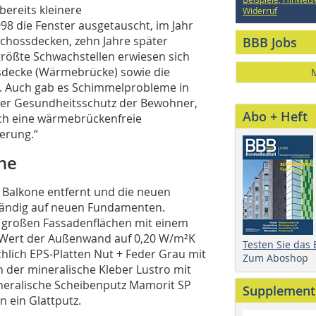
ereits kleinere
Widerruf
8 die Fenster ausgetauscht, im Jahr
chossdecken, zehn Jahre später
BBB Jobs
größte Schwachstellen erwiesen sich
sdecke (Wärmebrücke) sowie die
 Auch gab es Schimmelprobleme in
er Gesundheitsschutz der Bewohner,
Abo + Heft
ch eine wärmebrückenfreie
erung.“
ne
n Balkone entfernt und die neuen
ständig auf neuen Fundamenten.
 großen Fassadenflächen mit einem
Wert der Außenwand auf 0,20 W/m²K
Testen Sie das
lich EPS-Platten Nut + Feder Grau mit
Zum Aboshop
der mineralische Kleber Lustro mit
eralische Scheibenputz Mamorit SP
Supplement
n ein Glattputz.