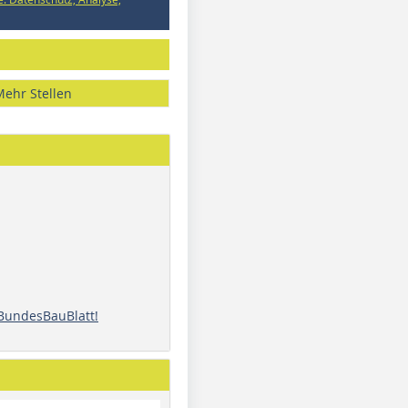
Mehr Stellen
 BundesBauBlatt!