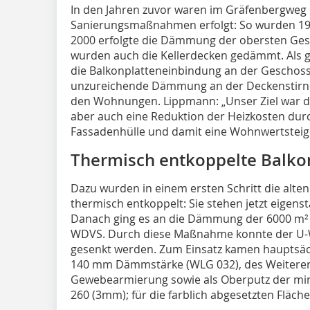
In den Jahren zuvor waren im Gräfenbergweg b
Sanierungsmaßnahmen erfolgt: So wurden 199
2000 erfolgte die Dämmung der obersten Ges
wurden auch die Kellerdecken ge­­dämmt. Als 
die Balkonplatteneinbindung an der Geschos
unzureichende Dämmung an der Deckenstirn.
den Wohnungen. Lippmann: „Unser Ziel war d
aber auch eine Reduktion der Heizkosten dur
Fassadenhülle und damit eine Wohnwertsteig
Thermisch entkoppelte Balko
Dazu wurden in einem ersten Schritt die alte
thermisch entkoppelt: Sie stehen jetzt eigen
Danach ging es an die Dämmung der 6000 m²
WDVS. Durch diese Maßnahme konnte der U-
gesenkt werden. Zum Einsatz kamen hauptsäch
140 mm Dämmstärke (WLG 032), des Weiteren 
Gewebearmierung sowie als Oberputz der min
260 (3mm); für die farblich abgesetzten Fläche