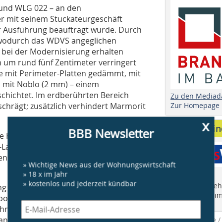
und WLG 022 – an den
er mit seinem Stuckateurgeschäft
 Ausführung beauftragt wurde. Durch
, wodurch das WDVS angeglichen
 bei der Modernisierung erhalten
 um rund fünf Zentimeter verringert
 mit Perimeter-Platten gedämmt, mit
 mit Noblo (2 mm) – einem
chichtet. Im erdberührten Bereich
Zu den Mediad
Zur Homepage
hrägt; zusätzlich verhindert Marmorit
x
Anbieter fi
BBB Newsletter
 Kreisbau durch das Anbringen einer
Lamellenplatten. Mit dem gleichen Ziel
 und seitlichen Einfassungen der
» Wichtige News aus der Wohnungswirtschaft
» 18 x im Jahr
» kostenlos und jederzeit kündbar
Finden Sie mehr
g hatten, haben die Handwerker im
"Who is Who im
ohrt, Gitter eingesetzt und das Ganze
ohnungsrenovierung bzw. einem
and ein Durchbruch erfolgen.