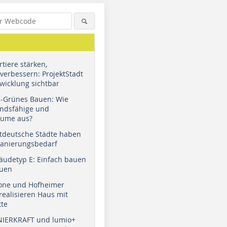
tiere stärken,
verbessern: ProjektStadt
wicklung sichtbar
u-Grünes Bauen: Wie
andsfähige und
äume aus?
tdeutsche Städte haben
Knauf/Roger Schwarz
Sanierungsbedarf
äudetyp E: Einfach bauen
auen
tone und Hofheimer
ealisieren Haus mit
tte
NIERKRAFT und lumio+