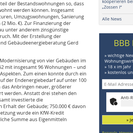
kooperieren be
ßteil der Bestandswohnungen so, dass
„Zossen I“
ewohnt werden können. Insgesamt
araturen, Umzugswohnungen, Sanierung
Alle News
(2 Mio. €). Zur Finanzierung der
au unter anderem zinsgünstige
ch. Mit der Erstellung der
BBB 
k und Gebäudeenergieberatung Gerd
» wichtige Ne
e Modernisierung von vier Gebäuden im
Wohnungswirt
962 mit insgesamt 96 Wohnungen – und
» 18 x im Jahr
» kostenlos u
 Aspekten. Zum einen konnte durch ein
der Endenergiebedarf auf unter 100
 das Anbringen neuer, größerer
t werden. Anstatt drei stehen den
Anti-R
amt investierte die
n Erhalt der Gebäude; 750.000 € davon
etzung wurde ein KfW-Kredit
stliche Summe aus Eigenmitteln
» J
Beispiele, Hinweis