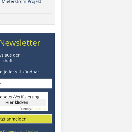
i Mieterstrom-Projekt
Newsletter
ws aus der
schaft
nd jederzeit kündbar
oboter-Verifizierung
Hier klicken
Friendly
Captcha ⇗
etzt anmelden!
e: Datenschutz, Analyse,