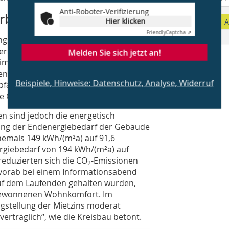
Anti-Roboter-Verifizierung
rbkonzept
Hier klicken
A
Friendly
Captcha ⇗
gsarbeiten bildete der Farbanstrich
ier wurde von Knauf eigens ein auf die
Melden Sie sich jetzt an!
immtes Farbkonzept entwickelt, um ein
n. Jede Fassade wurde mit vier
Beispiele, Hinweise: Datenschutz, Analyse, Widerruf
rbfamilie gestrichen. Die Gebäudeecken
e Giebelflächen blieben weiß.
en sind jedoch die energetisch
rung der Endenergiebedarf der Gebäude
hemals 149 kWh/(m²a) auf 91,6
giebedarf von 194 kWh/(m²a) auf
eduzierten sich die CO
-Emissionen
2
e vorab bei einem Informationsabend
auf dem Laufenden gehalten wurden,
 gewonnenen Wohnkomfort. Im
igstellung der Mietzins moderat
erträglich“, wie die Kreisbau betont.