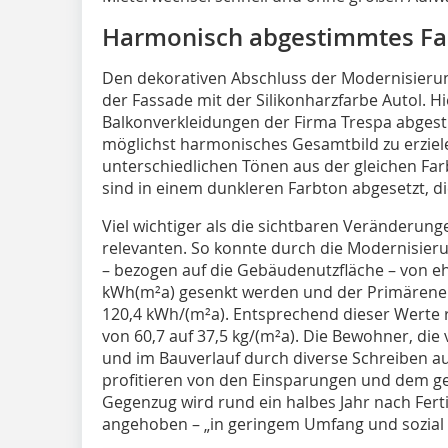
Harmonisch abgestimmtes Fa
Den dekorativen Abschluss der Modernisierun
der Fassade mit der Silikonharzfarbe Autol. H
Balkonverkleidungen der Firma Trespa abgest
möglichst harmonisches Gesamtbild zu erziele
unterschiedlichen Tönen aus der gleichen Fa
sind in einem dunkleren Farbton abgesetzt, di
Viel wichtiger als die sichtbaren Veränderung
relevanten. So konnte durch die Modernisie
– bezogen auf die Gebäudenutzfläche – von e
kWh(m²a) gesenkt werden und der Primärener
120,4 kWh/(m²a). Entsprechend dieser Werte r
von 60,7 auf 37,5 kg/(m²a). Die Bewohner, di
und im Bauverlauf durch diverse Schreiben 
profitieren von den Einsparungen und dem
Gegenzug wird rund ein halbes Jahr nach Fert
angehoben – „in geringem Umfang und sozial v