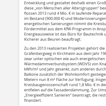
Entwicklung und gestaltet deshalb einen Gro
diese „von Menschen aller Altersgruppen“ b
flossen 2013 rund 4 Mio. € in laufende Rep
im Bestand (900.000 €) und Modernisierungen 
energetischen Sanierungen nimmt die Kreisb
Fördermittel aus dem KfW-Programm in Anspru
Energieausweise ist das Büro für Bautechni
Kicherer aus Beuren beauftragt.
Zu den 2013 realisierten Projekten gehört di
Gräfenbergweg in Kirchheim aus dem Jahr 1
zwar unter optischen wie auch energetischen
Wärmedämmverbundsystem (WDVS) von Knauf 
kWh/m² und Jahr gesenkt, zum anderen durch
Balkone zusätzlich der Wohnkomfort gesteiger
Mietern nun 8 m² Fläche zur Verfügung. Insges
Kreisbaugenossenschaft rund 1,8 Mio. € in de
entfielen auf die Fassadendämmung. Zur Ums
„Energieeffizient Sanieren“ beantragt; die re
finanziert.