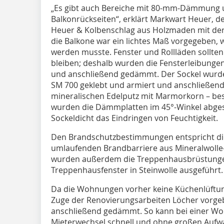
„Es gibt auch Bereiche mit 80-mm-Dämmung 
Balkonrückseiten“, erklärt Markwart Heuer, d
Heuer & Kolbenschlag aus Holzmaden mit der
die Balkone war ein lichtes Maß vorgegeben
werden musste. Fenster und Rollläden sollten
bleiben; deshalb wurden die Fensterleibungen
und anschließend gedämmt. Der Sockel wurde
SM 700 geklebt und armiert und anschließend
mineralischen Edelputz mit Marmorkorn – bes
wurden die Dämmplatten im 45°-Winkel abgesc
Sockeldicht das Eindringen von Feuchtigkeit.
Den Brandschutzbestimmungen entspricht die
umlaufenden Brandbarriere aus Mineralwolle-
wurden außerdem die Treppenhausbrüstungen
Treppenhausfenster in Steinwolle ausgeführt.
Da die Wohnungen vorher keine Küchenlüftun
Zuge der Renovierungsarbeiten Löcher vorgeb
anschließend gedämmt. So kann bei einer W
Mieterwechsel schnell und ohne großen Aufw