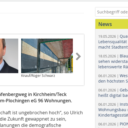
News
Quar
19.05.2026 |
Lebensqualität 
macht Stadtent
Bla
18.05.2026 |
sehen widerst
lebenswerte R
Wes
Knauf/Roger Schwarz
Knauf/Roger Schwarz
06.01.2026 |
den höchsten 
Geb
06.01.2026 |
äfenbergweg in Kirchheim/Teck
heißt digital b
eim-Plochingen eG 96 Wohnungen.
Ins
06.01.2026 |
Wohnungsbau r
haft ist ungebrochen hoch“, so Ulrich
Kindertagesstä
 die Zukunft gewappnet zu sein,
PIO
06.01.2026 |
 Planungen die demografische