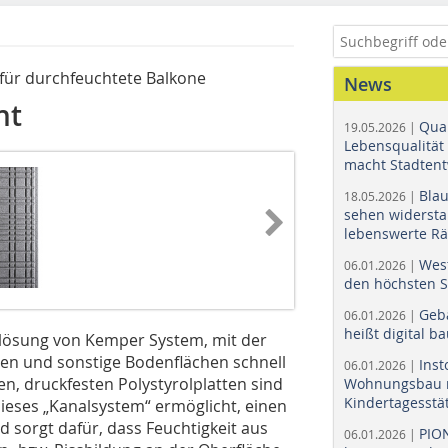
r für durchfeuchtete Balkone
News
ht
Quar
19.05.2026 |
Lebensqualität 
macht Stadtent
Bla
18.05.2026 |
sehen widerst
lebenswerte R
Wes
06.01.2026 |
den höchsten 
Geb
06.01.2026 |
heißt digital b
lösung von Kemper System, mit der
ien und sonstige Bodenflächen schnell
Ins
06.01.2026 |
n, druckfesten Polystyrolplatten sind
Wohnungsbau r
Kindertagesstä
 Dieses „Kanalsystem“ ermöglicht, einen
 sorgt dafür, dass Feuchtigkeit aus
PIO
06.01.2026 |