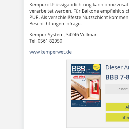
Kemperol-Flüssigabdichtung kann ohne zusätzl
verarbeitet werden. Für Balkone empfiehlt si
PUR. Als verschleißfeste Nutzschicht kom­­men
Beschichtungen infrage.
Kemper System, 34246 Vellmar
Tel. 0561 82950
www.kemperwet.de
Dieser Ar
BBB 7-
Ressort
A
Inha