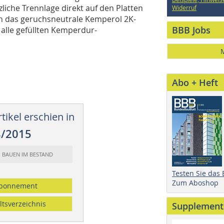
iche Trennlage direkt auf den Platten
Widerruf
ch das geruchsneutrale Kemperol 2K-
BBB Jobs
 alle gefüllten Kemperdur-
Abo + Heft
tikel erschien in
8/2015
: BAUEN IM BESTAND
Testen Sie das
Zum Aboshop
bonnement
ltsverzeichnis
Supplement