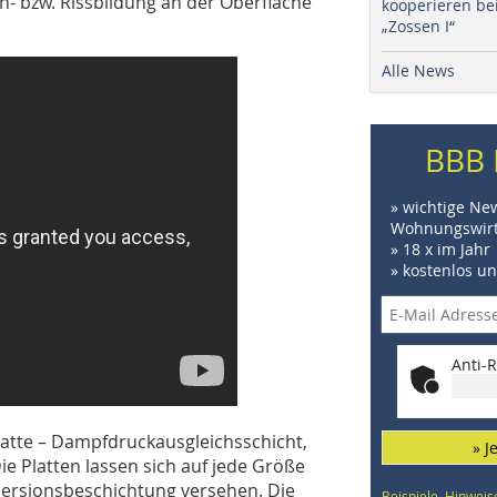
n- bzw. Rissbildung an der Oberfläche
kooperieren be
„Zossen I“
Alle News
BBB 
» wichtige Ne
Wohnungswirt
» 18 x im Jahr
» kostenlos u
Anti-R
latte – Dampfdruckausgleichsschicht,
» J
ie Platten lassen sich auf jede Größe
spersionsbeschichtung versehen. Die
Beispiele, Hinweis