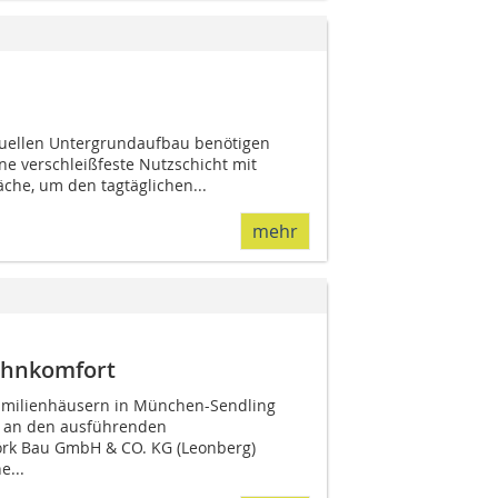
ellen Un­­tergrundaufbau benötigen
ine verschleißfeste Nutzschicht mit
che, um den tag­­täg­­lichen...
mehr
ohnkomfort
amilienhäusern in München-Sendling
nd an den ausführenden
rk Bau GmbH & CO. KG (Leonberg)
e...