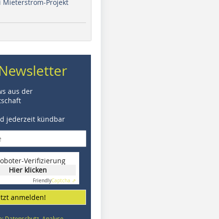
i Mieterstrom-Projekt
Newsletter
ws aus der
schaft
nd jederzeit kündbar
oboter-Verifizierung
Hier klicken
Friendly
Captcha ⇗
etzt anmelden!
e: Datenschutz, Analyse,