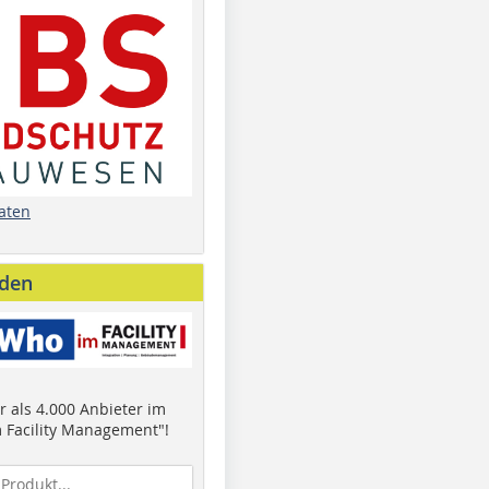
aten
nden
 als 4.000 Anbieter im
 Facility Management"!