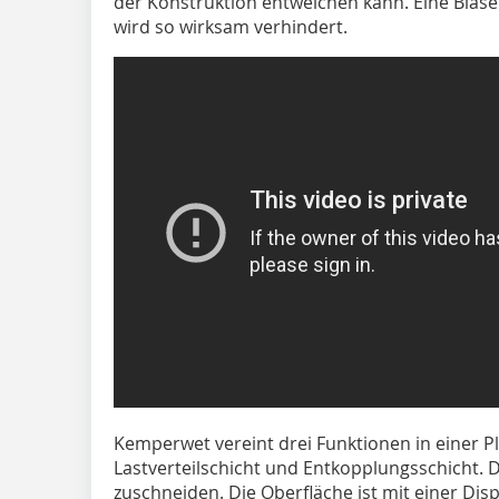
der Konstruktion entweichen kann. Eine Blase
wird so wirksam verhindert.
Kemperwet vereint drei Funktionen in einer P
Lastverteilschicht und Entkopplungsschicht. D
zuschneiden. Die Oberfläche ist mit einer Di