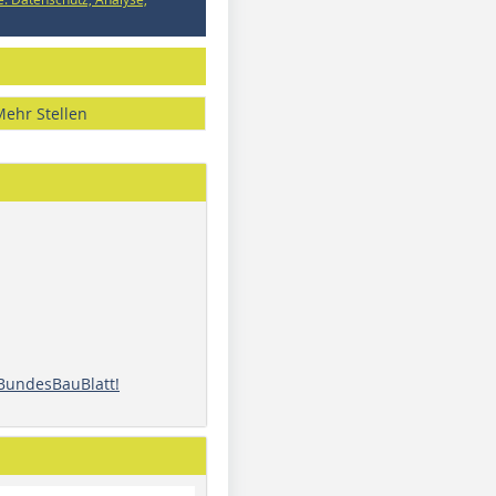
Mehr Stellen
 BundesBauBlatt!