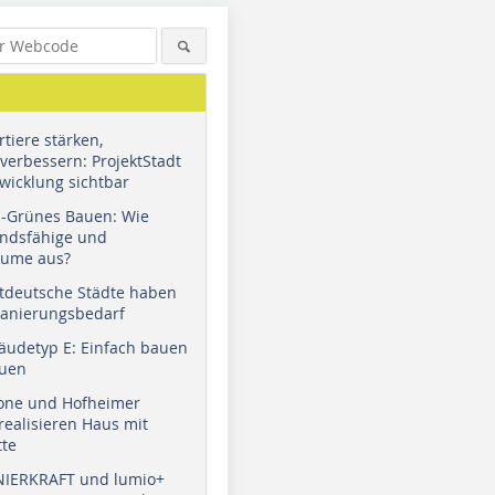
tiere stärken,
verbessern: ProjektStadt
wicklung sichtbar
u-Grünes Bauen: Wie
andsfähige und
äume aus?
tdeutsche Städte haben
Sanierungsbedarf
äudetyp E: Einfach bauen
auen
tone und Hofheimer
ealisieren Haus mit
tte
NIERKRAFT und lumio+