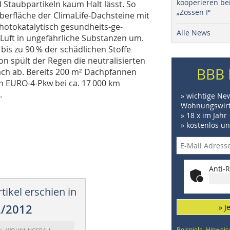
kooperieren be
Staubpartikeln kaum Halt lässt. So
„Zossen I“
berfläche der ClimaLife-Dachsteine mit
hotokatalytisch ge­­sundheits-ge­
Alle News
 Luft in ungefährliche Substanzen um.
bis zu 90 % der schädlichen Stoffe
on spült der Regen die neutralisierten
BBB 
ch ab. Be­­reits 200 m² Dachpfannen
ein EURO-4-Pkw bei ca. 17 000 km
.
» wichtige Ne
Wohnungswirt
» 18 x im Jahr
» kostenlos u
Anti-R
tikel erschien in
2/2012
» J
Beispiele, Hinweis