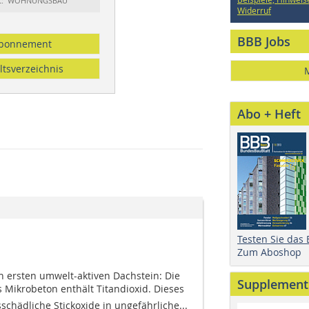
rt: WOHNUNGSBAU
Widerruf
BBB Jobs
bonnement
ltsverzeichnis
Abo + Heft
Testen Sie das
Zum Aboshop
 ersten umwelt-aktiven Dachstein: Die
Supplement
us Mikrobeton enthält Titandioxid. Dieses
schädliche Stickoxide in ungefährliche...