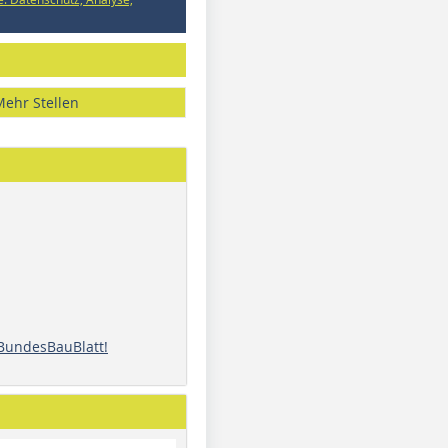
Mehr Stellen
 BundesBauBlatt!