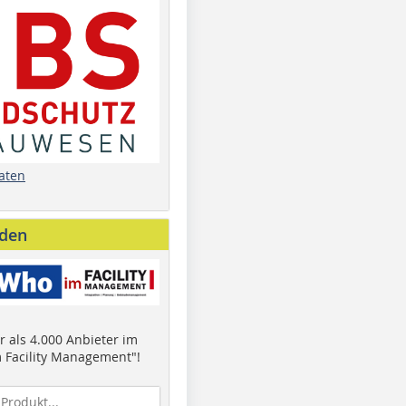
aten
nden
 als 4.000 Anbieter im
 Facility Management"!