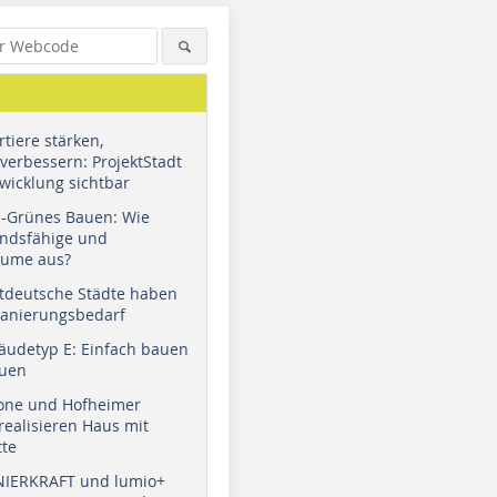
tiere stärken,
verbessern: ProjektStadt
wicklung sichtbar
u-Grünes Bauen: Wie
andsfähige und
äume aus?
tdeutsche Städte haben
Sanierungsbedarf
äudetyp E: Einfach bauen
auen
tone und Hofheimer
ealisieren Haus mit
tte
NIERKRAFT und lumio+