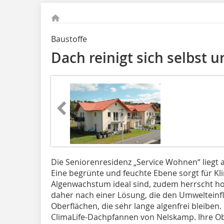
Baustoffe
Dach reinigt sich selbst u
Die Seniorenresidenz „Service Wohnen“ liegt
Eine begrünte und feuchte Ebe­­ne sorgt für K
Algenwachstum ideal sind, zudem herrscht hoh
da­­her nach einer Lösung, die den Um­­welt­ein
Oberflächen, die sehr lange algenfrei bleiben. 
ClimaLife-Dachpfannen von Nelskamp. Ihre O