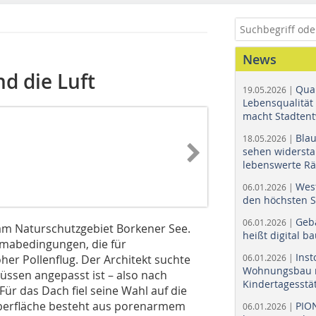
News
nd die Luft
Quar
19.05.2026 |
Lebensqualität 
macht Stadtent
Bla
18.05.2026 |
sehen widerst
lebenswerte R
Wes
06.01.2026 |
den höchsten 
Geb
06.01.2026 |
 am Naturschutzgebiet Borkener See.
heißt digital b
limabedingungen, die für
Ins
er Pollenflug. Der Architekt suchte
06.01.2026 |
Wohnungsbau r
flüssen angepasst ist – also nach
Kindertagesstä
Für das Dach fiel seine Wahl auf die
berfläche besteht aus porenarmem
PIO
06.01.2026 |