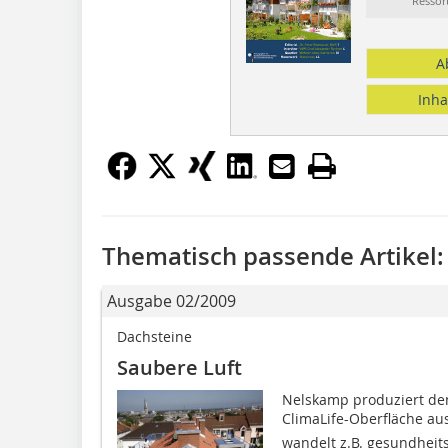
Resso
A
Inha
Thematisch passende Artikel:
Ausgabe 02/2009
Dachsteine
Saubere Luft
Nelskamp produziert den
ClimaLife-Oberfläche a
wandelt z.B. gesund­heits