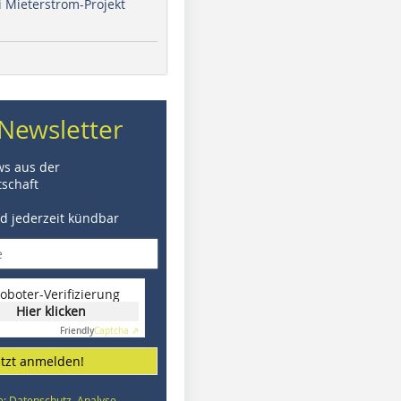
i Mieterstrom-Projekt
Newsletter
ws aus der
schaft
nd jederzeit kündbar
oboter-Verifizierung
Hier klicken
Friendly
Captcha ⇗
etzt anmelden!
e: Datenschutz, Analyse,