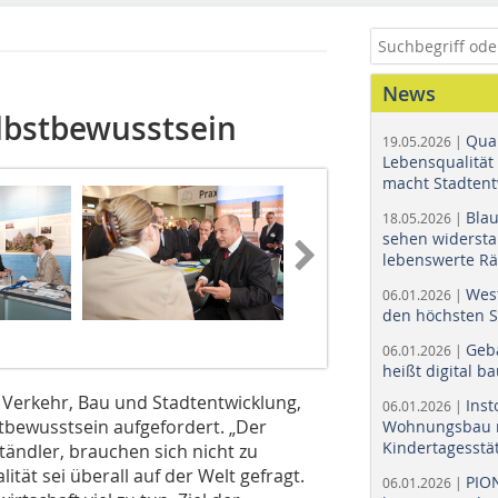
News
lbstbewusstsein
Quar
19.05.2026 |
Lebensqualität 
macht Stadtent
Bla
18.05.2026 |
sehen widerst
lebenswerte R
Wes
06.01.2026 |
den höchsten 
Foto: bautec
Geb
06.01.2026 |
heißt digital b
 Verkehr, Bau und Stadtentwicklung,
Ins
06.01.2026 |
tbewusstsein aufgefordert. „Der
Wohnungsbau r
Kindertagesstä
tändler, brauchen sich nicht zu
ität sei überall auf der Welt gefragt.
PIO
06.01.2026 |