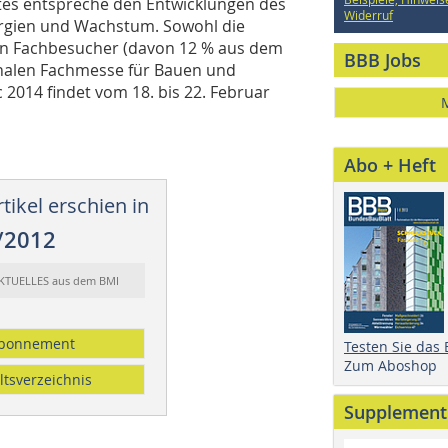
es entspreche den Entwicklungen des
Widerruf
nergien und Wachstum. Sowohl die
ten Fachbesucher (davon 12 % aus dem
BBB Jobs
onalen Fachmesse für Bauen und
 2014 findet vom 18. bis 22. Februar
Abo + Heft
tikel erschien in
/2012
AKTUELLES aus dem BMI
bonnement
Testen Sie das
Zum Aboshop
ltsverzeichnis
Supplement