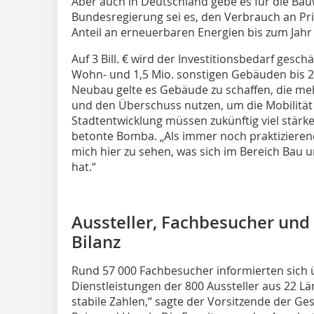
Aber auch in Deutschland gebe es für die Bauwi
Bundesregierung sei es, den Verbrauch an Pr
Anteil an erneuerbaren Energien bis zum Jahr
Auf 3 Bill. € wird der Investitionsbedarf ge­­s
Wohn- und 1,5 Mio. sonstigen Gebäuden bis 2
Neubau gelte es Gebäude zu schaffen, die meh
und den Überschuss nutzen, um die Mobilität 
Stadtentwicklung müssen zukünftig viel stärk
betonte Bomba. „Als immer noch praktizierende
mich hier zu sehen, was sich im Bereich Bau
hat.“
Aussteller, Fachbesucher und
Bilanz
Rund 57 000 Fachbesucher informierten sich
Dienstleistungen der 800 Aussteller aus 22 L
stabile Zahlen,“ sagte der Vorsitzende der Ge