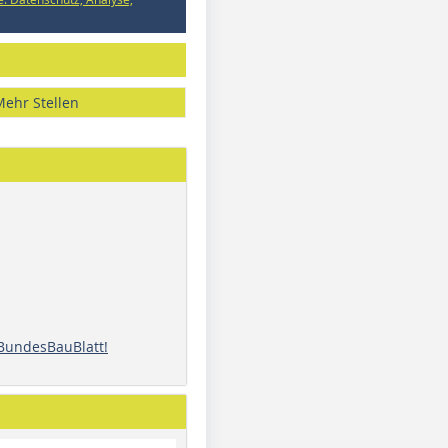
Mehr Stellen
 BundesBauBlatt!