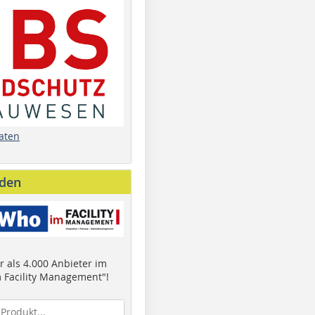
aten
nden
 als 4.000 Anbieter im
 Facility Management"!