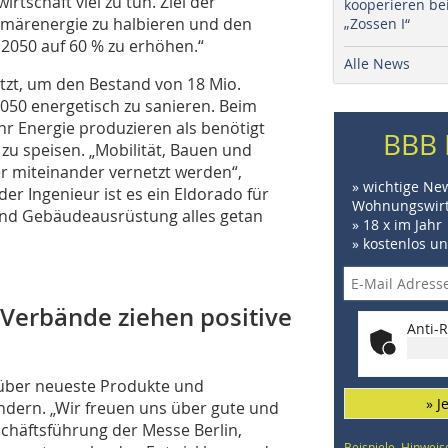
rtschaft viel zu tun. Ziel der
kooperieren be
imärenergie zu halbieren und den
„Zossen I“
 2050 auf 60 % zu erhöhen.“
Alle News
chätzt, um den Bestand von 18 Mio.
050 energetisch zu sanieren. Beim
r Energie produzieren als benötigt
BBB 
zu speisen. „Mobilität, Bauen und
er miteinander vernetzt werden“,
» wichtige Ne
r Ingenieur ist es ein Eldorado für
Wohnungswirt
 und Gebäudeausrüstung alles getan
» 18 x im Jahr
» kostenlos u
 Verbände ziehen positive
Anti-R
 über neueste Produkte und
» J
ändern. „Wir freuen uns über gute und
schäftsführung der Messe Berlin,
Beispiele, Hinweis