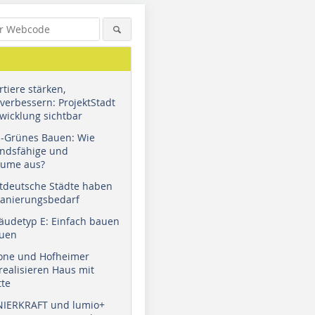
tiere stärken,
verbessern: ProjektStadt
wicklung sichtbar
u-Grünes Bauen: Wie
andsfähige und
äume aus?
tdeutsche Städte haben
Sanierungsbedarf
äudetyp E: Einfach bauen
auen
tone und Hofheimer
ealisieren Haus mit
tte
NIERKRAFT und lumio+