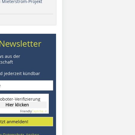
i Mieterstrom-Projekt
Newsletter
ws aus der
schaft
nd jederzeit kündbar
oboter-Verifizierung
Hier klicken
Friendly
Captcha ⇗
etzt anmelden!
e: Datenschutz, Analyse,