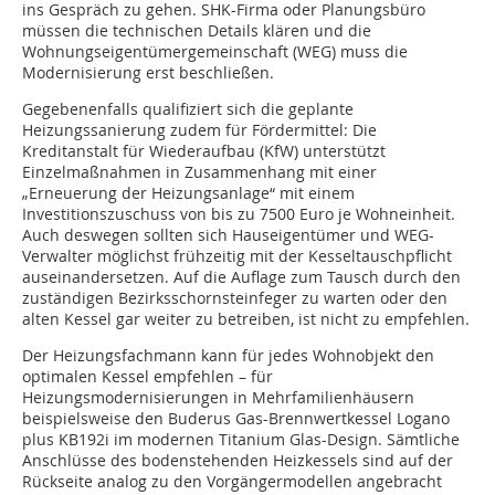
ins Gespräch zu gehen. SHK-Firma oder Planungsbüro
müssen die technischen Details klären und die
Wohnungseigentümergemeinschaft (WEG) muss die
Modernisierung erst beschließen.
Gegebenenfalls qualifiziert sich die geplante
Heizungssanierung zudem für Fördermittel: Die
Kreditanstalt für Wiederaufbau (KfW) unterstützt
Einzelmaßnahmen in Zusammenhang mit einer
„Erneuerung der Heizungsanlage“ mit einem
Investitionszuschuss von bis zu 7500 Euro je Wohneinheit.
Auch deswegen sollten sich Hauseigentümer und WEG-
Verwalter möglichst frühzeitig mit der Kesseltauschpflicht
auseinandersetzen. Auf die Auflage zum Tausch durch den
zuständigen Bezirksschornsteinfeger zu warten oder den
alten Kessel gar weiter zu betreiben, ist nicht zu empfehlen.
Der Heizungsfachmann kann für jedes Wohnobjekt den
optimalen Kessel empfehlen – für
Heizungsmodernisierungen in Mehrfamilienhäusern
beispielsweise den Buderus Gas-Brennwertkessel Logano
plus KB192i im modernen Titanium Glas-Design. Sämtliche
Anschlüsse des bodenstehenden Heizkessels sind auf der
Rückseite analog zu den Vorgängermodellen angebracht