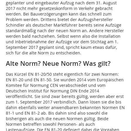
geplanter und eingebauter Aufzug nach dem 31. August
2017 nicht mehr gesetzeskonform in Verkehr gebracht
werden. Bei Bauverzögerungen kann das schnell zum
Problem werden. Drittens bietet der Aufzugshersteller
Schindler als deutscher Marktführer bereits seine Aufzüge
standardmäßig nach der neuen Norm an. Andere Hersteller
werden bald nachziehen. Selbst wenn also die Installation
und Inbetriebnahme der Aufzüge vor dem Stichtag am 1.
September 2017 geplant sind, spricht kaum etwas dafür,
sich für die alte Norm zu entscheiden.
Alte Norm? Neue Norm? Was gilt?
Das Kürzel EN 81-20/50 steht eigentlich für zwei Normen:
EN 81-20 und EN 81-50. Sie wurden 2014 vom Europäischen
Komitee für Normung CEN verabschiedet und vom
Deutschen Institut für Normung DIN Ende 2014
veröffentlicht. Sie sind zwar bereits gültig, werden aber erst
zum 1. September 2017 verbindlich. Dann lösen sie die bis
dahin ebenfalls weiter anwendbaren bekannten Normen EN
81-1 und EN 81-2 ab. Bis dahin sind also sowohl die
bisherigen als auch die neuen Normen gültig. Beide
Normen betreffen sowohl Personen- als auch
Lastenaufzüge. Die EN 81-20 definiert dabei die Vorgaben