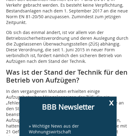
Verkehr gebracht werden. Es besteht keine Verpflichtung,
Bestandsanlagen nach dem 1. September 2017 an die neue
Norm EN 81-20/50 anzupassen. Zumindest zum jetzigen
Zeitpunkt.
Ob sich das einmal ändert, ist vor allem von der
Betriebssicherheitsverordnung und deren Auslegung durch
die Zugelassenen Überwachungsstellen (ZÜS) abhängig.
Diese Verordnung, die seit 1. Juni 2015 in neuer Form
verbindlich ist, fordert nämlich den sicheren Betrieb von
Aufzügen nach dem Stand der Technik.
Was ist der Stand der Technik für den
Betrieb von Aufzügen?
In den vergangenen Monaten erhielten einige
Aufzugsbetreiber Mängelanzeigen der ZÜS, die ein
x
„fehlendes Konzept zur Anpassung der Aufzugsanlage an
BBB Newsletter
den Stand der Technik hinsichtlich des Betriebes“
beanstandeten. Um die sichere Verwendung von
Aufzugsanlagen nach dem Stand der Technik zu prüfen,
» Wichtige News aus der
hatten die ZÜS mit Referenz auf die EN 81-20 eine Liste mit
Wohnungswirtschaft
21 Gefährdungen definiert, die mit dem Aufzug vor Ort