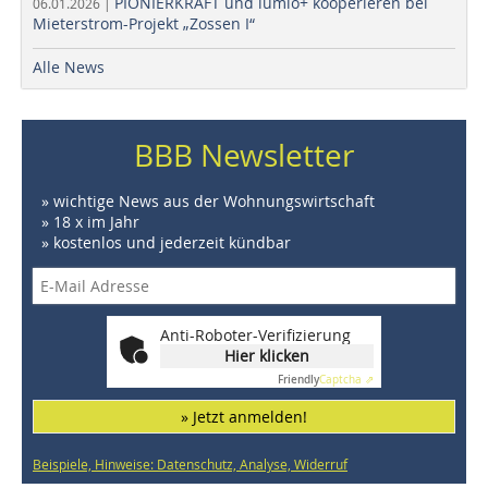
PIONIERKRAFT und lumio+ kooperieren bei
06.01.2026 |
Mieterstrom-Projekt „Zossen I“
Alle News
BBB Newsletter
» wichtige News aus der Wohnungswirtschaft
» 18 x im Jahr
» kostenlos und jederzeit kündbar
Anti-Roboter-Verifizierung
Hier klicken
Friendly
Captcha ⇗
» Jetzt anmelden!
Beispiele, Hinweise: Datenschutz, Analyse, Widerruf