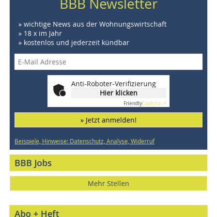
BBB Newsletter
» wichtige News aus der Wohnungswirtschaft
» 18 x im Jahr
» kostenlos und jederzeit kündbar
Anti-Roboter-Verifizierung
Hier klicken
Friendly
Captcha ⇗
» Jetzt anmelden!
Beispiele, Hinweise: Datenschutz, Analyse, Widerruf
BBB Jobs
Mehr Stellen
Abo + Heft