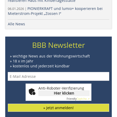
realisieren Haus mit Kindertagesstätte
PIONIERKRAFT und lumio+ kooperieren bei
06.01.2026 |
Mieterstrom-Projekt „Zossen I“
Alle News
BBB Newsletter
» wichtige News aus der Wohnungswirtschaft
» 18 x im Jahr
» kostenlos und jederzeit kündbar
Anti-Roboter-Verifizierung
Hier klicken
Friendly
Captcha ⇗
» Jetzt anmelden!