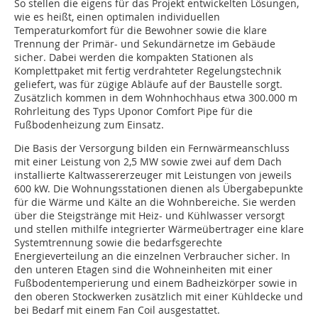
So stellen die eigens für das Projekt entwickelten Lösungen,
wie es heißt, einen optimalen individuellen
Temperaturkomfort für die Bewohner sowie die klare
Trennung der Primär- und Sekundärnetze im Gebäude
sicher. Dabei werden die kompakten Stationen als
Komplettpaket mit fertig verdrahteter Regelungstechnik
geliefert, was für zügige Abläufe auf der Baustelle sorgt.
Zusätzlich kommen in dem Wohnhochhaus etwa 300.000 m
Rohrleitung des Typs Uponor Comfort Pipe für die
Fußbodenheizung zum Einsatz.
Die Basis der Versorgung bilden ein Fernwärmeanschluss
mit einer Leistung von 2,5 MW sowie zwei auf dem Dach
installierte Kaltwassererzeuger mit Leistungen von jeweils
600 kW. Die Wohnungsstationen dienen als Übergabepunkte
für die Wärme und Kälte an die Wohnbereiche. Sie werden
über die Steigstränge mit Heiz- und Kühlwasser versorgt
und stellen mithilfe integrierter Wärmeübertrager eine klare
Systemtrennung sowie die bedarfsgerechte
Energieverteilung an die einzelnen Verbraucher sicher. In
den unteren Etagen sind die Wohneinheiten mit einer
Fußbodentemperierung und einem Badheizkörper sowie in
den oberen Stockwerken zusätzlich mit einer Kühldecke und
bei Bedarf mit einem Fan Coil ausgestattet.