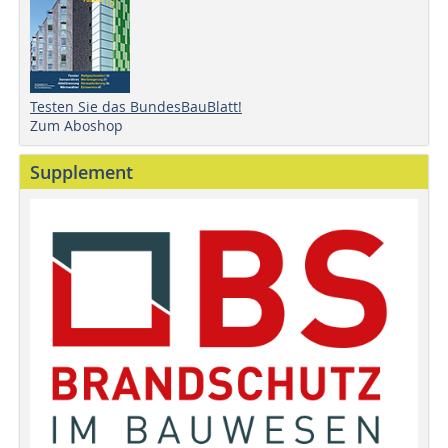
Testen Sie das BundesBauBlatt!
Zum Aboshop
Supplement