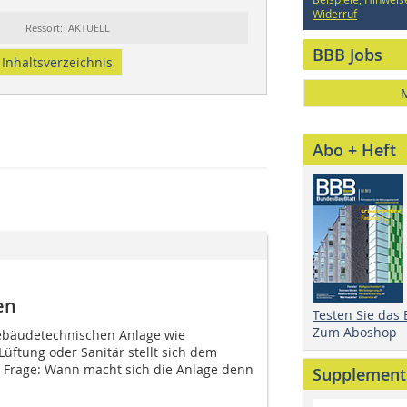
Widerruf
Ressort: AKTUELL
BBB Jobs
Inhaltsverzeichnis
Abo + Heft
en
Testen Sie das
Zum Aboshop
gebäudetechnischen Anlage wie
Lüftung oder Sanitär stellt sich dem
 Frage: Wann macht sich die Anlage denn
Supplement