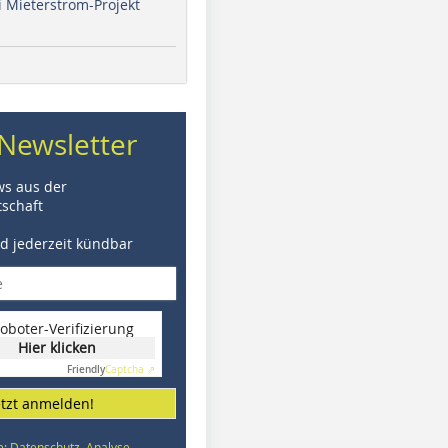
i Mieterstrom-Projekt
Newsletter
ws aus der
schaft
nd jederzeit kündbar
oboter-Verifizierung
Hier klicken
Friendly
Captcha ⇗
etzt anmelden!
e: Datenschutz, Analyse,