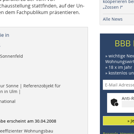
kooperieren be
ausstellung stattfinden, auf der Un­­
„Zossen I“
en dem Fachpublikum präsentieren.
Alle News
e in
BBB 
8
» wichtige Ne
Sonnenfeld
Wohnungswirt
» 18 x im Jahr
» kostenlos u
 zur Sonne | Referenzobjekt für
n in Ulm |
Anti-R
national
» J
be erscheint am 30.04.2008
ieeffizienter Wohnungsbau
Beispiele, Hinweis