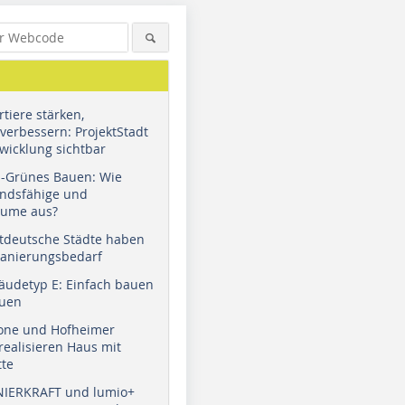
tiere stärken,
verbessern: ProjektStadt
wicklung sichtbar
u-Grünes Bauen: Wie
andsfähige und
äume aus?
tdeutsche Städte haben
Sanierungsbedarf
äudetyp E: Einfach bauen
auen
tone und Hofheimer
ealisieren Haus mit
tte
NIERKRAFT und lumio+