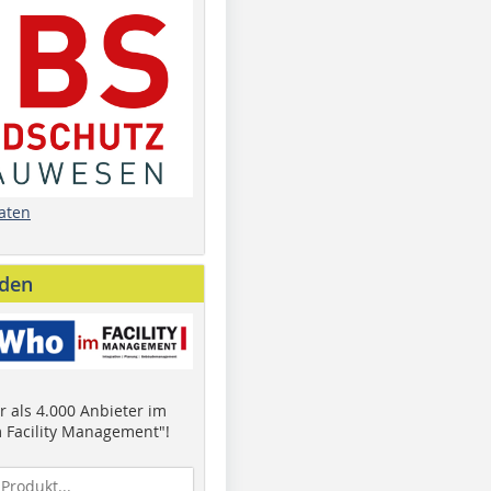
aten
nden
 als 4.000 Anbieter im
 Facility Management"!