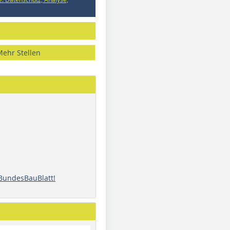
Mehr Stellen
 BundesBauBlatt!