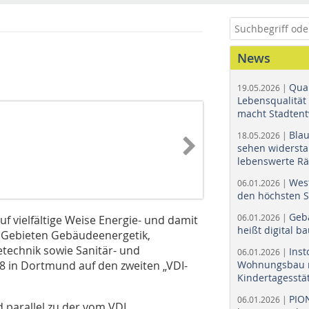
News
Quar
19.05.2026 |
Lebensqualität 
macht Stadtent
Bla
18.05.2026 |
sehen widerst
lebenswerte R
Wes
06.01.2026 |
den höchsten 
Geb
06.01.2026 |
uf vielfältige Weise Energie- und damit
heißt digital b
n Gebieten Gebäudeenergetik,
etechnik sowie Sanitär- und
Ins
06.01.2026 |
8 in Dortmund auf den zweiten „VDI-
Wohnungsbau r
Kindertagesstä
PIO
06.01.2026 |
 parallel zu der vom VDI