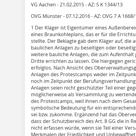
VG Aachen - 21.02.2015 - AZ: 5 K 1344/13
OVG Münster - 07.12.2016 - AZ: OVG 7 A 1668/
1 Der Kläger ist Eigentümer eines Außenbere
eines Braunkohleplans, das er für die Errich
stellte. Der Beklagte gab dem Kläger auf, die
baulichen Anlagen zu beseitigen oder beseitig
weitere bauliche Anlagen, die zum Aufenthalt 
Dritte errichten zu lassen. Die hiergegen geri
erfolglos. Nach Ansicht des Oberverwaltungsge
Anlagen des Protestcamps weder im Zeitpunk
noch im Zeitpunkt der Berufungsverhandlung 
Anlagen seien nicht geschützter Teil einer g
möglicherweise als Versammlung zu wertend
des Protestcamps, weil ihnen nach dem Gesa
symbolische Bedeutung für ein entsprech
sei bzw. zukomme. Ergänzend hat das Oberver
dass der Schutzbereich des Art. 8 GG die in 
nicht erfassen würde, wenn sie Teil einer Ve
Merkmalen der Friedlichkeit und Unbewaffnet