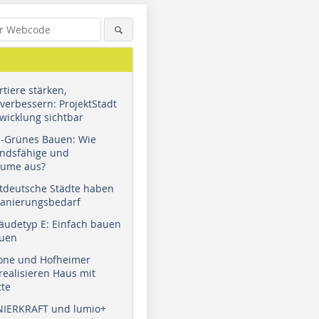
tiere stärken,
verbessern: ProjektStadt
wicklung sichtbar
u-Grünes Bauen: Wie
andsfähige und
äume aus?
tdeutsche Städte haben
Sanierungsbedarf
äudetyp E: Einfach bauen
auen
tone und Hofheimer
ealisieren Haus mit
tte
NIERKRAFT und lumio+