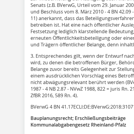
Senats (z.B. BVerwG, Urteil vom 29. Januar 200
und Beschluss vom 8. März 2010 - 4 BN 42.09 -
11) anerkannt, dass das Beteiligungsverfahren
betreiben ist. Hat eine nach öffentlicher A
Festsetzung lediglich klarstellende Bedeutung,
erneuten Öffentlichkeitsbeteiligung oder ein
und Trägern öffentlicher Belange, denn inhalt
3. Entsprechendes gilt, wenn der Entwurf nac
wird, zu denen die betroffenen Bürger, Behör
Belange zuvor bereits Gelegenheit zur Stell
einem ausdrücklichen Vorschlag eines Betrof
nicht abwägungsrelevant berührt werden (B
1987 - 4 NB 2.87 - NVwZ 1988, 822 = juris Rn. 2
ZfBR 2016, 589 Rn. 4).
BVerwG 4 BN 41.17ECLI:DE:BVerwG:2018:3107
Bauplanungsrecht; Erschließungsbeiträge
Kommunalabgabengesetz Rheinland-Pfalz