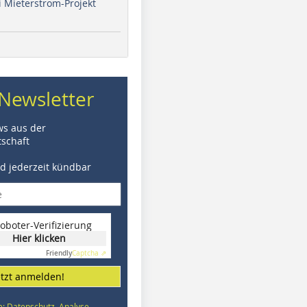
i Mieterstrom-Projekt
Newsletter
ws aus der
schaft
nd jederzeit kündbar
oboter-Verifizierung
Hier klicken
Friendly
Captcha ⇗
etzt anmelden!
e: Datenschutz, Analyse,