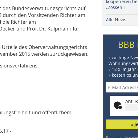
kooperieren be
„Zossen I“
t des Bundesverwaltungsgerichts auf
8 durch den Vorsitzenden Richter am
Alle News
 die Richter am
 Decker und Prof. Dr. Külpmann für
BBB 
 Urteile des Oberverwaltungsgerichts
ovember 2015 werden zurückgewiesen.
» wichtige Ne
Wohnungswirt
isionsverfahrens.
» 18 x im Jahr
» kostenlos u
Anti-R
ungsfreiheit und öffentlichem
» J
.17 -
Beispiele, Hinweis