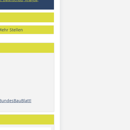
Mehr Stellen
 BundesBauBlatt!