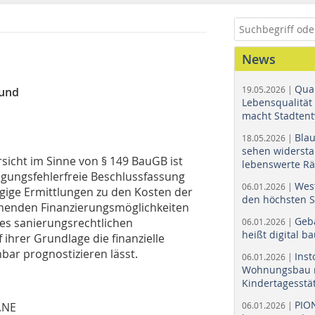
News
Quar
19.05.2026 |
 und
Lebensqualität 
macht Stadtent
Bla
18.05.2026 |
sehen widerst
sicht im Sinne von § 149 BauGB ist
lebenswerte R
gungsfehlerfreie Beschlussfassung
Wes
06.01.2026 |
gige Ermittlungen zu den Kosten der
den höchsten 
enden Finanzierungsmöglichkeiten
Geb
s sanierungsrechtlichen
06.01.2026 |
heißt digital b
ihrer Grundlage die finanzielle
ar prognostizieren lässt.
Ins
06.01.2026 |
Wohnungsbau r
Kindertagesstä
PIO
.NE
06.01.2026 |