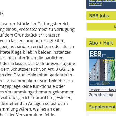
Widerruf
15
BBB Jobs
ichsgrundstücks im Geltungsbereich
tung eines „Protestcamps“ zu Verfügung
 auf dem Grundstück errichteten
en zu lassen, und untersagte ihm,
Abo + Heft
geeignet sind, zu errichten oder durch
chtete Klage blieb in beiden Instanzen
richts unterfielen die baulichen
t des Erlasses der Ordnungsverfügung
dem Schutzbereich von Art. 8 GG. Die
egen den Braunkohleabbau gerichteten -
en - Zusammenkunft von Teilnehmern
mtgepräge keine funktionale oder
Testen Sie das
endes Versammlungsthema zugekommen
Zum Aboshop
waltungsgericht darauf hingewiesen,
Rede stehenden Anlagen selbst dann
Supplement
rsammlung wären, weil es an den
heit der Versammlung fehle.