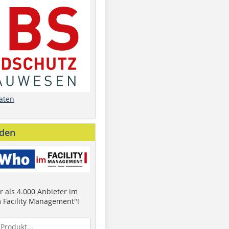
aten
nden
 als 4.000 Anbieter im
 Facility Management"!