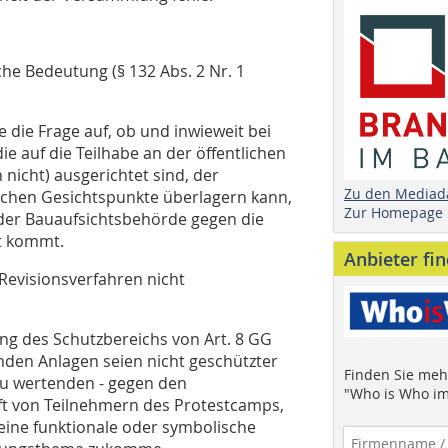
che Bedeutung (§ 132 Abs. 2 Nr. 1
e die Frage auf, ob und inwieweit bei
ie auf die Teilhabe an der öffentlichen
 nicht) ausgerichtet sind, der
Zu den Mediad
lichen Gesichtspunkte überlagern kann,
Zur Homepage
n der Bauaufsichtsbehörde gegen die
t kommt.
Anbieter fi
Revisionsverfahren nicht
ng des Schutzbereichs von Art. 8 GG
nden Anlagen seien nicht geschützter
Finden Sie mehr
zu wertenden - gegen den
"Who is Who im
 von Teilnehmern des Protestcamps,
ine funktionale oder symbolische