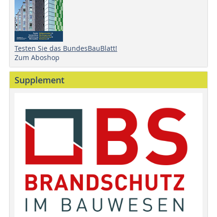
Testen Sie das BundesBauBlatt!
Zum Aboshop
Supplement