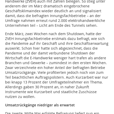
Handwerke (ZVEH) auch mit Zahlen belegen. So stieg unter
anderem der im März dramatisch eingebrochene
Geschäftsklimaindex wieder deutlich an und signalisiert
damit, dass die befragten Innungsfachbetriebe – an der
Umfrage nahmen erneut rund 2.000 elektrohandwerkliche
Unternehmen teil – Licht am Ende des Tunnels sehen.
Ende März, zwei Wochen nach dem Shutdown, hatte der
ZVEH Innungsfachbetriebe erstmals dazu befragt, wie sich
die Pandemie auf ihr Geschäft und ihre Geschäftserwartung
auswirkt. Schon hier hatte sich abgezeichnet, dass die
Pandemie und der damit verbundene Shutdown der
Wirtschaft die E-Handwerke weniger hart trafen als andere
Branchen und Gewerke – zumindest in den ersten Wochen.
Zwar verzeichnete ein hoher Anteil der befragten Betriebe
Umsatzrückgänge. Viele profitierten jedoch noch von zum
Teil beachtlichen Auftragspolstern. Auch Kurzarbeit war nur
bei knapp 13 Prozent der Umfrageteilnehmer ein Thema.
Allerdings gaben 30 Prozent an, in naher Zukunft
Instrumente wie Kurzarbeit und staatliche Zuschüsse
nutzen zu wollen.
Umsatzrückgänge niedriger als erwartet
Die zweite, Mitte Mai erfolgte Befragung liefert nun ein