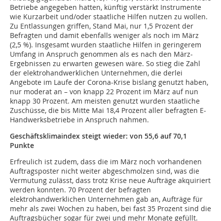
Betriebe angegeben hatten, künftig verstärkt Instrumente
wie Kurzarbeit und/oder staatliche Hilfen nutzen zu wollen.
Zu Entlassungen griffen, Stand Mai, nur 1,5 Prozent der
Befragten und damit ebenfalls weniger als noch im März
(2,5 %). Insgesamt wurden staatliche Hilfen in geringerem
Umfang in Anspruch genommen als es nach den März-
Ergebnissen zu erwarten gewesen wäre. So stieg die Zahl
der elektrohandwerklichen Unternehmen, die derlei
Angebote im Laufe der Corona-Krise bislang genutzt haben,
nur moderat an – von knapp 22 Prozent im März auf nun
knapp 30 Prozent. Am meisten genutzt wurden staatliche
Zuschüsse, die bis Mitte Mai 18,4 Prozent aller befragten E-
Handwerksbetriebe in Anspruch nahmen.
Geschäftsklimaindex steigt wieder: von 55,6 auf 70,1
Punkte
Erfreulich ist zudem, dass die im März noch vorhandenen
Auftragsposter nicht weiter abgeschmolzen sind, was die
Vermutung zulässt, dass trotz Krise neue Aufträge akquiriert
werden konnten. 70 Prozent der befragten
elektrohandwerklichen Unternehmen gab an, Aufträge für
mehr als zwei Wochen zu haben, bei fast 35 Prozent sind die
Auftragsbücher sogar für zwei und mehr Monate gefüllt.