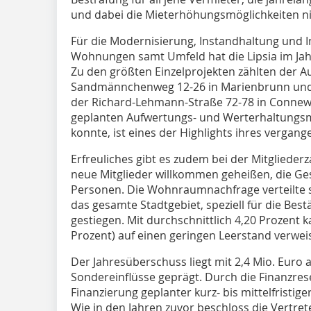
und dabei die Mieterhöhungsmöglichkeiten ni
Für die Modernisierung, Instandhaltung und I
Wohnungen samt Umfeld hat die Lipsia im Jah
Zu den größten Einzelprojekten zählten der
Sandmännchenweg 12-26 in Marienbrunn und 
der Richard-Lehmann-Straße 72-78 in Connewit
geplanten Aufwertungs- und Werterhaltung
konnte, ist eines der Highlights ihres vergan
Erfreuliches gibt es zudem bei der Mitgliederz
neue Mitglieder willkommen geheißen, die Ges
Personen. Die Wohnraumnachfrage verteilte 
das gesamte Stadtgebiet, speziell für die Best
gestiegen. Mit durchschnittlich 4,20 Prozent k
Prozent) auf einen geringen Leerstand verwei
Der Jahresüberschuss liegt mit 2,4 Mio. Euro
Sondereinflüsse geprägt. Durch die Finanzrese
Finanzierung geplanter kurz- bis mittelfristi
Wie in den Jahren zuvor beschloss die Vertre