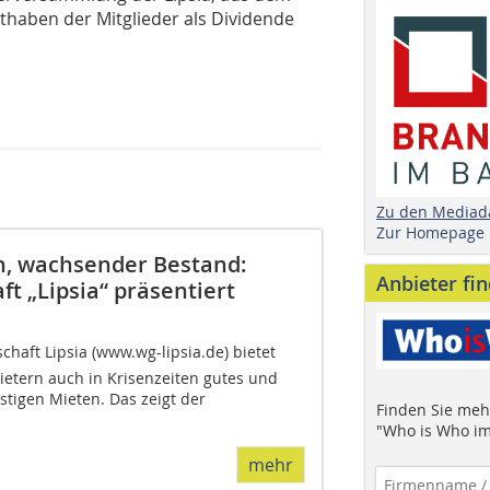
thaben der Mitglieder als Dividende
Zu den Mediad
Zur Homepage
en, wachsender Bestand:
Anbieter fi
 „Lipsia“ präsentiert
ft Lipsia (www.wg-lipsia.de) bietet
ietern auch in Krisenzeiten gutes und
tigen Mieten. Das zeigt der
Finden Sie mehr
"Who is Who im
mehr