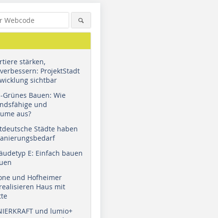
tiere stärken,
verbessern: ProjektStadt
wicklung sichtbar
u-Grünes Bauen: Wie
andsfähige und
äume aus?
tdeutsche Städte haben
Sanierungsbedarf
äudetyp E: Einfach bauen
auen
tone und Hofheimer
ealisieren Haus mit
tte
NIERKRAFT und lumio+