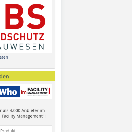
aten
nden
 als 4.000 Anbieter im
 Facility Management"!