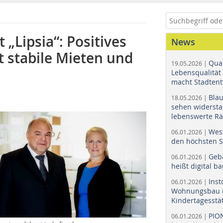
Lipsia“: Positives
News
t stabile Mieten und
Quar
19.05.2026 |
Lebensqualität 
macht Stadtent
Bla
18.05.2026 |
sehen widerst
lebenswerte R
Wes
06.01.2026 |
den höchsten 
Geb
06.01.2026 |
heißt digital b
Ins
06.01.2026 |
Wohnungsbau r
Kindertagesstä
PIO
06.01.2026 |