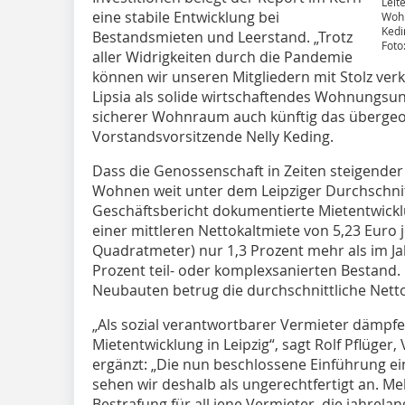
Leit
eine stabile Entwicklung bei
Wohn
Kedi
Bestandsmieten und Leerstand. „Trotz
Foto
aller Widrigkeiten durch die Pandemie
können wir unseren Mitgliedern mit Stolz verk
Lipsia als solide wirtschaftendes Wohnungsu
sicherer Wohnraum auch künftig das übergeord
Vorstandsvorsitzende Nelly Keding.
Dass die Genossenschaft in Zeiten steigender 
Wohnen weit unter dem Leipziger Durchschnitt
Geschäftsbericht dokumentierte Mietentwicklu
einer mittleren Nettokaltmiete von 5,23 Euro j
Quadratmeter) nur 1,3 Prozent mehr als im Ja
Prozent teil- oder komplexsanierten Bestand. 
Neubauten betrug die durchschnittliche Netto
„Als sozial verantwortbarer Vermieter dämpfen
Mietentwicklung in Leipzig“, sagt Rolf Pflüger
ergänzt: „Die nun beschlossene Einführung 
sehen wir deshalb als ungerechtfertigt an. Me
Bestrafung für all jene Vermieter, die jahrela