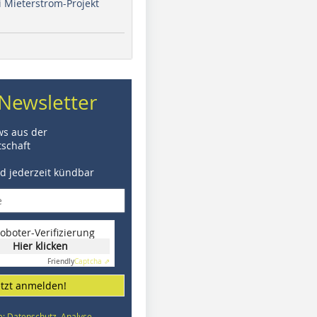
i Mieterstrom-Projekt
Newsletter
ws aus der
schaft
nd jederzeit kündbar
oboter-Verifizierung
Hier klicken
Friendly
Captcha ⇗
etzt anmelden!
e: Datenschutz, Analyse,