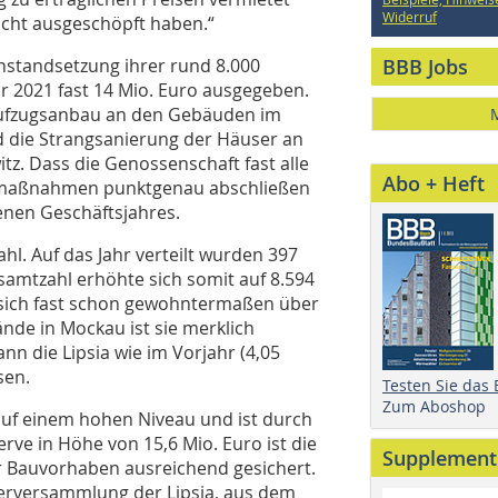
Widerruf
cht ausgeschöpft haben.“
nstandsetzung ihrer rund 8.000
BBB Jobs
r 2021 fast 14 Mio. Euro ausgegeben.
 Aufzugsanbau an den Gebäuden im
die Strangsanierung der Häuser an
z. Dass die Genossenschaft fast alle
Abo + Heft
smaßnahmen punktgenau abschließen
genen Geschäftsjahres.
ahl. Auf das Jahr verteilt wurden 397
amtzahl erhöhte sich somit auf 8.594
sich fast schon gewohntermaßen über
ände in Mockau ist sie merklich
ann die Lipsia wie im Vorjahr (4,05
sen.
Testen Sie das
Zum Aboshop
 auf einem hohen Niveau und ist durch
rve in Höhe von 15,6 Mio. Euro ist die
Supplement
ger Bauvorhaben ausreichend gesichert.
terversammlung der Lipsia, aus dem