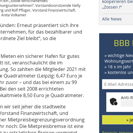
en ein „solide wirtschaftendes
kooperieren be
ungsunternehmen“: Vorstandsvorsitzende Nelly
„Zossen I“
ng und Rolf Pflüger, Vorstand Finanzwirtschaft.
: Anita Volkamer
Alle News
ünden: Erneut präsentiert sich ihre
nternehmen, für das bezahlbarer und
nete Ziel bleibt“, so die
BBB 
» wichtige Ne
Mieten ein sicherer Hafen für gutes
Wohnungswirt
 ist, veranschaulicht die im
» 18 x im Jahr
ng. So zahlten die Mitglieder 2021 mit
» kostenlos u
e Quadratmeter (Leipzig: 6,47 Euro je
hr zuvor – und das bei einem zu 99
Bei den seit 2008 errichteten
kaltmiete 8,50 Euro je Quadratmeter.
Anti-R
 wir seit jeher die stadtweite
, Vorstand Finanzwirtschaft, und
einer Mietpreisbegrenzungsverordnung
» J
hr noch: Die Mietpreisbremse ist eine
ng zu erträglichen Preisen vermietet
Beispiele, Hinweis