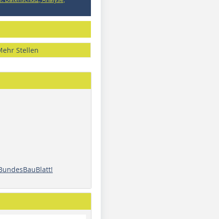
Mehr Stellen
 BundesBauBlatt!