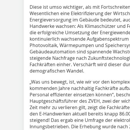
Diese ist umso wichtiger, als mit Fortschreit
Wesentlichen eine Elektrifizierung der Wirtsc
Energieversorgung im Gebäude bedeutet, auch
Handwerke wachsen: Als Klimaschützer und Fo
die erfolgreiche Umsetzung der Energiewende 
kontinuierlich wachsende Aufgabenspektrum – 
Photovoltaik, Wärmepumpen und Speichersy
Gebäudeautomation sind spannende Wachst
steigende Nachfrage nach Zukunftstechnologi
Fachkräften einher. Verschärft wird dieser dur
demografischen Wandel.
„Was uns bewegt, ist, wie wir vor den kompl
kommenden Jahre nachhaltig Fachkräfte aufb
Personal effizienter einsetzen können“, besc
Hauptgeschäftsführer des ZVEH, zwei der wich
Zeit mehr zu verlieren gilt, zeigt die Fachkrä
den E-Handwerken aktuell bereits knapp 86.0
steigend! Das ergab eine Umfrage der elektro
Innungsbetrieben. Die Erhebung wurde nach 