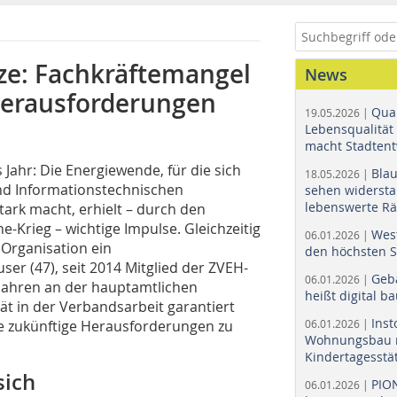
ze: Fachkräftemangel
News
Herausforderungen
Quar
19.05.2026 |
Lebensqualität 
macht Stadtent
Jahr: Die Energiewende, für die sich
Bla
18.05.2026 |
nd Informationstechnischen
sehen widerst
lebenswerte R
stark macht, erhielt – durch den
-Krieg – wichtige Impulse. Gleichzeitig
Wes
06.01.2026 |
 Organisation ein
den höchsten 
er (47), seit 2014 Mitglied der ZVEH-
Geb
06.01.2026 |
0 Jahren an der hauptamtlichen
heißt digital b
ät in der Verbandsarbeit garantiert
Ins
ge zukünftige Herausforderungen zu
06.01.2026 |
Wohnungsbau r
Kindertagesstä
sich
PIO
06.01.2026 |