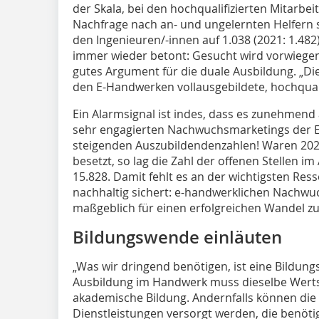
der Skala, bei den hochqualifizierten Mitarbei
Nachfrage nach an- und ungelernten Helfern sa
den Ingenieuren/-innen auf 1.038 (2021: 1.482
immer wieder betont: Gesucht wird vorwiegend
gutes Argument für die duale Ausbildung. „Die
den E-Handwerken vollausgebildete, hochquali
Ein Alarmsignal ist indes, dass es zunehmend 
sehr engagierten Nachwuchsmarketings der E
steigenden Auszubildendenzahlen! Waren 2021
besetzt, so lag die Zahl der offenen Stellen i
15.828. Damit fehlt es an der wichtigsten Re
nachhaltig sichert: e-handwerklichen Nachwu
maßgeblich für einen erfolgreichen Wandel zur 
Bildungswende einläuten
„Was wir dringend benötigen, ist eine Bildun
Ausbildung im Handwerk muss dieselbe Werts
akademische Bildung. Andernfalls können di
Dienstleistungen versorgt werden, die benöt