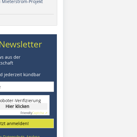
i Mieterstrom-Projekt
Newsletter
ws aus der
schaft
nd jederzeit kündbar
oboter-Verifizierung
Hier klicken
Friendly
Captcha ⇗
etzt anmelden!
e: Datenschutz, Analyse,