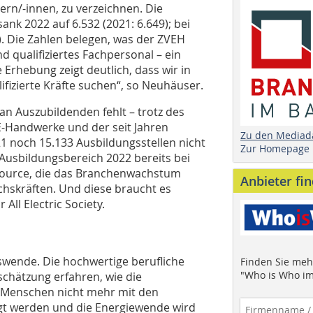
tern/-innen, zu verzeichnen. Die
nk 2022 auf 6.532 (2021: 6.649); bei
). Die Zahlen belegen, was der ZVEH
 qualifiziertes Fachpersonal – ein
 Erhebung zeigt deutlich, dass wir in
fizierte Kräfte suchen“, so Neuhäuser.
an Auszubildenden fehlt – trotz des
-Handwerke und der seit Jahren
Zu den Mediad
 noch 15.133 Ausbildungsstellen nicht
Zur Homepage
m Ausbildungsbereich 2022 bereits bei
ssource, die das Branchenwachstum
Anbieter fi
chskräften. Und diese braucht es
All Electric Society.
gswende. Die hochwertige berufliche
Finden Sie mehr
"Who is Who im
chätzung erfahren, wie die
e Menschen nicht mehr mit den
igt werden und die Energiewende wird