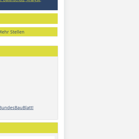
Mehr Stellen
 BundesBauBlatt!