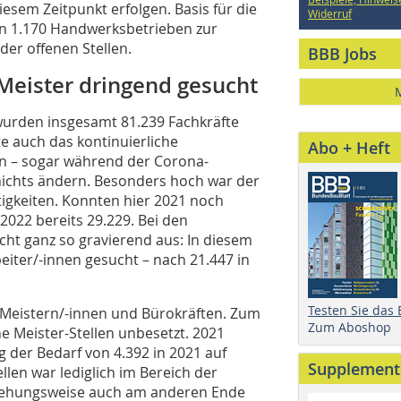
iesem Zeitpunkt erfolgen. Basis für die
Widerruf
on 1.170 Handwerksbetrieben zur
der offenen Stellen.
BBB Jobs
Meister dringend gesucht
wurden insgesamt 81.239 Fachkräfte
e auch das kontinuierliche
Abo + Heft
n – sogar während der Corona-
ichts ändern. Besonders hoch war der
tigkeiten. Konnten hier 2021 noch
2022 bereits 29.229. Bei den
nicht ganz so gravierend aus: In diesem
iter/-innen gesucht – nach 21.447 in
Testen Sie das
 Meistern/-innen und Bürokräften. Zum
Zum Aboshop
e Meister-Stellen unbesetzt. 2021
g der Bedarf von 4.392 in 2021 auf
Supplement
llen war lediglich im Bereich der
eziehungsweise auch am anderen Ende