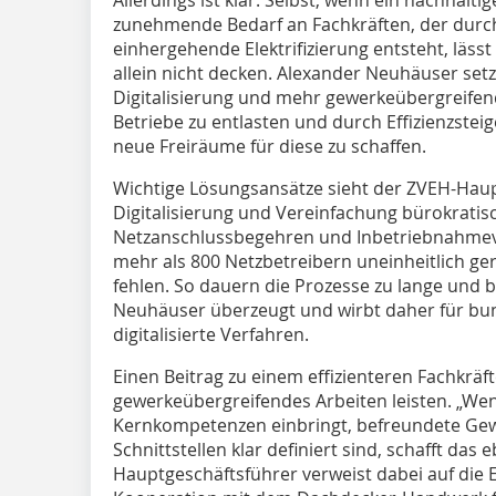
Allerdings ist klar: Selbst, wenn ein nachhalti
zunehmende Bedarf an Fachkräften, der durc
einhergehende Elektrifizierung entsteht, läs
allein nicht decken. Alexander Neuhäuser setzt
Digitalisierung und mehr gewerkeübergreifen
Betriebe zu entlasten und durch Effizienzst
neue Freiräume für diese zu schaffen.
Wichtige Lösungsansätze sieht der ZVEH-Haup
Digitalisierung und Vereinfachung bürokratisc
Netzanschlussbegehren und Inbetriebnahmeve
mehr als 800 Netzbetreibern uneinheitlich gere
fehlen. So dauern die Prozesse zu lange und bi
Neuhäuser überzeugt und wirbt daher für bun
digitalisierte Verfahren.
Einen Beitrag zu einem effizienteren Fachkrä
gewerkeübergreifendes Arbeiten leisten. „We
Kernkompetenzen einbringt, befreundete G
Schnittstellen klar definiert sind, schafft das
Hauptgeschäftsführer verweist dabei auf die