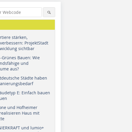
tiere stärken,
verbessern: ProjektStadt
wicklung sichtbar
u-Grünes Bauen: Wie
andsfähige und
äume aus?
tdeutsche Städte haben
Sanierungsbedarf
äudetyp E: Einfach bauen
auen
tone und Hofheimer
ealisieren Haus mit
tte
NIERKRAFT und lumio+