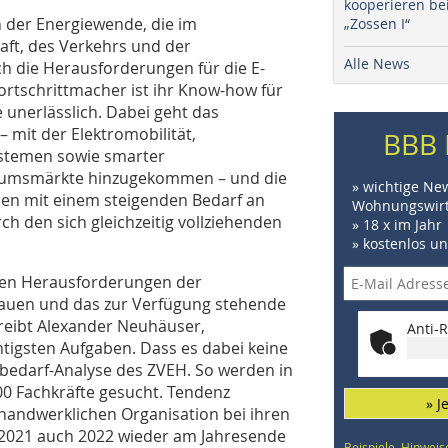
kooperieren be
en der Energiewende, die im
„Zossen I“
haft, des Verkehrs und der
Alle News
 die Herausforderungen für die E-
rtschrittmacher ist ihr Know-how für
unerlässlich. Dabei geht das
mit der Elektromobilität,
BBB 
stemen sowie smarter
umsmärkte hinzugekommen – und die
» wichtige Ne
en mit einem steigenden Bedarf an
Wohnungswirt
ch den sich gleichzeitig vollziehenden
» 18 x im Jahr
» kostenlos u
exen Herausforderungen der
auen und das zur Verfügung stehende
hreibt Alexander Neuhäuser,
Anti-R
tigsten Aufgaben. Dass es dabei keine
ftebedarf-Analyse des ZVEH. So werden in
00 Fachkräfte gesucht. Tendenz
» J
handwerklichen Organisation bei ihren
2021 auch 2022 wieder am Jahresende
Beispiele, Hinweis