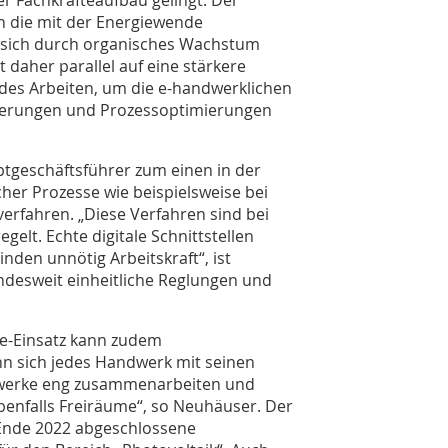
ger Fachkräfteaufbau gelingt: Der
h die mit der Energiewende
st sich durch organisches Wachstum
 daher parallel auf eine stärkere
des Arbeiten, um die e-handwerklichen
eigerungen und Prozessoptimierungen
tgeschäftsführer zum einen in der
her Prozesse wie beispielsweise bei
rfahren. „Diese Verfahren sind bei
gelt. Echte digitale Schnittstellen
nden unnötig Arbeitskraft“, ist
desweit einheitliche Reglungen und
fte-Einsatz kann zudem
nn sich jedes Handwerk mit seinen
ewerke eng zusammenarbeiten und
 ebenfalls Freiräume“, so Neuhäuser. Der
 Ende 2022 abgeschlossene