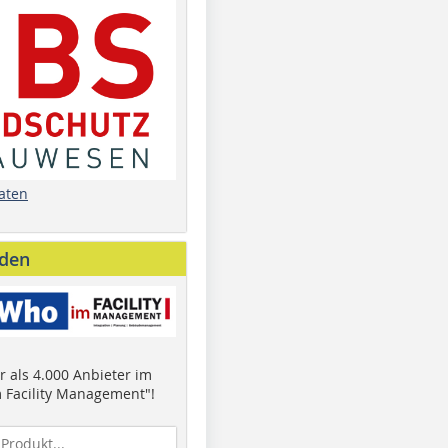
aten
nden
 als 4.000 Anbieter im
 Facility Management"!