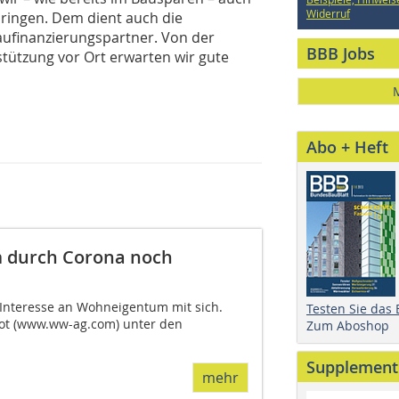
Widerruf
bringen. Dem dient auch die
aufinanzierungspartner. Von der
BBB Jobs
stützung vor Ort erwarten wir gute
Abo + Heft
 durch Corona noch
 Interesse an Wohneigentum mit sich.
Testen Sie das
ot (www.ww-ag.com) unter den
Zum Aboshop
Supplement
mehr