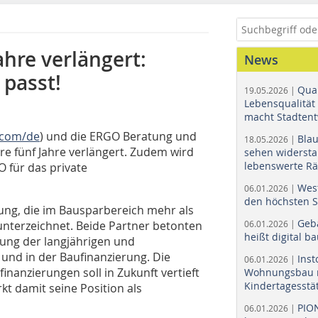
ahre verlängert:
News
passt!
Quar
19.05.2026 |
Lebensqualität 
macht Stadtent
.com/de
) und die ERGO Beratung und
Bla
18.05.2026 |
e fünf Jahre verlängert. Zudem wird
sehen widerst
lebenswerte R
 für das private
Wes
06.01.2026 |
den höchsten 
ng, die im Bausparbereich mehr als
Geb
 unterzeichnet. Beide Partner betonten
06.01.2026 |
heißt digital b
ung der langjährigen und
nd in der Baufinanzierung. Die
Ins
06.01.2026 |
nanzierungen soll in Zukunft vertieft
Wohnungsbau r
Kindertagesstä
t damit seine Position als
PIO
06.01.2026 |