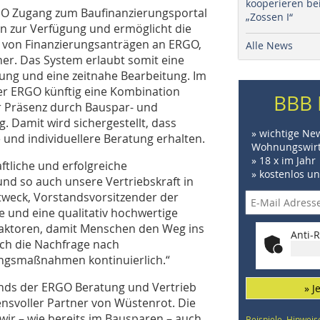
kooperieren be
O Zugang zum Baufinanzierungsportal
„Zossen I“
rn zur Verfügung und ermöglicht die
g von Finanzierungsanträgen an ERGO,
Alle News
er. Das System erlaubt somit eine
ng und eine zeitnahe Bearbeitung. Im
er ERGO künftig eine Kombination
BBB 
r Präsenz durch Bauspar- und
. Damit wird sichergestellt, dass
» wichtige Ne
und individuellere Beratung erhalten.
Wohnungswirt
» 18 x im Jahr
ftliche und erfolgreiche
» kostenlos u
d so auch unsere Vertriebskraft in
tweck, Vorstandsvorsitzender der
 und eine qualitativ hochwertige
faktoren, damit Menschen den Weg ins
Anti-R
uch die Nachfrage nach
ngsmaßnahmen kontinuierlich.“
ands der ERGO Beratung und Vertrieb
» J
uensvoller Partner von Wüstenrot. Die
wir – wie bereits im Bausparen – auch
Beispiele, Hinweis