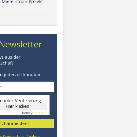
i Mieterstrom-Projekt
Newsletter
ws aus der
schaft
nd jederzeit kündbar
oboter-Verifizierung
Hier klicken
Friendly
Captcha ⇗
etzt anmelden!
e: Datenschutz, Analyse,