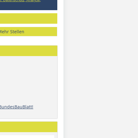
Mehr Stellen
 BundesBauBlatt!