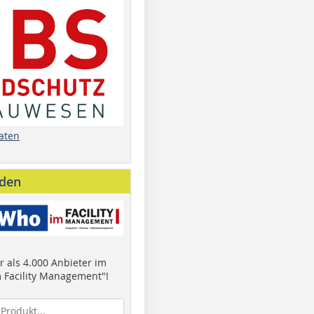
aten
nden
 als 4.000 Anbieter im
 Facility Management"!