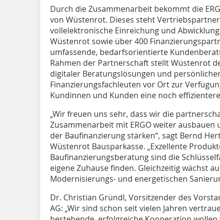
Durch die Zusammenarbeit bekommt die ERG
von Wüstenrot. Dieses steht Vertriebspartne
vollelektronische Einreichung und Abwicklun
Wüstenrot sowie über 400 Finanzierungspartn
umfassende, bedarfsorientierte Kundenberatu
Rahmen der Partnerschaft stellt Wüstenrot d
digitaler Beratungslösungen und persönliche
Finanzierungsfachleuten vor Ort zur Verfügung
Kundinnen und Kunden eine noch effizientere 
„Wir freuen uns sehr, dass wir die partnerscha
Zusammenarbeit mit ERGO weiter ausbauen un
der Baufinanzierung stärken“, sagt Bernd Her
Wüstenrot Bausparkasse. „Exzellente Produkte
Baufinanzierungsberatung sind die Schlüssel
eigene Zuhause finden. Gleichzeitig wächst a
Modernisierungs- und energetischen Sanieru
Dr. Christian Gründl, Vorsitzender des Vorst
AG: „Wir sind schon seit vielen Jahren vertra
bestehende, erfolgreiche Kooperation wollen 