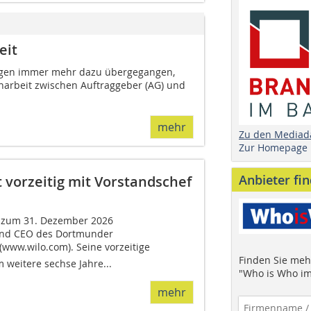
eit
trägen immer mehr dazu übergegangen,
narbeit zwischen Auftraggeber (AG) und
mehr
Zu den Mediad
Zur Homepage
Anbieter fi
 vorzeitig mit Vorstandschef
s zum 31. Dezember 2026
und CEO des Dortmunder
www.wilo.com). Seine vorzeitige
Finden Sie mehr
 weitere sechse Jahre...
"Who is Who im
mehr