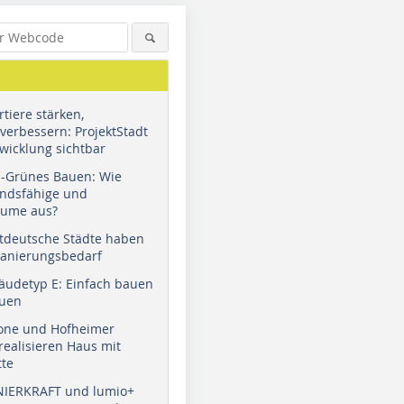
tiere stärken,
verbessern: ProjektStadt
wicklung sichtbar
u-Grünes Bauen: Wie
andsfähige und
äume aus?
tdeutsche Städte haben
Sanierungsbedarf
äudetyp E: Einfach bauen
auen
tone und Hofheimer
ealisieren Haus mit
tte
NIERKRAFT und lumio+