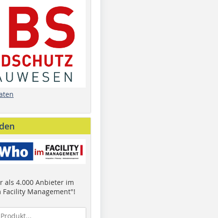
aten
nden
 als 4.000 Anbieter im
 Facility Management"!