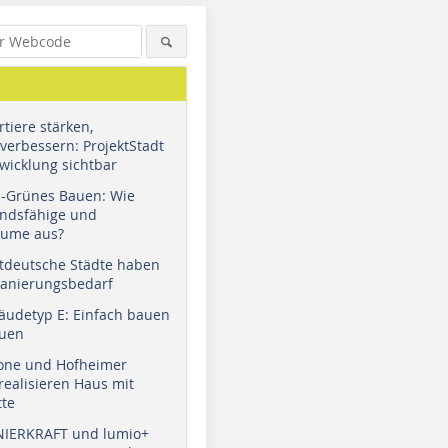
tiere stärken,
verbessern: ProjektStadt
wicklung sichtbar
u-Grünes Bauen: Wie
andsfähige und
äume aus?
tdeutsche Städte haben
Sanierungsbedarf
äudetyp E: Einfach bauen
auen
tone und Hofheimer
ealisieren Haus mit
tte
NIERKRAFT und lumio+