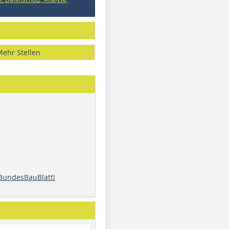
Mehr Stellen
 BundesBauBlatt!