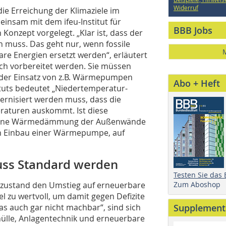
Widerruf
die Erreichung der Klimaziele im
nsam mit dem ifeu-Institut für
BBB Jobs
onzept vorgelegt. „Klar ist, dass der
 muss. Das geht nur, wenn fossile
re Energien ersetzt werden“, erläutert
ch vorbereitet werden. Sie müssen
 der Einsatz von z.B. Wärmepumpen
Abo + Heft
tituts bedeutet „Niedertemperatur-
ernisiert werden muss, dass die
raturen auskommt. Ist diese
azu eine Wärmedämmung der Außenwände
den Einbau einer Wärmepumpe, auf
uss Standard werden
Testen Sie das
udezustand den Umstieg auf erneuerbare
Zum Aboshop
el zu wertvoll, um damit gegen Defizite
as auch gar nicht machbar“, sind sich
Supplement
ülle, Anlagentechnik und erneuerbare