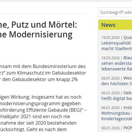
, Putz und Mörtel:
News
che Modernisierung
Quar
19.05.2026 |
Lebensqualität 
macht Stadtent
Bla
18.05.2026 |
sehen widerst
insam mit dem Bundesministerium des
lebenswerte R
urz“ zum Klimaschutz im Gebäudesektor
Wes
06.01.2026 |
für den Gebäudesektor um knapp 2%
den höchsten 
Geb
06.01.2026 |
igen Wirkung. Insgesamt hat es noch
heißt digital b
demodernisierungsprogramm gegeben
Ins
06.01.2026 |
sförderung Effiziente Gebäude (BEG)“ –
Wohnungsbau r
n Halbjahr 2021 sind ein noch nie
Kindertagesstä
chnahme der seit 2020 bestehenden
PIO
06.01.2026 |
ücksichtigt. Geht es nach dem