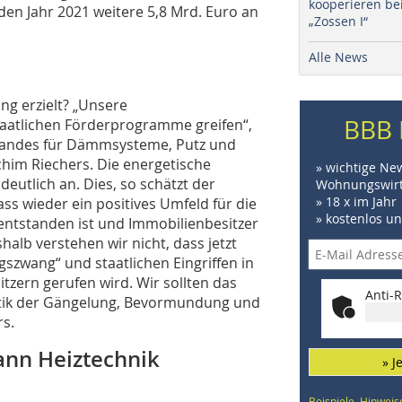
kooperieren be
nden Jahr 2021 weitere 5,8 Mrd. Euro an
„Zossen I“
Alle News
ng erzielt? „Unsere
BBB 
taatlichen Förderprogramme greifen“,
bandes für Dämmsysteme, Putz und
achim Riechers. Die energetische
» wichtige Ne
utlich an. Dies, so schätzt der
Wohnungswirt
» 18 x im Jahr
ass wieder ein positives Umfeld für die
» kostenlos u
ntstanden ist und Immobilienbesitzer
lb verstehen wir nicht, dass jetzt
zwang“ und staatlichen Eingriffen in
tzern gerufen wird. Wir sollten das
Anti-R
olitik der Gängelung, Bevormundung und
rs.
ann Heiztechnik
» J
Beispiele, Hinweis