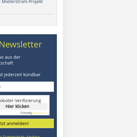
i Mieterstrom-Projekt
Newsletter
ws aus der
schaft
nd jederzeit kündbar
oboter-Verifizierung
Hier klicken
Friendly
Captcha ⇗
etzt anmelden!
e: Datenschutz, Analyse,