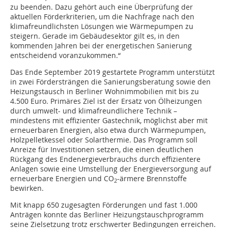
zu beenden. Dazu gehört auch eine Überprüfung der
aktuellen Förderkriterien, um die Nachfrage nach den
klimafreundlichsten Lösungen wie Wärmepumpen zu
steigern. Gerade im Gebäudesektor gilt es, in den
kommenden Jahren bei der energetischen Sanierung
entscheidend voranzukommen.“
Das Ende September 2019 gestartete Programm unterstützt
in zwei Fördersträngen die Sanierungsberatung sowie den
Heizungstausch in Berliner Wohnimmobilien mit bis zu
4.500 Euro. Primäres Ziel ist der Ersatz von Ölheizungen
durch umwelt- und klimafreundlichere Technik –
mindestens mit effizienter Gastechnik, möglichst aber mit
erneuerbaren Energien, also etwa durch Wärmepumpen,
Holzpelletkessel oder Solarthermie. Das Programm soll
Anreize für Investitionen setzen, die einen deutlichen
Rückgang des Endenergieverbrauchs durch effizientere
Anlagen sowie eine Umstellung der Energieversorgung auf
erneuerbare Energien und
CO
-ärmere Brennstoffe
2
bewirken.
Mit knapp 650 zugesagten Förderungen und fast 1.000
Anträgen konnte das Berliner Heizungstauschprogramm
seine Zielsetzung trotz erschwerter Bedingungen erreichen.