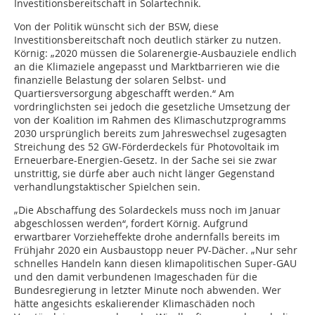
Investitionsbereitschaft in Solartechnik.
Von der Politik wünscht sich der BSW, diese
Investitionsbereitschaft noch deutlich stärker zu nutzen.
Körnig: „2020 müssen die Solarenergie-Ausbauziele endlich
an die Klimaziele angepasst und Marktbarrieren wie die
finanzielle Belastung der solaren Selbst- und
Quartiersversorgung abgeschafft werden.“ Am
vordringlichsten sei jedoch die gesetzliche Umsetzung der
von der Koalition im Rahmen des Klimaschutzprogramms
2030 ursprünglich bereits zum Jahreswechsel zugesagten
Streichung des 52 GW-Förderdeckels für Photovoltaik im
Erneuerbare-Energien-Gesetz. In der Sache sei sie zwar
unstrittig, sie dürfe aber auch nicht länger Gegenstand
verhandlungstaktischer Spielchen sein.
„Die Abschaffung des Solardeckels muss noch im Januar
abgeschlossen werden“, fordert Körnig. Aufgrund
erwartbarer Vorzieheffekte drohe andernfalls bereits im
Frühjahr 2020 ein Ausbaustopp neuer PV-Dächer. „Nur sehr
schnelles Handeln kann diesen klimapolitischen Super-GAU
und den damit verbundenen Imageschaden für die
Bundesregierung in letzter Minute noch abwenden. Wer
hätte angesichts eskalierender Klimaschäden noch