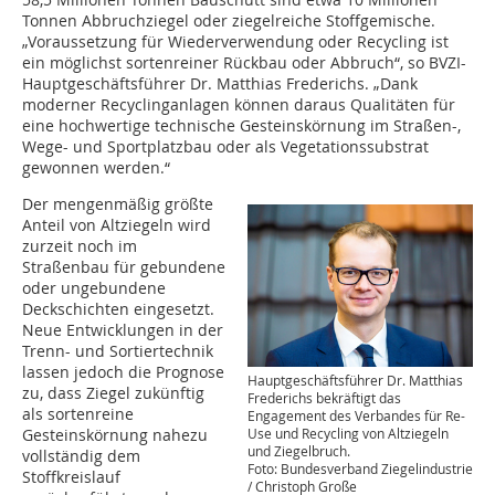
Tonnen Abbruchziegel oder ziegelreiche Stoffgemische.
„Voraussetzung für Wiederverwendung oder Recycling ist
ein möglichst sortenreiner Rückbau oder Abbruch“, so BVZI-
Hauptgeschäftsführer Dr. Matthias Frederichs. „Dank
moderner Recyclinganlagen können daraus Qualitäten für
eine hochwertige technische Gesteinskörnung im Straßen-,
Wege- und Sportplatzbau oder als Vegetationssubstrat
gewonnen werden.“
Der mengenmäßig größte
Anteil von Altziegeln wird
zurzeit noch im
Straßenbau für gebundene
oder ungebundene
Deckschichten eingesetzt.
Neue Entwicklungen in der
Trenn- und Sortiertechnik
lassen jedoch die Prognose
Hauptgeschäftsführer Dr. Matthias
zu, dass Ziegel zukünftig
Frederichs bekräftigt das
als sortenreine
Engagement des Verbandes für Re-
Use und Recycling von Altziegeln
Gesteinskörnung nahezu
und Ziegelbruch.
vollständig dem
Foto: Bundesverband Ziegelindustrie
Stoffkreislauf
/ Christoph Große