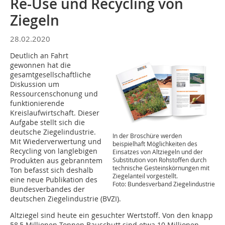
Re-Use und Recycling von
Ziegeln
28.02.2020
Deutlich an Fahrt
gewonnen hat die
gesamtgesellschaftliche
Diskussion um
Ressourcenschonung und
funktionierende
Kreislaufwirtschaft. Dieser
Aufgabe stellt sich die
deutsche Ziegelindustrie.
In der Broschüre werden
Mit Wiederverwertung und
beispielhaft Möglichkeiten des
Recycling von langlebigen
Einsatzes von Altziegeln und der
Substitution von Rohstoffen durch
Produkten aus gebranntem
technische Gesteinskörnungen mit
Ton befasst sich deshalb
Ziegelanteil vorgestellt.
eine neue Publikation des
Foto: Bundesverband Ziegelindustrie
Bundesverbandes der
deutschen Ziegelindustrie (BVZI).
Altziegel sind heute ein gesuchter Wertstoff. Von den knapp
58,5 Millionen Tonnen Bauschutt sind etwa 10 Millionen