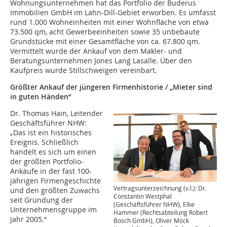
Wohnungsunternehmen hat das Portfolio der Buderus
Immobilien GmbH im Lahn-Dill-Gebiet erworben. Es umfasst
rund 1.000 Wohneinheiten mit einer Wohnfläche von etwa
73.500 qm, acht Gewerbeeinheiten sowie 35 unbebaute
Grundstücke mit einer Gesamtfläche von ca. 67.800 qm.
Vermittelt wurde der Ankauf von dem Makler- und
Beratungsunternehmen Jones Lang Lasalle. Über den
Kaufpreis wurde Stillschweigen vereinbart.
Größter Ankauf der jüngeren Firmenhistorie / „Mieter sind
in guten Händen“
Dr. Thomas Hain, Leitender
Geschäftsführer NHW:
„Das ist ein historisches
Ereignis. Schließlich
handelt es sich um einen
der größten Portfolio-
Ankäufe in der fast 100-
jährigen Firmengeschichte
Vertragsunterzeichnung (v.l.): Dr.
und den größten Zuwachs
Constantin Westphal
seit Gründung der
(Geschäftsführer NHW), Elke
Unternehmensgruppe im
Hammer (Rechtsabteilung Robert
Jahr 2005.“
Bosch GmbH), Oliver Möck