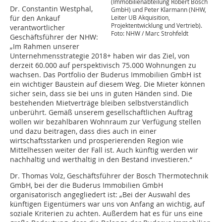
(Immobilienabteilung Robert Bosch
Dr. Constantin Westphal,
GmbH) und Peter Klarmann (NHW,
für den Ankauf
Leiter UB Akquisition,
Projektentwicklung und Vertrieb).
verantwortlicher
Foto: NHW / Marc Strohfeldt
Geschäftsführer der NHW:
„Im Rahmen unserer
Unternehmensstrategie 2018+ haben wir das Ziel, von
derzeit 60.000 auf perspektivisch 75.000 Wohnungen zu
wachsen. Das Portfolio der Buderus Immobilien GmbH ist
ein wichtiger Baustein auf diesem Weg. Die Mieter können
sicher sein, dass sie bei uns in guten Händen sind. Die
bestehenden Mietverträge bleiben selbstverständlich
unberührt. Gemäß unserem gesellschaftlichen Auftrag
wollen wir bezahlbaren Wohnraum zur Verfügung stellen
und dazu beitragen, dass dies auch in einer
wirtschaftsstarken und prosperierenden Region wie
Mittelhessen weiter der Fall ist. Auch künftig werden wir
nachhaltig und werthaltig in den Bestand investieren.“
Dr. Thomas Volz, Geschäftsführer der Bosch Thermotechnik
GmbH, bei der die Buderus Immobilien GmbH
organisatorisch angegliedert ist: „Bei der Auswahl des
künftigen Eigentümers war uns von Anfang an wichtig, auf
soziale Kriterien zu achten. Außerdem hat es für uns eine