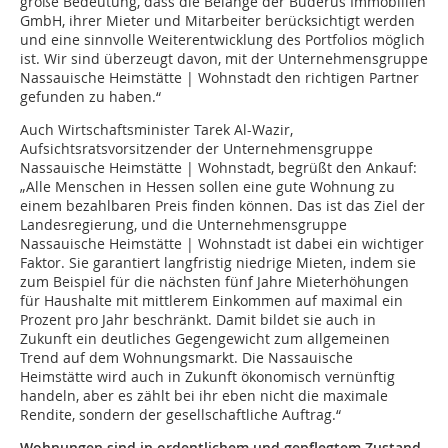
große Bedeutung, dass die Belange der Buderus Immobilien
GmbH, ihrer Mieter und Mitarbeiter berücksichtigt werden
und eine sinnvolle Weiterentwicklung des Portfolios möglich
ist. Wir sind überzeugt davon, mit der Unternehmensgruppe
Nassauische Heimstätte | Wohnstadt den richtigen Partner
gefunden zu haben.“
Auch Wirtschaftsminister Tarek Al-Wazir,
Aufsichtsratsvorsitzender der Unternehmensgruppe
Nassauische Heimstätte | Wohnstadt, begrüßt den Ankauf:
„Alle Menschen in Hessen sollen eine gute Wohnung zu
einem bezahlbaren Preis finden können. Das ist das Ziel der
Landesregierung, und die Unternehmensgruppe
Nassauische Heimstätte | Wohnstadt ist dabei ein wichtiger
Faktor. Sie garantiert langfristig niedrige Mieten, indem sie
zum Beispiel für die nächsten fünf Jahre Mieterhöhungen
für Haushalte mit mittlerem Einkommen auf maximal ein
Prozent pro Jahr beschränkt. Damit bildet sie auch in
Zukunft ein deutliches Gegengewicht zum allgemeinen
Trend auf dem Wohnungsmarkt. Die Nassauische
Heimstätte wird auch in Zukunft ökonomisch vernünftig
handeln, aber es zählt bei ihr eben nicht die maximale
Rendite, sondern der gesellschaftliche Auftrag.“
Wohnungen sind in ordentlichem und gepflegtem Zustand