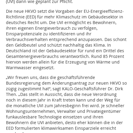
(UVI) dann wie geplant zur Pflicht.
Die neue HKVO setzt die Vorgaben der EU-Energieeffizienz-
Richtlinie (EED) für mehr Klimaschutz im Gebäudesektor in
deutsches Recht um. Die UVI ermöglicht es Bewohnern,
ihren eigenen Energieverbrauch zu verfolgen,
Einsparpotenziale zu identifizieren und ihr
Verbrauchsverhalten entsprechend anzupassen. Das schont
den Geldbeutel und schützt nachhaltig das Klima. In
Deutschland ist der Gebäudesektor für rund ein Drittel des
Gesamtenergieverbrauchs verantwortlich. Rund 85 Prozent
hiervon werden allein für die Erzeugung von Wärme und
Warmwasser eingesetzt.
„Wir freuen uns, dass die geschäftsführende
Bundesregierung dem Änderungsantrag zur neuen HKVO so
zügig zugestimmt hat“, sagt KALO-Geschäftsführer Dr. Dirk
Then. „Das stellt in Aussicht, dass die neue Verordnung
noch in diesem Jahr in Kraft treten kann und der Weg für
die monatliche UVI zum Jahresbeginn frei wird. Je schneller
Wohnungsunternehmen, Verwalter und Privateigentümer
funkauslesbare Technologie einsetzen und ihren
Bewohnern die UVI anbieten, desto eher können die in der
EED formulierten klimawirksamen Einsparziele erreicht