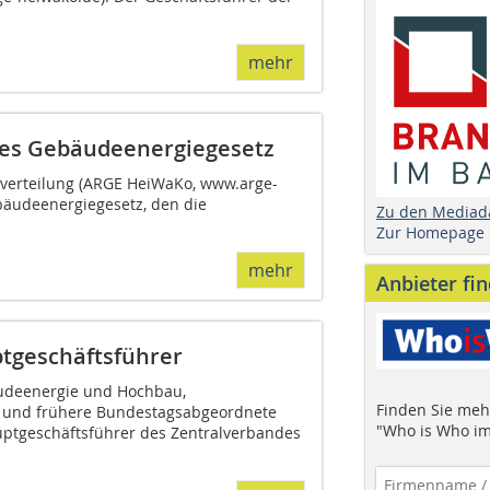
mehr
tes Gebäudeenergiegesetz
nverteilung (ARGE HeiWaKo, www.arge-
äudeenergiegesetz, den die
Zu den Mediad
Zur Homepage
mehr
Anbieter fi
ptgeschäftsführer
udeenergie und Hochbau,
Finden Sie mehr
 und frühere Bundestagsabgeordnete
"Who is Who im
auptgeschäftsführer des Zentralverbandes