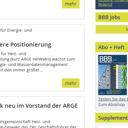
mehr
Widerruf
BBB Jobs
für Energie- und
ere Positionierung
Abo + Heft
 für Heiz- und
lung (kurz ARGE HeiWaKo) wächst zum
rgie- und Wasserdatenmanagement
Mit den immer größer...
mehr
Testen Sie das
Zum Aboshop
ik neu im Vorstand der ARGE
Supplement
eitsgemeinschaft Heiz- und
e-heiwako.de). Der Geschäftsführer der