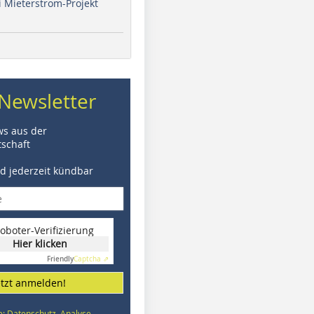
i Mieterstrom-Projekt
Newsletter
ws aus der
schaft
nd jederzeit kündbar
oboter-Verifizierung
Hier klicken
Friendly
Captcha ⇗
etzt anmelden!
e: Datenschutz, Analyse,