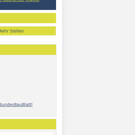
Mehr Stellen
 BundesBauBlatt!