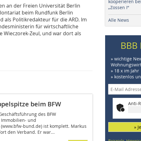
kooperieren be
n an der Freien Universität Berlin
„Zossen I“
lontariat beim Rundfunk Berlin
als Politikredakteur für die ARD. Im
Alle News
desministerin für wirtschaftliche
 Wieczorek-Zeul, und war dort als
BBB 
» wichtige Ne
Wohnungswirt
» 18 x im Jahr
» kostenlos u
ppelspitze beim BFW
Anti-R
 Geschäftsführung des BFW
 Immobilien- und
www.bfw-bund.de) ist komplett. Markus
» J
fort den Verband. Er war...
Beispiele, Hinweis