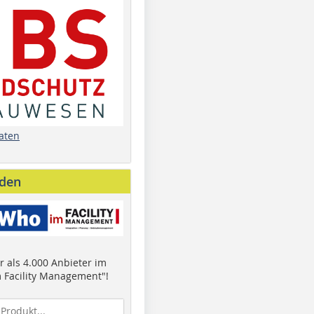
aten
nden
 als 4.000 Anbieter im
 Facility Management"!