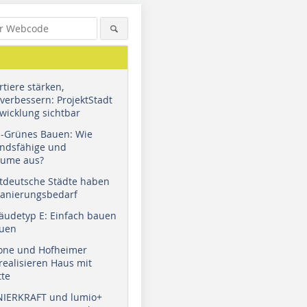
tiere stärken,
verbessern: ProjektStadt
wicklung sichtbar
u-Grünes Bauen: Wie
andsfähige und
äume aus?
tdeutsche Städte haben
Sanierungsbedarf
äudetyp E: Einfach bauen
auen
tone und Hofheimer
ealisieren Haus mit
tte
NIERKRAFT und lumio+