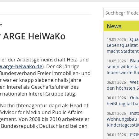
r
News
er ARGE HeiWaKo
Quar
19.05.2026 |
Lebensqualität 
macht Stadtent
rer der Arbeitsgemeinschaft Heiz- und
Bla
18.05.2026 |
.arge-heiwako.de
). Der 48-Jährige
sehen widerst
lebenswerte R
n Bundesverband Freier Immobilien- und
 war er knapp siebeneinhalb Jahre
Wes
06.01.2026 |
n Interel als Geschäftsführer des
den höchsten 
nationalen Interel-Gruppe tätig.
Geb
06.01.2026 |
heißt digital b
e Nachrichtenagentur dapd als Head of
Advisor for Media und Public Affairs
Ins
06.01.2026 |
ent. Von 2008 bis 2010 arbeitete er
Wohnungsbau r
Kindertagesstä
r Bundesrepublik Deutschland bei den
PIO
06.01.2026 |