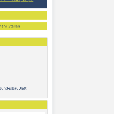
Mehr Stellen
 BundesBauBlatt!