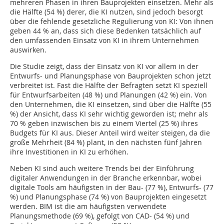
mehreren Phasen in ihren Bauprojekten einsetzen. Mehr als
die Hälfte (54 %) derer, die KI nutzen, sind jedoch besorgt
über die fehlende gesetzliche Regulierung von KI: Von ihnen
geben 44 % an, dass sich diese Bedenken tatsächlich auf
den umfassenden Einsatz von KI in ihrem Unternehmen
auswirken.
Die Studie zeigt, dass der Einsatz von KI vor allem in der
Entwurfs- und Planungsphase von Bauprojekten schon jetzt
verbreitet ist. Fast die Hälfte der Befragten setzt KI speziell
für Entwurfsarbeiten (48 %) und Planungen (42 %) ein. Von
den Unternehmen, die KI einsetzen, sind über die Hälfte (55
%) der Ansicht, dass KI sehr wichtig geworden ist; mehr als
70 % geben inzwischen bis zu einem Viertel (25 %) ihres
Budgets für KI aus. Dieser Anteil wird weiter steigen, da die
große Mehrheit (84 %) plant, in den nächsten fünf Jahren
ihre Investitionen in KI zu erhöhen.
Neben KI sind auch weitere Trends bei der Einführung
digitaler Anwendungen in der Branche erkennbar, wobei
digitale Tools am häufigsten in der Bau- (77 %), Entwurfs- (77
%) und Planungsphase (74 %) von Bauprojekten eingesetzt
werden. BIM ist die am häufigsten verwendete
Planungsmethode (69 %), gefolgt von CAD- (54 %) und