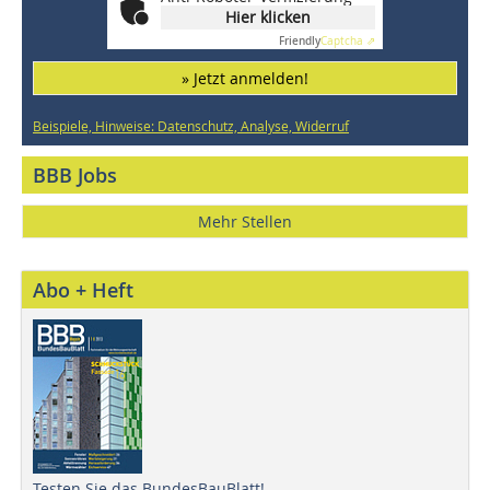
Hier klicken
Friendly
Captcha ⇗
» Jetzt anmelden!
Beispiele, Hinweise: Datenschutz, Analyse, Widerruf
BBB Jobs
Mehr Stellen
Abo + Heft
Testen Sie das BundesBauBlatt!