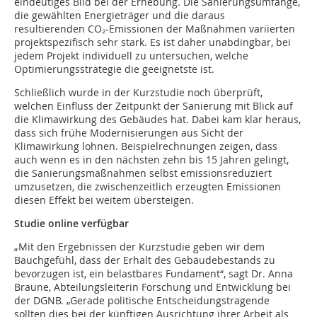
eindeutiges Bild bei der Erhebung. Die Sanierungsumfänge,
die gewählten Energieträger und die daraus
resultierenden CO₂-Emissionen der Maßnahmen variierten
projektspezifisch sehr stark. Es ist daher unabdingbar, bei
jedem Projekt individuell zu untersuchen, welche
Optimierungsstrategie die geeignetste ist.
Schließlich wurde in der Kurzstudie noch überprüft,
welchen Einfluss der Zeitpunkt der Sanierung mit Blick auf
die Klimawirkung des Gebäudes hat. Dabei kam klar heraus,
dass sich frühe Modernisierungen aus Sicht der
Klimawirkung lohnen. Beispielrechnungen zeigen, dass
auch wenn es in den nächsten zehn bis 15 Jahren gelingt,
die Sanierungsmaßnahmen selbst emissionsreduziert
umzusetzen, die zwischenzeitlich erzeugten Emissionen
diesen Effekt bei weitem übersteigen.
Studie online verfügbar
„Mit den Ergebnissen der Kurzstudie geben wir dem
Bauchgefühl, dass der Erhalt des Gebäudebestands zu
bevorzugen ist, ein belastbares Fundament“, sagt Dr. Anna
Braune, Abteilungsleiterin Forschung und Entwicklung bei
der DGNB. „Gerade politische Entscheidungstragende
sollten dies bei der künftigen Ausrichtung ihrer Arbeit als