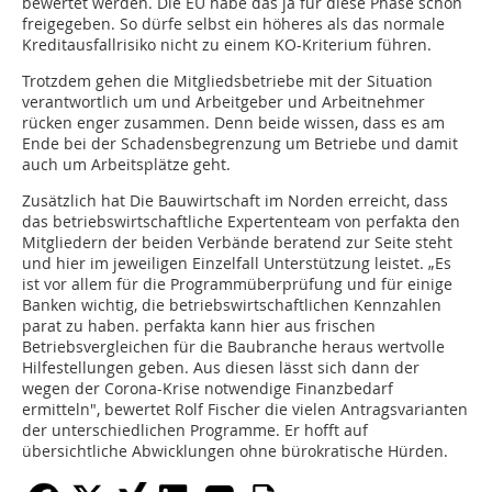
bewertet werden. Die EU habe das ja für diese Phase schon
freigegeben. So dürfe selbst ein höheres als das normale
Kreditausfallrisiko nicht zu einem KO-Kriterium führen.
Trotzdem gehen die Mitgliedsbetriebe mit der Situation
verantwortlich um und Arbeitgeber und Arbeitnehmer
rücken enger zusammen. Denn beide wissen, dass es am
Ende bei der Schadensbegrenzung um Betriebe und damit
auch um Arbeitsplätze geht.
Zusätzlich hat Die Bauwirtschaft im Norden erreicht, dass
das betriebswirtschaftliche Expertenteam von perfakta den
Mitgliedern der beiden Verbände beratend zur Seite steht
und hier im jeweiligen Einzelfall Unterstützung leistet. „Es
ist vor allem für die Programmüberprüfung und für einige
Banken wichtig, die betriebswirtschaftlichen Kennzahlen
parat zu haben. perfakta kann hier aus frischen
Betriebsvergleichen für die Baubranche heraus wertvolle
Hilfestellungen geben. Aus diesen lässt sich dann der
wegen der Corona-Krise notwendige Finanzbedarf
ermitteln", bewertet Rolf Fischer die vielen Antragsvarianten
der unterschiedlichen Programme. Er hofft auf
übersichtliche Abwicklungen ohne bürokratische Hürden.