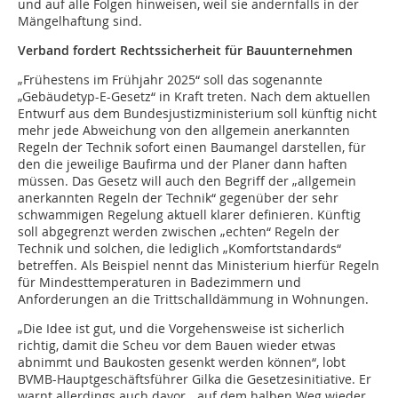
und auf alle Folgen hinweisen, weil sie andernfalls in der
Mängelhaftung sind.
Verband fordert Rechtssicherheit für Bauunternehmen
„Frühestens im Frühjahr 2025“ soll das sogenannte
„Gebäudetyp-E-Gesetz“ in Kraft treten. Nach dem aktuellen
Entwurf aus dem Bundesjustizministerium soll künftig nicht
mehr jede Abweichung von den allgemein anerkannten
Regeln der Technik sofort einen Baumangel darstellen, für
den die jeweilige Baufirma und der Planer dann haften
müssen. Das Gesetz will auch den Begriff der „allgemein
anerkannten Regeln der Technik“ gegenüber der sehr
schwammigen Regelung aktuell klarer definieren. Künftig
soll abgegrenzt werden zwischen „echten“ Regeln der
Technik und solchen, die lediglich „Komfortstandards“
betreffen. Als Beispiel nennt das Ministerium hierfür Regeln
für Mindesttemperaturen in Badezimmern und
Anforderungen an die Trittschalldämmung in Wohnungen.
„Die Idee ist gut, und die Vorgehensweise ist sicherlich
richtig, damit die Scheu vor dem Bauen wieder etwas
abnimmt und Baukosten gesenkt werden können“, lobt
BVMB-Hauptgeschäftsführer Gilka die Gesetzesinitiative. Er
warnt allerdings auch davor, „auf dem halben Weg wieder