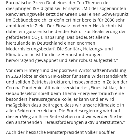
Europäische Green Deal eines der Top-Themen der
diesjährigen ISH digital sei. Er sagte: „Mit der sogenannten
Renovierungswelle setzt der Green Deal einen Schwerpunkt
im Gebäudebereich, er definiert hier bereits für 2030 sehr
ambitionierte Ziele. Der Einsatz moderner Heiztechnik ist
dabei ein ganz entscheidender Faktor zur Realisierung der
geforderten
CO
-Einsparung. Das bedeutet alleine
2
hierzulande in Deutschland einen enormen
Modernisierungsbedarf. Die Sanitär-, Heizungs- und
Klimabranche ist für diese Herausforderungen
hervorragend gewappnet und sehr robust aufgestellt.“
Vor dem Hintergrund der positiven Wirtschaftsentwicklung
in 2020 lobte er den SHK-Sektor für seine Widerstandskraft
und soliden Betriebsstrukturen, insbesondere in Zeiten der
Corona-Pandemie. Altmaier versicherte: „Eines ist klar, der
Gebäudesektor spielt beim Thema Energieverbrauch eine
besonders herausragende Rolle, er kann und er wird
maßgeblich dazu beitragen, dass wir unsere Klimaziele in
allen Sektoren erreichen. Die Bundesregierung wird auf
diesem Weg an Ihrer Seite stehen und wir werden Sie bei
den anstehenden Herausforderungen aktiv unterstützen.“
Auch der hessische Ministerpräsident Volker Bouffier