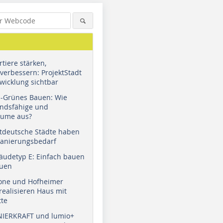
tiere stärken,
verbessern: ProjektStadt
wicklung sichtbar
u-Grünes Bauen: Wie
andsfähige und
äume aus?
tdeutsche Städte haben
Sanierungsbedarf
äudetyp E: Einfach bauen
auen
tone und Hofheimer
ealisieren Haus mit
tte
NIERKRAFT und lumio+