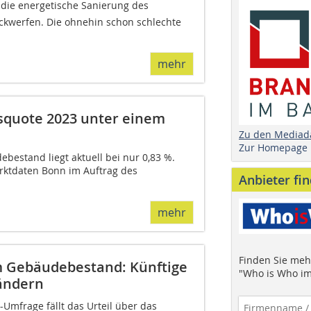
 die energetische Sanierung des
kwerfen. Die ohnehin schon schlechte
mehr
squote 2023 unter einem
Zu den Mediad
Zur Homepage
estand liegt aktuell bei nur 0,83 %.
rktdaten Bonn im Auftrag des
Anbieter fi
mehr
Finden Sie mehr
m Gebäudebestand: Künftige
"Who is Who im
ändern
Umfrage fällt das Urteil über das