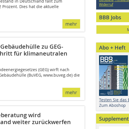
estand in Deutschland fällt zum
Widerruf
2 Prozent. Dies hat die aktuelle
BBB Jobs
mehr
 Gebäudehülle zu GEG-
Abo + Heft
hritt für klimaneutralen
udeenergiegesetzes (GEG) wirft nach
Gebäudehülle (BuVEG, www.buveg.de) die
mehr
Testen Sie das
Zum Aboshop
eberatung wird
Supplement
and weiter zurückwerfen