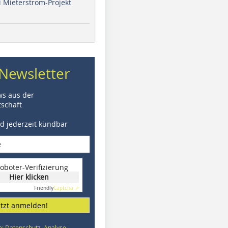
i Mieterstrom-Projekt
Newsletter
ws aus der
schaft
nd jederzeit kündbar
oboter-Verifizierung
Hier klicken
Friendly
Captcha ⇗
etzt anmelden!
e: Datenschutz, Analyse,