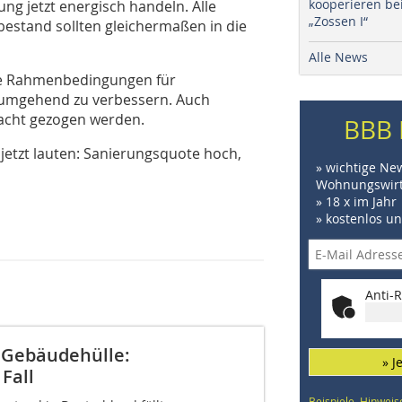
kooperieren be
g jetzt energisch handeln. Alle
„Zossen I“
estand sollten gleichermaßen in die
Alle News
die Rahmenbedingungen für
 umgehend zu verbessern. Auch
tracht gezogen werden.
BBB 
etzt lauten: Sanierungsquote hoch,
» wichtige Ne
Wohnungswirt
» 18 x im Jahr
» kostenlos u
Anti-R
 Gebäudehülle:
» J
Fall
Beispiele, Hinweis