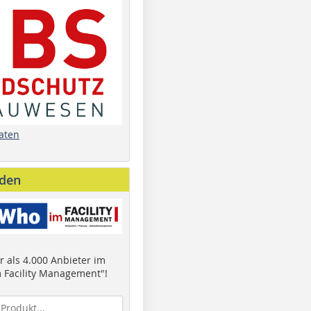
aten
nden
 als 4.000 Anbieter im
 Facility Management"!