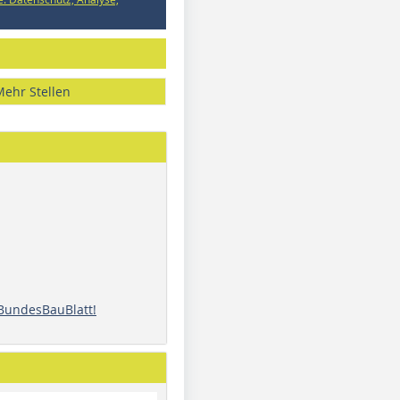
Mehr Stellen
 BundesBauBlatt!