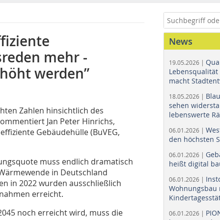
fiziente
News
sreden mehr -
Quar
19.05.2026 |
rhöht werden”
Lebensqualität 
macht Stadtent
Bla
18.05.2026 |
sehen widerst
ten Zahlen hinsichtlich des
lebenswerte R
ommentiert Jan Peter Hinrichs,
Wes
06.01.2026 |
effiziente Gebäudehülle (BuVEG,
den höchsten 
Geb
06.01.2026 |
rungsquote muss endlich dramatisch
heißt digital b
ie Wärmewende in Deutschland
Ins
06.01.2026 |
en in 2022 wurden ausschließlich
Wohnungsbau r
ßnahmen erreicht.
Kindertagesstä
045 noch erreicht wird, muss die
PIO
06.01.2026 |