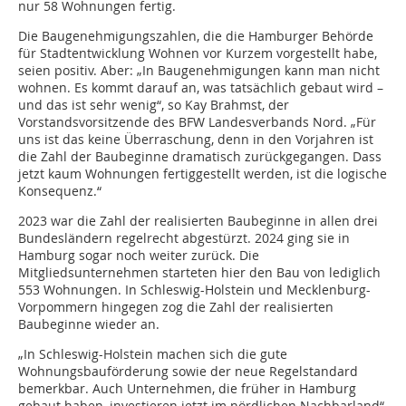
nur 58 Wohnungen fertig.
Die Baugenehmigungszahlen, die die Hamburger Behörde
für Stadtentwicklung Wohnen vor Kurzem vorgestellt habe,
seien positiv. Aber: „In Baugenehmigungen kann man nicht
wohnen. Es kommt darauf an, was tatsächlich gebaut wird –
und das ist sehr wenig“, so Kay Brahmst, der
Vorstandsvorsitzende des BFW Landesverbands Nord. „Für
uns ist das keine Überraschung, denn in den Vorjahren ist
die Zahl der Baubeginne dramatisch zurückgegangen. Dass
jetzt kaum Wohnungen fertiggestellt werden, ist die logische
Konsequenz.“
2023 war die Zahl der realisierten Baubeginne in allen drei
Bundesländern regelrecht abgestürzt. 2024 ging sie in
Hamburg sogar noch weiter zurück. Die
Mitgliedsunternehmen starteten hier den Bau von lediglich
553 Wohnungen. In Schleswig-Holstein und Mecklenburg-
Vorpommern hingegen zog die Zahl der realisierten
Baubeginne wieder an.
„In Schleswig-Holstein machen sich die gute
Wohnungsbauförderung sowie der neue Regelstandard
bemerkbar. Auch Unternehmen, die früher in Hamburg
gebaut haben, investieren jetzt im nördlichen Nachbarland“,