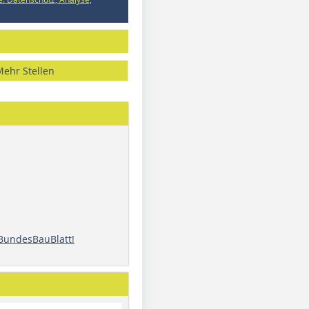
Mehr Stellen
 BundesBauBlatt!