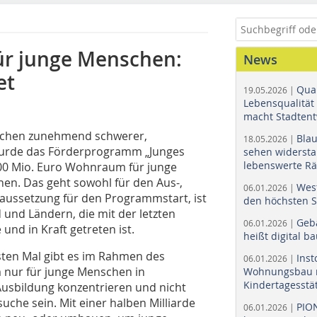
ür junge Menschen:
News
et
Quar
19.05.2026 |
Lebensqualität 
macht Stadtent
nschen zunehmend schwerer,
Bla
18.05.2026 |
urde das Förderprogramm „Junges
sehen widerst
lebenswerte R
500 Mio. Euro Wohnraum für junge
en. Das geht sowohl für den Aus-,
Wes
06.01.2026 |
ussetzung für den Programmstart, ist
den höchsten 
und Ländern, die mit der letzten
Geb
06.01.2026 |
und in Kraft getreten ist.
heißt digital b
ten Mal gibt es im Rahmen des
Ins
06.01.2026 |
nur für junge Menschen in
Wohnungsbau r
Kindertagesstä
 Ausbildung konzentrieren und nicht
he sein. Mit einer halben Milliarde
PIO
06.01.2026 |