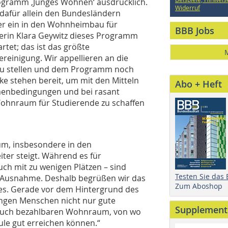
ogramm ‚Junges Wohnen‘ ausdrücklich.
Widerruf
 dafür allein den Bundesländern
er ein in den Wohnheimbau für
BBB Jobs
terin Klara Geywitz dieses Programm
rtet; das ist das größte
einigung. Wir appellieren an die
t zu stellen und dem Programm noch
ke stehen bereit, um mit den Mitteln
Abo + Heft
menbedingungen und bei rasant
ohnraum für Studierende zu schaffen
m, insbesondere in den
ter steigt. Während es für
ch mit zu wenigen Plätzen – sind
Testen Sie das
Ausnahme. Deshalb begrüßen wir das
Zum Aboshop
s. Gerade vor dem Hintergrund des
ungen Menschen nicht nur gute
Supplement
auch bezahlbaren Wohnraum, von wo
hule gut erreichen können.“