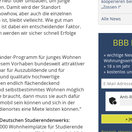
e neu- oder umbauen, um junge
kooperieren be
en. Damit wird der Standort
„Zossen I“
nowhow, aber auch die einzelnen
Alle News
st, bleibt vielleicht. Wie gut man
 ist dabei ein entscheidender Faktor.
 werden wir sicher schnell Erfolge
BBB 
» wichtige Ne
-Länder-Programm für junges Wohnen
Wohnungswirt
diesem Vorhaben bundesweit attraktiver
» 18 x im Jahr
ar für Auszubildende und für
» kostenlos u
und qualitativ hochwertige
en endlich flächendeckend
 und selbstbestimmtes Wohnen möglich
e braucht, dann muss sie auch dafür
Anti-R
mobil sein können und sich in der
ienortes eine Miete leisten können.“
» J
 Deutschen Studierendenwerks:
.000 Wohnheimplätze für Studierende
Beispiele, Hinweis