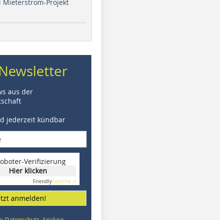
i Mieterstrom-Projekt
Newsletter
ws aus der
schaft
nd jederzeit kündbar
oboter-Verifizierung
Hier klicken
Friendly
Captcha ⇗
etzt anmelden!
e: Datenschutz, Analyse,