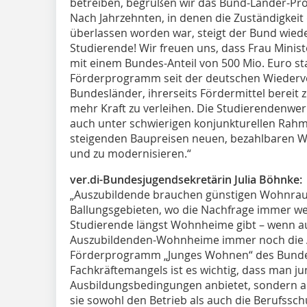
betreiben, begrüßen wir das Bund-Länder-Pr
Nach Jahrzehnten, in denen die Zuständigkeit
überlassen worden war, steigt der Bund wied
Studierende! Wir freuen uns, dass Frau Minis
mit einem Bundes-Anteil von 500 Mio. Euro sta
Förderprogramm seit der deutschen Wiederver
Bundesländer, ihrerseits Fördermittel berei
mehr Kraft zu verleihen. Die Studierendenwer
auch unter schwierigen konjunkturellen Rah
steigenden Baupreisen neuen, bezahlbaren W
und zu modernisieren.“
ver.di-Bundesjugendsekretärin Julia Böhnke:
„Auszubildende brauchen günstigen Wohnrau
Ballungsgebieten, wo die Nachfrage immer wei
Studierende längst Wohnheime gibt – wenn au
Auszubildenden-Wohnheime immer noch die 
Förderprogramm „Junges Wohnen“ des Bunde
Fachkräftemangels ist es wichtig, dass man j
Ausbildungsbedingungen anbietet, sondern 
sie sowohl den Betrieb als auch die Berufssc