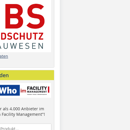
aten
nden
 als 4.000 Anbieter im
 Facility Management"!