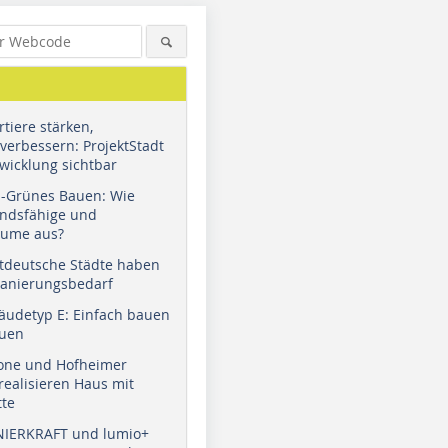
tiere stärken,
verbessern: ProjektStadt
wicklung sichtbar
u-Grünes Bauen: Wie
andsfähige und
äume aus?
tdeutsche Städte haben
Sanierungsbedarf
äudetyp E: Einfach bauen
auen
tone und Hofheimer
ealisieren Haus mit
tte
NIERKRAFT und lumio+