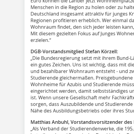
Euro können die Länder jetzt Wohnheimplätz
Menschen in die Region zu holen oder zu halt
Deutschland insgesamt attraktiv für junges K
Regionen profitieren erheblich. Wer einmal da i
Wohnraum findet, den sich jeder leisten kann,
Mit diesem gezielten Fokus auf Junges Wohnen
erzielen.“
DGB-Vorstandsmitglied Stefan Körzell:
„Die Bundesregierung setzt mit ihrem Bund
ein gutes Zeichen. Uns ist wichtig, dass mit 
und bezahlbarer Wohnraum entsteht - und zw
Studierende gleichermaßen. Preisgebundene 
Wohnheime für Azubis und Studierende müss
eingerichtet werden, damit selbstständiges
ist. Wenn unsere Gesellschaft mehr Fachkräft
sorgen, dass Auszubildende und Studierende 
Nähe des Ausbildungsbetriebs oder ihres Stud
Matthias Anbuhl, Vorstandsvorsitzender des
„Als Verband der Studierendenwerke, die 195