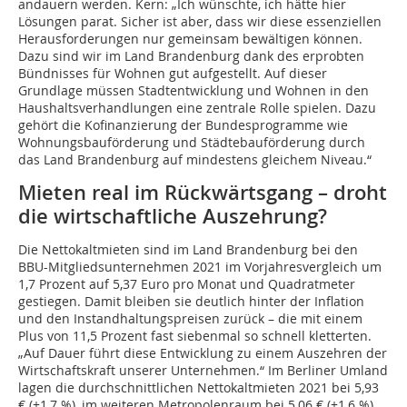
andauern werden. Kern: „Ich wünschte, ich hätte hier
Lösungen parat. Sicher ist aber, dass wir diese essenziellen
Herausforderungen nur gemeinsam bewältigen können.
Dazu sind wir im Land Brandenburg dank des erprobten
Bündnisses für Wohnen gut aufgestellt. Auf dieser
Grundlage müssen Stadtentwicklung und Wohnen in den
Haushaltsverhandlungen eine zentrale Rolle spielen. Dazu
gehört die Kofinanzierung der Bundesprogramme wie
Wohnungsbauförderung und Städtebauförderung durch
das Land Brandenburg auf mindestens gleichem Niveau.“
Mieten real im Rückwärtsgang – droht
die wirtschaftliche Auszehrung?
Die Nettokaltmieten sind im Land Brandenburg bei den
BBU-Mitgliedsunternehmen 2021 im Vorjahresvergleich um
1,7 Prozent auf 5,37 Euro pro Monat und Quadratmeter
gestiegen. Damit bleiben sie deutlich hinter der Inflation
und den Instandhaltungspreisen zurück – die mit einem
Plus von 11,5 Prozent fast siebenmal so schnell kletterten.
„Auf Dauer führt diese Entwicklung zu einem Auszehren der
Wirtschaftskraft unserer Unternehmen.“ Im Berliner Umland
lagen die durchschnittlichen Nettokaltmieten 2021 bei 5,93
€ (+1,7 %), im weiteren Metropolenraum bei 5,06 € (+1,6 %).