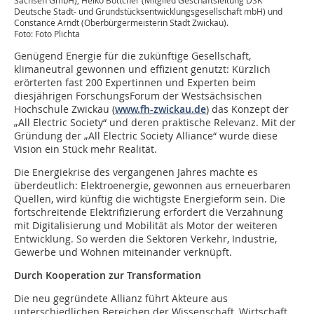
Sachsen GmbH), Heiko Böttcher (Mitglied Geschäftsleitung DSK
Deutsche Stadt- und Grundstücksentwicklungsgesellschaft mbH) und
Constance Arndt (Oberbürgermeisterin Stadt Zwickau).
Foto: Foto Plichta
Genügend Energie für die zukünftige Gesellschaft,
klimaneutral gewonnen und effizient genutzt: Kürzlich
erörterten fast 200 Expertinnen und Experten beim
diesjährigen ForschungsForum der Westsächsischen
Hochschule Zwickau (
www.fh-zwickau.de
) das Konzept der
„All Electric Society“ und deren praktische Relevanz. Mit der
Gründung der „All Electric Society Alliance“ wurde diese
Vision ein Stück mehr Realität.
Die Energiekrise des vergangenen Jahres machte es
überdeutlich: Elektroenergie, gewonnen aus erneuerbaren
Quellen, wird künftig die wichtigste Energieform sein. Die
fortschreitende Elektrifizierung erfordert die Verzahnung
mit Digitalisierung und Mobilität als Motor der weiteren
Entwicklung. So werden die Sektoren Verkehr, Industrie,
Gewerbe und Wohnen miteinander verknüpft.
Durch Kooperation zur Transformation
Die neu gegründete Allianz führt Akteure aus
unterschiedlichen Bereichen der Wissenschaft, Wirtschaft,