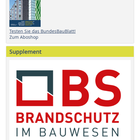
Testen Sie das BundesBauBlatt!
Zum Aboshop
Supplement